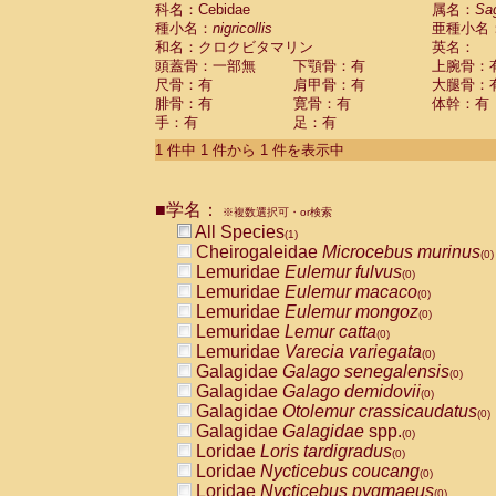
科名：Cebidae
Cebidae
Saguinus midas
属名：
Sa
(0)
種小名：
nigricollis
亜種小名
Cebidae
Saguinus mystax
(0)
和名：クロクビタマリン
英名：
Cebidae
Saguinus nigricollis
(1)
頭蓋骨：一部無
下顎骨：有
上腕骨：
Cebidae
Saguinus oedipus
(0)
尺骨：有
肩甲骨：有
大腿骨：
Cebidae
Saguinus weddelli
(0)
腓骨：有
寛骨：有
体幹：有
Cebidae
Saguinus
spp.
(0)
手：有
足：有
Cebidae
Aotus trivirgatus
(0)
Cebidae
Cebus albifrons
1 件中 1 件から 1 件を表示中
(0)
Cebidae
Cebus apella
(0)
Cebidae
Cebus capucinus
(0)
■学名：
Cebidae
Cebus nigrivittatus
※複数選択可・or検索
(0)
Cebidae
Cebus
spp.
All Species
(0)
(1)
Cebidae
Saimiri boliviensis
Cheirogaleidae
Microcebus murinus
(0)
(0)
Cebidae
Saimiri sciureus
Lemuridae
Eulemur fulvus
(0)
(0)
Atelidae
Alouatta caraya
Lemuridae
Eulemur macaco
(0)
(0)
Atelidae
Alouatta fusca
Lemuridae
Eulemur mongoz
(0)
(0)
Atelidae
Alouatta seniculus
Lemuridae
Lemur catta
(0)
(0)
Atelidae
Alouatta
spp.
Lemuridae
Varecia variegata
(0)
(0)
Atelidae
Ateles belzebuth
Galagidae
Galago senegalensis
(0)
(0)
Atelidae
Ateles geoffroyi
Galagidae
Galago demidovii
(0)
(0)
Atelidae
Ateles paniscus
Galagidae
Otolemur crassicaudatus
(0)
(0)
Atelidae
Ateles
spp.
Galagidae
Galagidae
spp.
(0)
(0)
Atelidae
Lagothrix lagothricha
Loridae
Loris tardigradus
(0)
(0)
Atelidae
Lagothrix lagothricha cana
Loridae
Nycticebus coucang
(0)
(0)
Pitheciidae
Cacajao calvus rubicundu
Loridae
Nycticebus pygmaeus
(0)