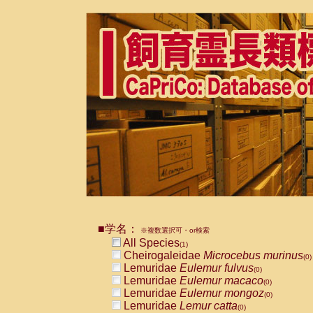
■学名：
※複数選択可・or検索
All Species
(1)
Cheirogaleidae
Microcebus murinus
(0)
Lemuridae
Eulemur fulvus
(0)
Lemuridae
Eulemur macaco
(0)
Lemuridae
Eulemur mongoz
(0)
Lemuridae
Lemur catta
(0)