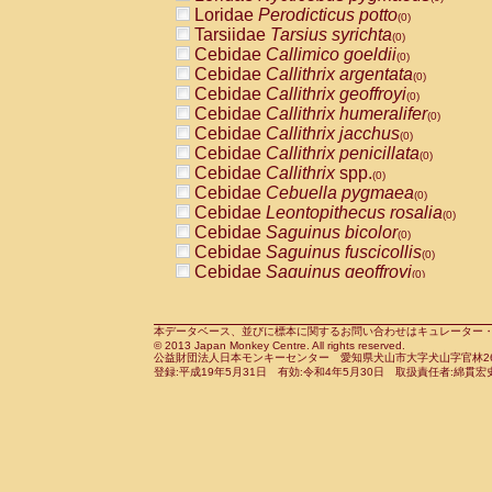
Pitheciidae
Callicebus cupreus
Loridae
Perodicticus potto
(0)
(0)
Pitheciidae
Callicebus donacophilus
Tarsiidae
Tarsius syrichta
(0
(0)
Pitheciidae
Callicebus moloch
Cebidae
Callimico goeldii
(0)
(0)
Pitheciidae
Callicebus torquatus
Cebidae
Callithrix argentata
(0)
(0)
Pitheciidae
Callicebus
spp.
Cebidae
Callithrix geoffroyi
(0)
(0)
Pitheciidae
Chiropotes satanas
Cebidae
Callithrix humeralifer
(0)
(0)
Pitheciidae
Pithecia monachus
Cebidae
Callithrix jacchus
(0)
(0)
Pitheciidae
Pithecia pithecia
Cebidae
Callithrix penicillata
(0)
(0)
Cercopithecidae
Cercocebus agilis
Cebidae
Callithrix
spp.
(0)
(0)
Cercopithecidae
Cercocebus galeritus
Cebidae
Cebuella pygmaea
(0)
Cercopithecidae
Cercocebus torquatu
Cebidae
Leontopithecus rosalia
(0)
Cercopithecidae
Cercocebus torquatus
Cebidae
Saguinus bicolor
(0)
Cercopithecidae
Cercocebus torquatu
Cebidae
Saguinus fuscicollis
(0)
Cercopithecidae
Cercocebus
hybrid
Cebidae
Saguinus geoffroyi
(0)
(0)
Cercopithecidae
Cercocebus
spp.
Cebidae
Saguinus imperator
(0)
(0)
Cercopithecidae
Lophocebus albigen
Cebidae
Saguinus labiatus
(0)
Cercopithecidae
Papio anubis
Cebidae
Saguinus leucopus
本データベース、並びに標本に関するお問い合わせはキュレーター・新宅勇太までお願い
(0)
(0)
© 2013 Japan Monkey Centre. All rights reserved.
Cercopithecidae
Papio cynocephalus
Cebidae
Saguinus midas
(
(0)
公益財団法人日本モンキーセンター 愛知県犬山市大字犬山字官林26番
Cercopithecidae
Papio hamadryas
Cebidae
Saguinus mystax
(0)
登録:平成19年5月31日 有効:令和4年5月30日 取扱責任者:綿貫宏
(0)
Cercopithecidae
Papio papio
Cebidae
Saguinus nigricollis
(0)
(1)
Cercopithecidae
Papio
spp.
Cebidae
Saguinus oedipus
(0)
(0)
Cercopithecidae
Mandrillus leucopha
Cebidae
Saguinus weddelli
(0)
Cercopithecidae
Mandrillus sphinx
Cebidae
Saguinus
spp.
(0)
(0)
Cercopithecidae
Theropithecus gelad
Cebidae
Aotus trivirgatus
(0)
Cercopithecidae
Macaca arctoides
Cebidae
Cebus albifrons
(0)
(0)