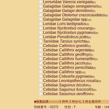
Lemuridae
Varecia variegata
(0)
Galagidae
Galago senegalensis
(0)
Galagidae
Galago demidovii
(0)
Galagidae
Otolemur crassicaudatus
(0)
Galagidae
Galagidae
spp.
(0)
Loridae
Loris tardigradus
(0)
Loridae
Nycticebus coucang
(0)
Loridae
Nycticebus pygmaeus
(0)
Loridae
Perodicticus potto
(0)
Tarsiidae
Tarsius syrichta
(0)
Cebidae
Callimico goeldii
(0)
Cebidae
Callithrix argentata
(0)
Cebidae
Callithrix geoffroyi
(0)
Cebidae
Callithrix humeralifer
(0)
Cebidae
Callithrix jacchus
(0)
Cebidae
Callithrix penicillata
(0)
Cebidae
Callithrix
spp.
(0)
Cebidae
Cebuella pygmaea
(0)
Cebidae
Leontopithecus rosalia
(0)
Cebidae
Saguinus bicolor
(0)
Cebidae
Saguinus fuscicollis
(0)
Cebidae
Saguinus geoffroyi
(0)
Cebidae
Saguinus imperator
(0)
■検索結果-----------1 件中 1 件から 1 件を表示中
Cebidae
Saguinus labiatus
(0)
Cebidae
Saguinus leucopus
剖検番号：02272
性別：F
年齢：Unk
(0)