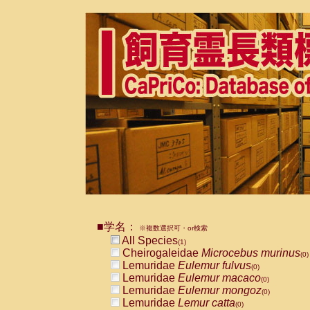
■学名：
※複数選択可・or検索
All Species
(1)
Cheirogaleidae
Microcebus murinus
(0)
Lemuridae
Eulemur fulvus
(0)
Lemuridae
Eulemur macaco
(0)
Lemuridae
Eulemur mongoz
(0)
Lemuridae
Lemur catta
(0)