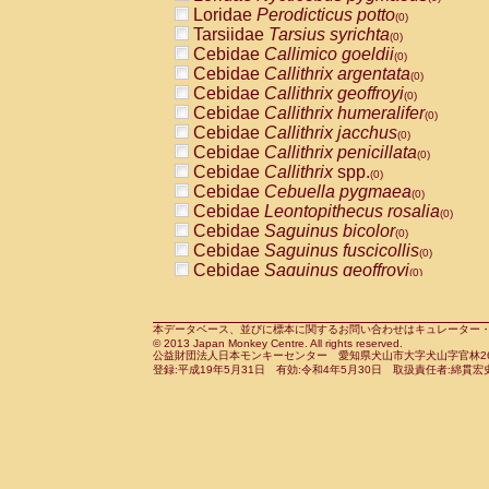
Pitheciidae
Callicebus cupreus
Loridae
Perodicticus potto
(0)
(0)
Pitheciidae
Callicebus donacophilus
Tarsiidae
Tarsius syrichta
(0
(0)
Pitheciidae
Callicebus moloch
Cebidae
Callimico goeldii
(0)
(0)
Pitheciidae
Callicebus torquatus
Cebidae
Callithrix argentata
(0)
(0)
Pitheciidae
Callicebus
spp.
Cebidae
Callithrix geoffroyi
(0)
(0)
Pitheciidae
Chiropotes satanas
Cebidae
Callithrix humeralifer
(0)
(0)
Pitheciidae
Pithecia monachus
Cebidae
Callithrix jacchus
(0)
(0)
Pitheciidae
Pithecia pithecia
Cebidae
Callithrix penicillata
(0)
(0)
Cercopithecidae
Cercocebus agilis
Cebidae
Callithrix
spp.
(0)
(0)
Cercopithecidae
Cercocebus galeritus
Cebidae
Cebuella pygmaea
(0)
Cercopithecidae
Cercocebus torquatu
Cebidae
Leontopithecus rosalia
(0)
Cercopithecidae
Cercocebus torquatus
Cebidae
Saguinus bicolor
(0)
Cercopithecidae
Cercocebus torquatu
Cebidae
Saguinus fuscicollis
(0)
Cercopithecidae
Cercocebus
hybrid
Cebidae
Saguinus geoffroyi
(0)
(0)
Cercopithecidae
Cercocebus
spp.
Cebidae
Saguinus imperator
(0)
(0)
Cercopithecidae
Lophocebus albigen
Cebidae
Saguinus labiatus
(0)
Cercopithecidae
Papio anubis
Cebidae
Saguinus leucopus
本データベース、並びに標本に関するお問い合わせはキュレーター・新宅勇太までお願い
(0)
(0)
© 2013 Japan Monkey Centre. All rights reserved.
Cercopithecidae
Papio cynocephalus
Cebidae
Saguinus midas
(
(0)
公益財団法人日本モンキーセンター 愛知県犬山市大字犬山字官林26番
Cercopithecidae
Papio hamadryas
Cebidae
Saguinus mystax
(0)
登録:平成19年5月31日 有効:令和4年5月30日 取扱責任者:綿貫宏
(0)
Cercopithecidae
Papio papio
Cebidae
Saguinus nigricollis
(0)
(1)
Cercopithecidae
Papio
spp.
Cebidae
Saguinus oedipus
(0)
(0)
Cercopithecidae
Mandrillus leucopha
Cebidae
Saguinus weddelli
(0)
Cercopithecidae
Mandrillus sphinx
Cebidae
Saguinus
spp.
(0)
(0)
Cercopithecidae
Theropithecus gelad
Cebidae
Aotus trivirgatus
(0)
Cercopithecidae
Macaca arctoides
Cebidae
Cebus albifrons
(0)
(0)