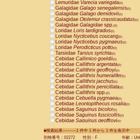
Lemuridae
Varecia variegata
(0)
Galagidae
Galago senegalensis
(0)
Galagidae
Galago demidovii
(0)
Galagidae
Otolemur crassicaudatus
(0)
Galagidae
Galagidae
spp.
(0)
Loridae
Loris tardigradus
(0)
Loridae
Nycticebus coucang
(0)
Loridae
Nycticebus pygmaeus
(0)
Loridae
Perodicticus potto
(0)
Tarsiidae
Tarsius syrichta
(0)
Cebidae
Callimico goeldii
(0)
Cebidae
Callithrix argentata
(0)
Cebidae
Callithrix geoffroyi
(0)
Cebidae
Callithrix humeralifer
(0)
Cebidae
Callithrix jacchus
(0)
Cebidae
Callithrix penicillata
(0)
Cebidae
Callithrix
spp.
(0)
Cebidae
Cebuella pygmaea
(0)
Cebidae
Leontopithecus rosalia
(0)
Cebidae
Saguinus bicolor
(0)
Cebidae
Saguinus fuscicollis
(0)
Cebidae
Saguinus geoffroyi
(0)
Cebidae
Saguinus imperator
(0)
■検索結果-----------1 件中 1 件から 1 件を表示中
Cebidae
Saguinus labiatus
(0)
Cebidae
Saguinus leucopus
剖検番号：02272
性別：F
年齢：Unk
(0)