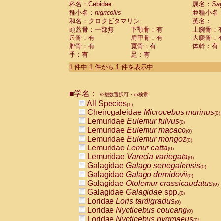
科名：Cebidae
Cebidae
Saguinus midas
属名：
Sa
(0)
種小名：
nigricollis
亜種小名
Cebidae
Saguinus mystax
(0)
和名：クロクビタマリン
英名：
Cebidae
Saguinus nigricollis
(1)
頭蓋骨：一部無
下顎骨：有
上腕骨：
Cebidae
Saguinus oedipus
(0)
尺骨：有
肩甲骨：有
大腿骨：
Cebidae
Saguinus weddelli
(0)
腓骨：有
寛骨：有
体幹：有
Cebidae
Saguinus
spp.
(0)
手：有
足：有
Cebidae
Aotus trivirgatus
(0)
Cebidae
Cebus albifrons
1 件中 1 件から 1 件を表示中
(0)
Cebidae
Cebus apella
(0)
Cebidae
Cebus capucinus
(0)
■学名：
Cebidae
Cebus nigrivittatus
※複数選択可・or検索
(0)
Cebidae
Cebus
spp.
All Species
(0)
(1)
Cebidae
Saimiri boliviensis
Cheirogaleidae
Microcebus murinus
(0)
(0)
Cebidae
Saimiri sciureus
Lemuridae
Eulemur fulvus
(0)
(0)
Atelidae
Alouatta caraya
Lemuridae
Eulemur macaco
(0)
(0)
Atelidae
Alouatta fusca
Lemuridae
Eulemur mongoz
(0)
(0)
Atelidae
Alouatta seniculus
Lemuridae
Lemur catta
(0)
(0)
Atelidae
Alouatta
spp.
Lemuridae
Varecia variegata
(0)
(0)
Atelidae
Ateles belzebuth
Galagidae
Galago senegalensis
(0)
(0)
Atelidae
Ateles geoffroyi
Galagidae
Galago demidovii
(0)
(0)
Atelidae
Ateles paniscus
Galagidae
Otolemur crassicaudatus
(0)
(0)
Atelidae
Ateles
spp.
Galagidae
Galagidae
spp.
(0)
(0)
Atelidae
Lagothrix lagothricha
Loridae
Loris tardigradus
(0)
(0)
Atelidae
Lagothrix lagothricha cana
Loridae
Nycticebus coucang
(0)
(0)
Pitheciidae
Cacajao calvus rubicundu
Loridae
Nycticebus pygmaeus
(0)