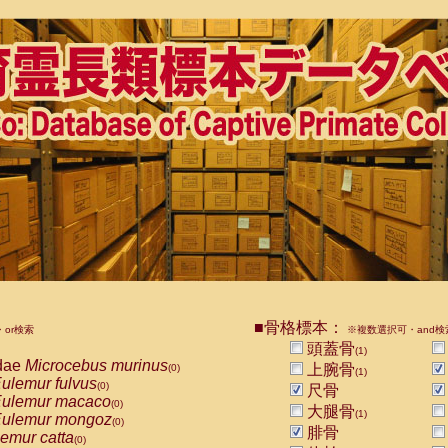
■骨格標本：
or検索
※複数選択可・and検
頭蓋骨
(1)
dae
Microcebus murinus
上腕骨
(0)
(1)
ulemur fulvus
(0)
尺骨
ulemur macaco
(0)
大腿骨
(1)
ulemur mongoz
(0)
腓骨
emur catta
(0)