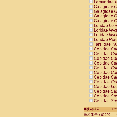
Lemuridae
V
Galagidae
G
Galagidae
G
Galagidae
O
Galagidae
G
Loridae
Lori
Loridae
Nyc
Loridae
Nyc
Loridae
Pero
Tarsiidae
Ta
Cebidae
Cal
Cebidae
Cal
Cebidae
Cal
Cebidae
Cal
Cebidae
Cal
Cebidae
Cal
Cebidae
Cal
Cebidae
Ce
Cebidae
Leo
Cebidae
Sag
Cebidae
Sag
Cebidae
Sag
Cebidae
Sag
■検索結果----------
Cebidae
Sag
Cebidae
Sa
剖検番号：02220