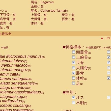
guinus midas
属名：
Saguinus
(0)
亜種小名：
guinus mystax
(0)
ンシェ
英名：Cotton-top Tamarin
uinus nigricollis
(0)
下顎骨：有
上腕骨：有
橈骨：有
guinus oedipus
(1)
肩甲骨：有
大腿骨：有
脛骨：有
uinus weddelli
(0)
寛骨：有
体幹：有
guinus
spp.
(0)
足：有
us trivirgatus
(0)
us albifrons
件を表示中
(0)
us apella
▲この
(0)
bus capucinus
(0)
us nigrivittatus
■骨格標本：
or検索
(0)
※複数選択可・and検
bus
spp.
頭蓋骨
(0)
(1)
miri boliviensis
dae
Microcebus murinus
(0)
上腕骨
(0)
(1)
miri sciureus
ulemur fulvus
(0)
(0)
尺骨
uatta caraya
ulemur macaco
(0)
(0)
大腿骨
(1)
uatta fusca
ulemur mongoz
(0)
(0)
腓骨
uatta seniculus
emur catta
(0)
(0)
uatta
spp.
体幹
arecia variegata
(0)
(1)
(0)
les belzebuth
alago senegalensis
足
(0)
(0)
(1)
les geoffroyi
alago demidovii
(0)
(0)
les paniscus
tolemur crassicaudatus
■性別：
(0)
(0)
les
spp.
alagidae
spp.
(0)
オス
(0)
othrix lagothricha
s tardigradus
(0)
(0)
不明
(0)
othrix lagothricha cana
ticebus coucang
(0)
(0)
Cacajao calvus rubicundus
ticebus pygmaeus
(0)
(0)