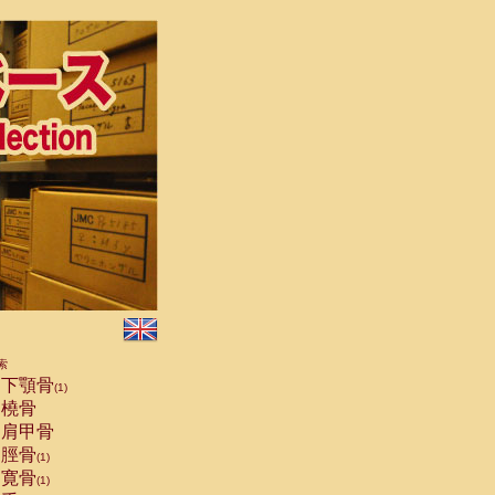
索
下顎骨
(1)
橈骨
肩甲骨
脛骨
(1)
寛骨
(1)