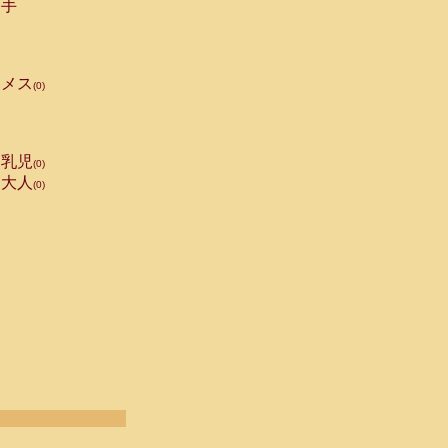
手
メス
(0)
乳児
(0)
大人
(0)