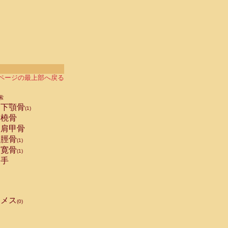
ページの最上部へ戻る
索
下顎骨
(1)
橈骨
肩甲骨
脛骨
(1)
寛骨
(1)
手
メス
(0)