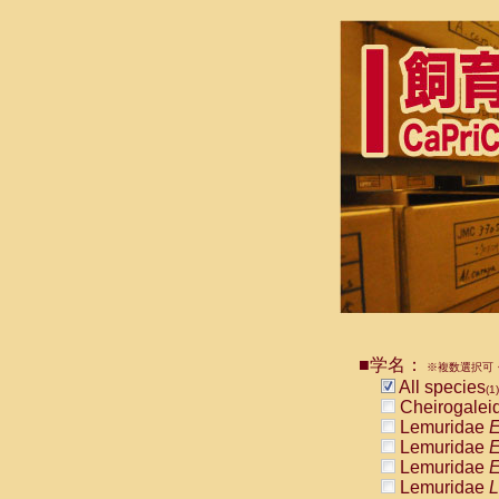
■学名：
※複数選択可・
All species
(1)
Cheirogalei
Lemuridae
E
Lemuridae
E
Lemuridae
E
Lemuridae
L