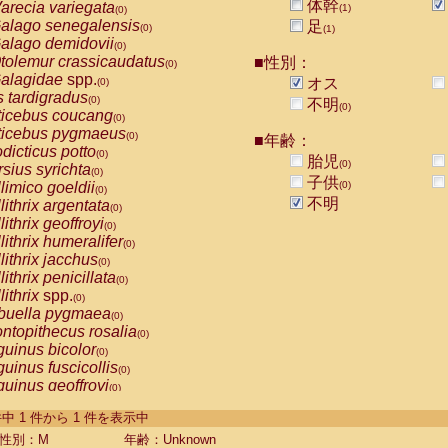
体幹
arecia variegata
(1)
(0)
alago senegalensis
足
(0)
(1)
alago demidovii
(0)
tolemur crassicaudatus
■性別：
(0)
alagidae
spp.
オス
(0)
s tardigradus
(0)
不明
(0)
ticebus coucang
(0)
ticebus pygmaeus
(0)
■年齢：
dicticus potto
(0)
胎児
(0)
rsius syrichta
(0)
子供
limico goeldii
(0)
(0)
不明
lithrix argentata
(0)
lithrix geoffroyi
(0)
lithrix humeralifer
(0)
lithrix jacchus
(0)
lithrix penicillata
(0)
lithrix
spp.
(0)
buella pygmaea
(0)
ntopithecus rosalia
(0)
uinus bicolor
(0)
uinus fuscicollis
(0)
uinus geoffroyi
(0)
uinus imperator
(0)
-1 件中 1 件から 1 件を表示中
uinus labiatus
(0)
guinus leucopus
性別：M
年齢：Unknown
(0)