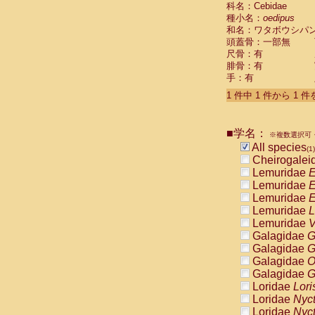
科名：Cebidae
Cebidae
Sa
種小名：
oedipus
Cebidae
Sa
和名：ワタボウシパ
Cebidae
Sag
頭蓋骨：一部無
Cebidae
Sa
尺骨：有
Cebidae
Sag
腓骨：有
Cebidae
Sa
手：有
Cebidae
Aot
Cebidae
Ceb
1 件中 1 件から 1 
Cebidae
Ceb
Cebidae
Ce
■学名：
Cebidae
Ceb
※複数選択可・
Cebidae
Ce
All species
(1)
Cebidae
Sai
Cheirogalei
Cebidae
Sai
Lemuridae
E
Atelidae
Alo
Lemuridae
E
Atelidae
Alo
Lemuridae
E
Atelidae
Alo
Lemuridae
L
Atelidae
Alo
Lemuridae
V
Atelidae
Ate
Galagidae
G
Atelidae
Ate
Galagidae
G
Atelidae
Ate
Galagidae
O
Atelidae
Ate
Galagidae
G
Atelidae
Lag
Loridae
Lori
Atelidae
Lag
Loridae
Nyc
Pitheciidae
Loridae
Nyc