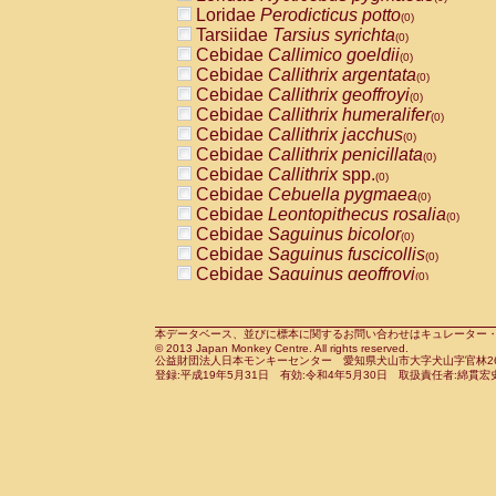
Pitheciidae
Callicebus cupreus
Loridae
Perodicticus potto
(0)
(0)
Pitheciidae
Callicebus donacophilus
Tarsiidae
Tarsius syrichta
(0
(0)
Pitheciidae
Callicebus moloch
Cebidae
Callimico goeldii
(0)
(0)
Pitheciidae
Callicebus torquatus
Cebidae
Callithrix argentata
(0)
(0)
Pitheciidae
Callicebus
spp.
Cebidae
Callithrix geoffroyi
(0)
(0)
Pitheciidae
Chiropotes satanas
Cebidae
Callithrix humeralifer
(0)
(0)
Pitheciidae
Pithecia monachus
Cebidae
Callithrix jacchus
(0)
(0)
Pitheciidae
Pithecia pithecia
Cebidae
Callithrix penicillata
(0)
(0)
Cercopithecidae
Cercocebus agilis
Cebidae
Callithrix
spp.
(0)
(0)
Cercopithecidae
Cercocebus galeritus
Cebidae
Cebuella pygmaea
(0)
Cercopithecidae
Cercocebus torquatu
Cebidae
Leontopithecus rosalia
(0)
Cercopithecidae
Cercocebus torquatus
Cebidae
Saguinus bicolor
(0)
Cercopithecidae
Cercocebus torquatu
Cebidae
Saguinus fuscicollis
(0)
Cercopithecidae
Cercocebus
hybrid
Cebidae
Saguinus geoffroyi
(0)
(0)
Cercopithecidae
Cercocebus
spp.
Cebidae
Saguinus imperator
(0)
(0)
Cercopithecidae
Lophocebus albigen
Cebidae
Saguinus labiatus
(0)
Cercopithecidae
Papio anubis
Cebidae
Saguinus leucopus
本データベース、並びに標本に関するお問い合わせはキュレーター・新宅勇太までお願い
(0)
(0)
© 2013 Japan Monkey Centre. All rights reserved.
Cercopithecidae
Papio cynocephalus
Cebidae
Saguinus midas
(
(0)
公益財団法人日本モンキーセンター 愛知県犬山市大字犬山字官林26番
Cercopithecidae
Papio hamadryas
Cebidae
Saguinus mystax
(0)
登録:平成19年5月31日 有効:令和4年5月30日 取扱責任者:綿貫宏
(0)
Cercopithecidae
Papio papio
Cebidae
Saguinus nigricollis
(0)
(0)
Cercopithecidae
Papio
spp.
Cebidae
Saguinus oedipus
(0)
(1)
Cercopithecidae
Mandrillus leucopha
Cebidae
Saguinus weddelli
(0)
Cercopithecidae
Mandrillus sphinx
Cebidae
Saguinus
spp.
(0)
(0)
Cercopithecidae
Theropithecus gelad
Cebidae
Aotus trivirgatus
(0)
Cercopithecidae
Macaca arctoides
Cebidae
Cebus albifrons
(0)
(0)