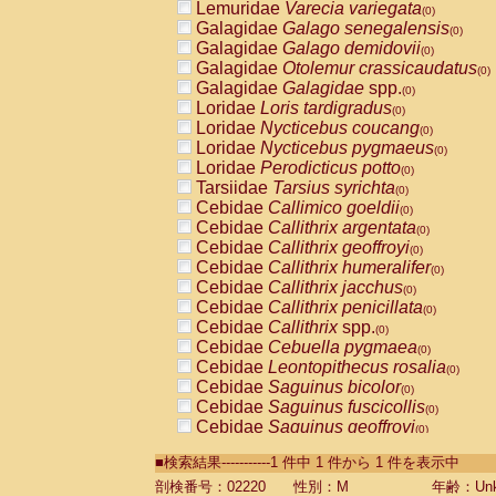
Lemuridae
Varecia variegata
(0)
Galagidae
Galago senegalensis
(0)
Galagidae
Galago demidovii
(0)
Galagidae
Otolemur crassicaudatus
(0)
Galagidae
Galagidae
spp.
(0)
Loridae
Loris tardigradus
(0)
Loridae
Nycticebus coucang
(0)
Loridae
Nycticebus pygmaeus
(0)
Loridae
Perodicticus potto
(0)
Tarsiidae
Tarsius syrichta
(0)
Cebidae
Callimico goeldii
(0)
Cebidae
Callithrix argentata
(0)
Cebidae
Callithrix geoffroyi
(0)
Cebidae
Callithrix humeralifer
(0)
Cebidae
Callithrix jacchus
(0)
Cebidae
Callithrix penicillata
(0)
Cebidae
Callithrix
spp.
(0)
Cebidae
Cebuella pygmaea
(0)
Cebidae
Leontopithecus rosalia
(0)
Cebidae
Saguinus bicolor
(0)
Cebidae
Saguinus fuscicollis
(0)
Cebidae
Saguinus geoffroyi
(0)
Cebidae
Saguinus imperator
(0)
■検索結果-----------1 件中 1 件から 1 件を表示中
Cebidae
Saguinus labiatus
(0)
Cebidae
Saguinus leucopus
剖検番号：02220
性別：M
年齢：Unk
(0)