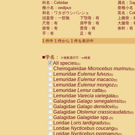
科名：Cebidae
Cebidae
Saguinus midas
属名：
Sa
(0)
種小名：
oedipus
亜種小名
Cebidae
Saguinus mystax
(0)
和名：ワタボウシパンシェ
英名：Cotto
Cebidae
Saguinus nigricollis
(0)
頭蓋骨：一部無
下顎骨：有
上腕骨：
Cebidae
Saguinus oedipus
(1)
尺骨：有
肩甲骨：有
大腿骨：
Cebidae
Saguinus weddelli
(0)
腓骨：有
寛骨：有
体幹：有
Cebidae
Saguinus
spp.
(0)
手：有
足：有
Cebidae
Aotus trivirgatus
(0)
Cebidae
Cebus albifrons
1 件中 1 件から 1 件を表示中
(0)
Cebidae
Cebus apella
(0)
Cebidae
Cebus capucinus
(0)
■学名：
Cebidae
Cebus nigrivittatus
※複数選択可・or検索
(0)
Cebidae
Cebus
spp.
All species
(0)
(1)
Cebidae
Saimiri boliviensis
Cheirogaleidae
Microcebus murinus
(0)
(0)
Cebidae
Saimiri sciureus
Lemuridae
Eulemur fulvus
(0)
(0)
Atelidae
Alouatta caraya
Lemuridae
Eulemur macaco
(0)
(0)
Atelidae
Alouatta fusca
Lemuridae
Eulemur mongoz
(0)
(0)
Atelidae
Alouatta seniculus
Lemuridae
Lemur catta
(0)
(0)
Atelidae
Alouatta
spp.
Lemuridae
Varecia variegata
(0)
(0)
Atelidae
Ateles belzebuth
Galagidae
Galago senegalensis
(0)
(0)
Atelidae
Ateles geoffroyi
Galagidae
Galago demidovii
(0)
(0)
Atelidae
Ateles paniscus
Galagidae
Otolemur crassicaudatus
(0)
(0)
Atelidae
Ateles
spp.
Galagidae
Galagidae
spp.
(0)
(0)
Atelidae
Lagothrix lagothricha
Loridae
Loris tardigradus
(0)
(0)
Atelidae
Lagothrix lagothricha cana
Loridae
Nycticebus coucang
(0)
(0)
Pitheciidae
Cacajao calvus rubicundu
Loridae
Nycticebus pygmaeus
(0)