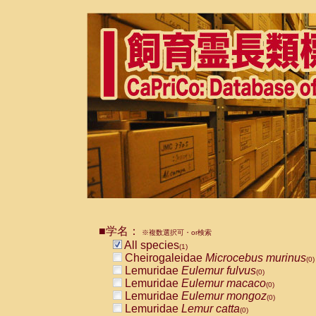
■学名：
※複数選択可・or検索
All species
(1)
Cheirogaleidae
Microcebus murinus
(0)
Lemuridae
Eulemur fulvus
(0)
Lemuridae
Eulemur macaco
(0)
Lemuridae
Eulemur mongoz
(0)
Lemuridae
Lemur catta
(0)