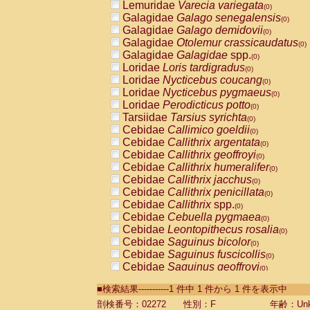
Lemuridae
Varecia variegata
(0)
Galagidae
Galago senegalensis
(0)
Galagidae
Galago demidovii
(0)
Galagidae
Otolemur crassicaudatus
(0)
Galagidae
Galagidae
spp.
(0)
Loridae
Loris tardigradus
(0)
Loridae
Nycticebus coucang
(0)
Loridae
Nycticebus pygmaeus
(0)
Loridae
Perodicticus potto
(0)
Tarsiidae
Tarsius syrichta
(0)
Cebidae
Callimico goeldii
(0)
Cebidae
Callithrix argentata
(0)
Cebidae
Callithrix geoffroyi
(0)
Cebidae
Callithrix humeralifer
(0)
Cebidae
Callithrix jacchus
(0)
Cebidae
Callithrix penicillata
(0)
Cebidae
Callithrix
spp.
(0)
Cebidae
Cebuella pygmaea
(0)
Cebidae
Leontopithecus rosalia
(0)
Cebidae
Saguinus bicolor
(0)
Cebidae
Saguinus fuscicollis
(0)
Cebidae
Saguinus geoffroyi
(0)
Cebidae
Saguinus imperator
(0)
■検索結果-----------1 件中 1 件から 1 件を表示中
Cebidae
Saguinus labiatus
(0)
Cebidae
Saguinus leucopus
剖検番号：02272
性別：F
年齢：Unk
(0)