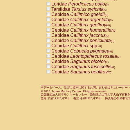
Pitheciidae
Callicebus cupreus
Loridae
Perodicticus potto
(0)
(0)
Pitheciidae
Callicebus donacophilus
Tarsiidae
Tarsius syrichta
(0
(0)
Pitheciidae
Callicebus moloch
Cebidae
Callimico goeldii
(0)
(0)
Pitheciidae
Callicebus torquatus
Cebidae
Callithrix argentata
(0)
(0)
Pitheciidae
Callicebus
spp.
Cebidae
Callithrix geoffroyi
(0)
(0)
Pitheciidae
Chiropotes satanas
Cebidae
Callithrix humeralifer
(0)
(0)
Pitheciidae
Pithecia monachus
Cebidae
Callithrix jacchus
(0)
(0)
Pitheciidae
Pithecia pithecia
Cebidae
Callithrix penicillata
(0)
(0)
Cercopithecidae
Cercocebus agilis
Cebidae
Callithrix
spp.
(0)
(0)
Cercopithecidae
Cercocebus galeritus
Cebidae
Cebuella pygmaea
(0)
Cercopithecidae
Cercocebus torquatu
Cebidae
Leontopithecus rosalia
(0)
Cercopithecidae
Cercocebus torquatus
Cebidae
Saguinus bicolor
(0)
Cercopithecidae
Cercocebus torquatu
Cebidae
Saguinus fuscicollis
(0)
Cercopithecidae
Cercocebus
hybrid
Cebidae
Saguinus geoffroyi
(0)
(0)
Cercopithecidae
Cercocebus
spp.
Cebidae
Saguinus imperator
(0)
(0)
Cercopithecidae
Lophocebus albigen
Cebidae
Saguinus labiatus
(0)
Cercopithecidae
Papio anubis
Cebidae
Saguinus leucopus
本データベース、並びに標本に関するお問い合わせはキュレーター・新宅勇太までお願い
(0)
(0)
© 2013 Japan Monkey Centre. All rights reserved.
Cercopithecidae
Papio cynocephalus
Cebidae
Saguinus midas
(
(0)
公益財団法人日本モンキーセンター 愛知県犬山市大字犬山字官林26番
Cercopithecidae
Papio hamadryas
Cebidae
Saguinus mystax
(0)
登録:平成19年5月31日 有効:令和4年5月30日 取扱責任者:綿貫宏
(0)
Cercopithecidae
Papio papio
Cebidae
Saguinus nigricollis
(0)
(1)
Cercopithecidae
Papio
spp.
Cebidae
Saguinus oedipus
(0)
(0)
Cercopithecidae
Mandrillus leucopha
Cebidae
Saguinus weddelli
(0)
Cercopithecidae
Mandrillus sphinx
Cebidae
Saguinus
spp.
(0)
(0)
Cercopithecidae
Theropithecus gelad
Cebidae
Aotus trivirgatus
(0)
Cercopithecidae
Macaca arctoides
Cebidae
Cebus albifrons
(0)
(0)