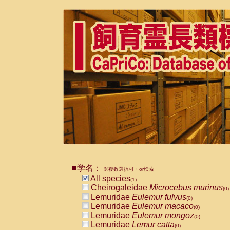
■学名：
※複数選択可・or検索
All species
(1)
Cheirogaleidae
Microcebus murinus
(0)
Lemuridae
Eulemur fulvus
(0)
Lemuridae
Eulemur macaco
(0)
Lemuridae
Eulemur mongoz
(0)
Lemuridae
Lemur catta
(0)