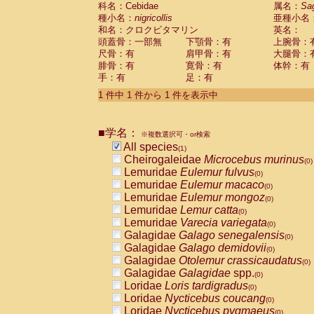
科名：Cebidae
Cebidae
Saguinus midas
属名：
Sa
(0)
種小名：
nigricollis
亜種小名
Cebidae
Saguinus mystax
(0)
和名：クロクビタマリン
英名：
Cebidae
Saguinus nigricollis
(1)
頭蓋骨：一部無
下顎骨：有
上腕骨：
Cebidae
Saguinus oedipus
(0)
尺骨：有
肩甲骨：有
大腿骨：
Cebidae
Saguinus weddelli
(0)
腓骨：有
寛骨：有
体幹：有
Cebidae
Saguinus
spp.
(0)
手：有
足：有
Cebidae
Aotus trivirgatus
(0)
Cebidae
Cebus albifrons
1 件中 1 件から 1 件を表示中
(0)
Cebidae
Cebus apella
(0)
Cebidae
Cebus capucinus
(0)
■学名：
Cebidae
Cebus nigrivittatus
※複数選択可・or検索
(0)
Cebidae
Cebus
spp.
All species
(0)
(1)
Cebidae
Saimiri boliviensis
Cheirogaleidae
Microcebus murinus
(0)
(0)
Cebidae
Saimiri sciureus
Lemuridae
Eulemur fulvus
(0)
(0)
Atelidae
Alouatta caraya
Lemuridae
Eulemur macaco
(0)
(0)
Atelidae
Alouatta fusca
Lemuridae
Eulemur mongoz
(0)
(0)
Atelidae
Alouatta seniculus
Lemuridae
Lemur catta
(0)
(0)
Atelidae
Alouatta
spp.
Lemuridae
Varecia variegata
(0)
(0)
Atelidae
Ateles belzebuth
Galagidae
Galago senegalensis
(0)
(0)
Atelidae
Ateles geoffroyi
Galagidae
Galago demidovii
(0)
(0)
Atelidae
Ateles paniscus
Galagidae
Otolemur crassicaudatus
(0)
(0)
Atelidae
Ateles
spp.
Galagidae
Galagidae
spp.
(0)
(0)
Atelidae
Lagothrix lagothricha
Loridae
Loris tardigradus
(0)
(0)
Atelidae
Lagothrix lagothricha cana
Loridae
Nycticebus coucang
(0)
(0)
Pitheciidae
Cacajao calvus rubicundu
Loridae
Nycticebus pygmaeus
(0)