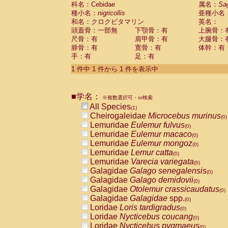
科名：Cebidae
Cebidae
Saguinus midas
属名：
Sa
(0)
種小名：
nigricollis
亜種小名
Cebidae
Saguinus mystax
(0)
和名：クロクビタマリン
英名：
Cebidae
Saguinus nigricollis
(1)
頭蓋骨：一部無
下顎骨：有
上腕骨：
Cebidae
Saguinus oedipus
(0)
尺骨：有
肩甲骨：有
大腿骨：
Cebidae
Saguinus weddelli
(0)
腓骨：有
寛骨：有
体幹：有
Cebidae
Saguinus
spp.
(0)
手：有
足：有
Cebidae
Aotus trivirgatus
(0)
Cebidae
Cebus albifrons
1 件中 1 件から 1 件を表示中
(0)
Cebidae
Cebus apella
(0)
Cebidae
Cebus capucinus
(0)
■学名：
Cebidae
Cebus nigrivittatus
※複数選択可・or検索
(0)
Cebidae
Cebus
spp.
All Species
(0)
(1)
Cebidae
Saimiri boliviensis
Cheirogaleidae
Microcebus murinus
(0)
(0)
Cebidae
Saimiri sciureus
Lemuridae
Eulemur fulvus
(0)
(0)
Atelidae
Alouatta caraya
Lemuridae
Eulemur macaco
(0)
(0)
Atelidae
Alouatta fusca
Lemuridae
Eulemur mongoz
(0)
(0)
Atelidae
Alouatta seniculus
Lemuridae
Lemur catta
(0)
(0)
Atelidae
Alouatta
spp.
Lemuridae
Varecia variegata
(0)
(0)
Atelidae
Ateles belzebuth
Galagidae
Galago senegalensis
(0)
(0)
Atelidae
Ateles geoffroyi
Galagidae
Galago demidovii
(0)
(0)
Atelidae
Ateles paniscus
Galagidae
Otolemur crassicaudatus
(0)
(0)
Atelidae
Ateles
spp.
Galagidae
Galagidae
spp.
(0)
(0)
Atelidae
Lagothrix lagothricha
Loridae
Loris tardigradus
(0)
(0)
Atelidae
Lagothrix lagothricha cana
Loridae
Nycticebus coucang
(0)
(0)
Pitheciidae
Cacajao calvus rubicundu
Loridae
Nycticebus pygmaeus
(0)