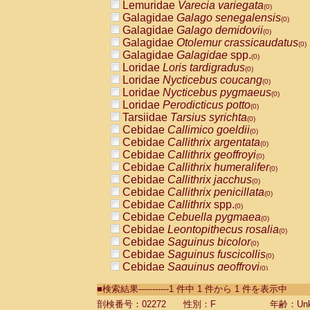
Lemuridae
Varecia variegata
(0)
Galagidae
Galago senegalensis
(0)
Galagidae
Galago demidovii
(0)
Galagidae
Otolemur crassicaudatus
(0)
Galagidae
Galagidae
spp.
(0)
Loridae
Loris tardigradus
(0)
Loridae
Nycticebus coucang
(0)
Loridae
Nycticebus pygmaeus
(0)
Loridae
Perodicticus potto
(0)
Tarsiidae
Tarsius syrichta
(0)
Cebidae
Callimico goeldii
(0)
Cebidae
Callithrix argentata
(0)
Cebidae
Callithrix geoffroyi
(0)
Cebidae
Callithrix humeralifer
(0)
Cebidae
Callithrix jacchus
(0)
Cebidae
Callithrix penicillata
(0)
Cebidae
Callithrix
spp.
(0)
Cebidae
Cebuella pygmaea
(0)
Cebidae
Leontopithecus rosalia
(0)
Cebidae
Saguinus bicolor
(0)
Cebidae
Saguinus fuscicollis
(0)
Cebidae
Saguinus geoffroyi
(0)
Cebidae
Saguinus imperator
(0)
■検索結果-----------1 件中 1 件から 1 件を表示中
Cebidae
Saguinus labiatus
(0)
Cebidae
Saguinus leucopus
剖検番号：02272
性別：F
年齢：Unk
(0)