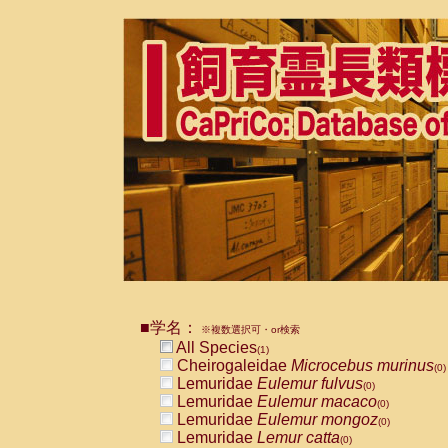
■学名：
※複数選択可・or検索
All Species
(1)
Cheirogaleidae
Microcebus murinus
(0)
Lemuridae
Eulemur fulvus
(0)
Lemuridae
Eulemur macaco
(0)
Lemuridae
Eulemur mongoz
(0)
Lemuridae
Lemur catta
(0)