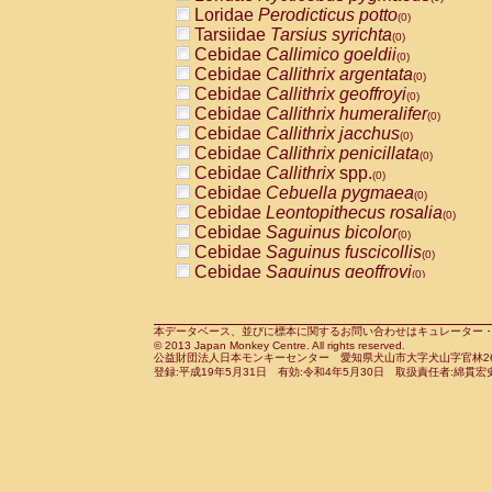
Pitheciidae
Callicebus cupreus
Loridae
Perodicticus potto
(0)
(0)
Pitheciidae
Callicebus donacophilus
Tarsiidae
Tarsius syrichta
(0
(0)
Pitheciidae
Callicebus moloch
Cebidae
Callimico goeldii
(0)
(0)
Pitheciidae
Callicebus torquatus
Cebidae
Callithrix argentata
(0)
(0)
Pitheciidae
Callicebus
spp.
Cebidae
Callithrix geoffroyi
(0)
(0)
Pitheciidae
Chiropotes satanas
Cebidae
Callithrix humeralifer
(0)
(0)
Pitheciidae
Pithecia monachus
Cebidae
Callithrix jacchus
(0)
(0)
Pitheciidae
Pithecia pithecia
Cebidae
Callithrix penicillata
(0)
(0)
Cercopithecidae
Cercocebus agilis
Cebidae
Callithrix
spp.
(0)
(0)
Cercopithecidae
Cercocebus galeritus
Cebidae
Cebuella pygmaea
(0)
Cercopithecidae
Cercocebus torquatu
Cebidae
Leontopithecus rosalia
(0)
Cercopithecidae
Cercocebus torquatus
Cebidae
Saguinus bicolor
(0)
Cercopithecidae
Cercocebus torquatu
Cebidae
Saguinus fuscicollis
(0)
Cercopithecidae
Cercocebus
hybrid
Cebidae
Saguinus geoffroyi
(0)
(0)
Cercopithecidae
Cercocebus
spp.
Cebidae
Saguinus imperator
(0)
(0)
Cercopithecidae
Lophocebus albigen
Cebidae
Saguinus labiatus
(0)
Cercopithecidae
Papio anubis
Cebidae
Saguinus leucopus
本データベース、並びに標本に関するお問い合わせはキュレーター・新宅勇太までお願い
(0)
(0)
© 2013 Japan Monkey Centre. All rights reserved.
Cercopithecidae
Papio cynocephalus
Cebidae
Saguinus midas
(
(0)
公益財団法人日本モンキーセンター 愛知県犬山市大字犬山字官林26番
Cercopithecidae
Papio hamadryas
Cebidae
Saguinus mystax
(0)
登録:平成19年5月31日 有効:令和4年5月30日 取扱責任者:綿貫宏
(0)
Cercopithecidae
Papio papio
Cebidae
Saguinus nigricollis
(0)
(1)
Cercopithecidae
Papio
spp.
Cebidae
Saguinus oedipus
(0)
(0)
Cercopithecidae
Mandrillus leucopha
Cebidae
Saguinus weddelli
(0)
Cercopithecidae
Mandrillus sphinx
Cebidae
Saguinus
spp.
(0)
(0)
Cercopithecidae
Theropithecus gelad
Cebidae
Aotus trivirgatus
(0)
Cercopithecidae
Macaca arctoides
Cebidae
Cebus albifrons
(0)
(0)