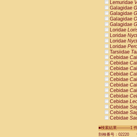
Lemuridae
V
Galagidae
G
Galagidae
G
Galagidae
O
Galagidae
G
Loridae
Lori
Loridae
Nyc
Loridae
Nyc
Loridae
Pero
Tarsiidae
Ta
Cebidae
Cal
Cebidae
Cal
Cebidae
Cal
Cebidae
Cal
Cebidae
Cal
Cebidae
Cal
Cebidae
Cal
Cebidae
Ce
Cebidae
Leo
Cebidae
Sag
Cebidae
Sag
Cebidae
Sag
Cebidae
Sag
■検索結果----------
Cebidae
Sag
Cebidae
Sa
剖検番号：02220