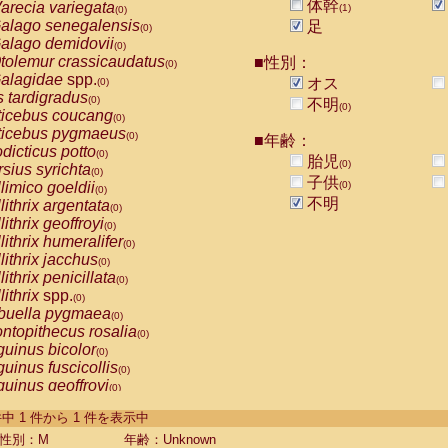
体幹
arecia variegata
(1)
(0)
alago senegalensis
足
(0)
alago demidovii
(0)
tolemur crassicaudatus
■性別：
(0)
alagidae
spp.
オス
(0)
s tardigradus
(0)
不明
(0)
ticebus coucang
(0)
ticebus pygmaeus
(0)
■年齢：
dicticus potto
(0)
胎児
(0)
rsius syrichta
(0)
子供
limico goeldii
(0)
(0)
不明
lithrix argentata
(0)
lithrix geoffroyi
(0)
lithrix humeralifer
(0)
lithrix jacchus
(0)
lithrix penicillata
(0)
lithrix
spp.
(0)
buella pygmaea
(0)
ntopithecus rosalia
(0)
uinus bicolor
(0)
uinus fuscicollis
(0)
uinus geoffroyi
(0)
uinus imperator
(0)
-1 件中 1 件から 1 件を表示中
uinus labiatus
(0)
guinus leucopus
性別：M
年齢：Unknown
(0)