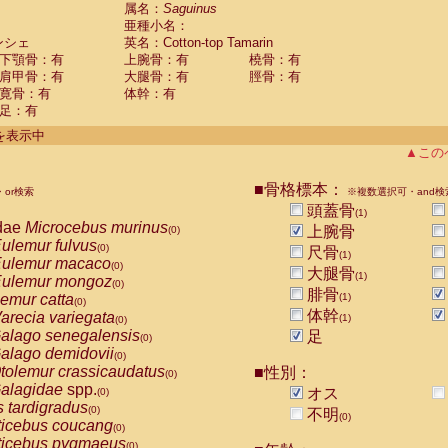
guinus midas
属名：
Saguinus
(0)
亜種小名：
guinus mystax
(0)
ンシェ
英名：Cotton-top Tamarin
uinus nigricollis
(0)
下顎骨：有
上腕骨：有
橈骨：有
guinus oedipus
(1)
肩甲骨：有
大腿骨：有
脛骨：有
uinus weddelli
(0)
寛骨：有
体幹：有
guinus
spp.
(0)
足：有
us trivirgatus
(0)
us albifrons
件を表示中
(0)
us apella
▲この
(0)
bus capucinus
(0)
us nigrivittatus
■骨格標本：
or検索
(0)
※複数選択可・and検
bus
spp.
頭蓋骨
(0)
(1)
miri boliviensis
dae
Microcebus murinus
(0)
上腕骨
(0)
miri sciureus
ulemur fulvus
(0)
(0)
尺骨
(1)
uatta caraya
ulemur macaco
(0)
(0)
大腿骨
(1)
uatta fusca
ulemur mongoz
(0)
(0)
腓骨
uatta seniculus
emur catta
(1)
(0)
(0)
uatta
spp.
体幹
arecia variegata
(0)
(1)
(0)
les belzebuth
alago senegalensis
足
(0)
(0)
les geoffroyi
alago demidovii
(0)
(0)
les paniscus
tolemur crassicaudatus
■性別：
(0)
(0)
les
spp.
alagidae
spp.
(0)
オス
(0)
othrix lagothricha
s tardigradus
(0)
(0)
不明
(0)
othrix lagothricha cana
ticebus coucang
(0)
(0)
Cacajao calvus rubicundus
ticebus pygmaeus
(0)
(0)