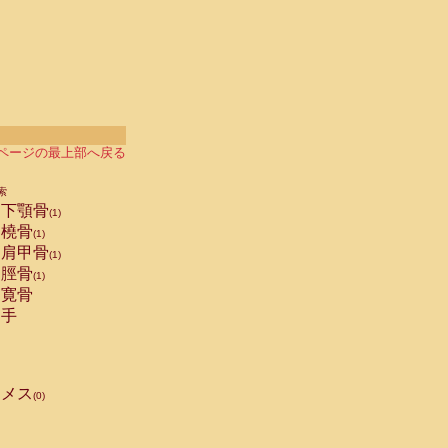
ページの最上部へ戻る
索
下顎骨
(1)
橈骨
(1)
肩甲骨
(1)
脛骨
(1)
寛骨
手
メス
(0)