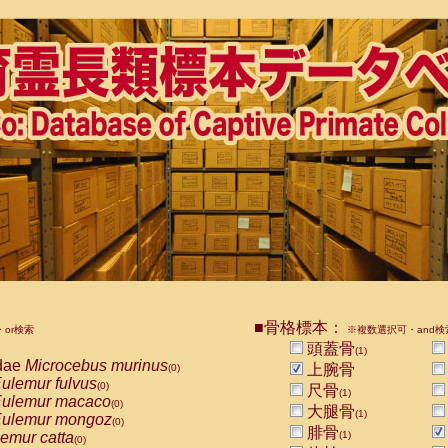
■骨格標本：
or検索
※複数選択可・and検
頭蓋骨
(1)
dae
Microcebus murinus
上腕骨
(0)
ulemur fulvus
(0)
尺骨
(1)
ulemur macaco
(0)
大腿骨
(1)
ulemur mongoz
(0)
腓骨
emur catta
(1)
(0)