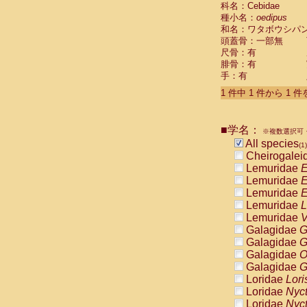
科名：Cebidae
Cebidae
Sa
種小名：
oedipus
Cebidae
Sa
和名：ワタボウシパ
Cebidae
Sag
頭蓋骨：一部無
Cebidae
Sa
尺骨：有
Cebidae
Sag
腓骨：有
Cebidae
Sa
手：有
Cebidae
Aot
Cebidae
Ceb
1 件中 1 件から 1 
Cebidae
Ceb
Cebidae
Ce
■学名：
Cebidae
Ceb
※複数選択可・
Cebidae
Ce
All species
(1)
Cebidae
Sai
Cheirogalei
Cebidae
Sai
Lemuridae
E
Atelidae
Alo
Lemuridae
E
Atelidae
Alo
Lemuridae
E
Atelidae
Alo
Lemuridae
L
Atelidae
Alo
Lemuridae
V
Atelidae
Ate
Galagidae
G
Atelidae
Ate
Galagidae
G
Atelidae
Ate
Galagidae
O
Atelidae
Ate
Galagidae
G
Atelidae
Lag
Loridae
Lori
Atelidae
Lag
Loridae
Nyc
Pitheciidae
Loridae
Nyc