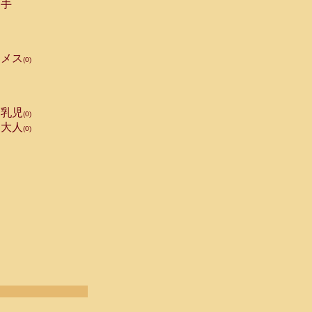
手
メス
(0)
乳児
(0)
大人
(0)