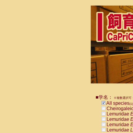
■学名：
※複数選択可・
All species
(1)
Cheirogalei
Lemuridae
E
Lemuridae
E
Lemuridae
E
Lemuridae
L