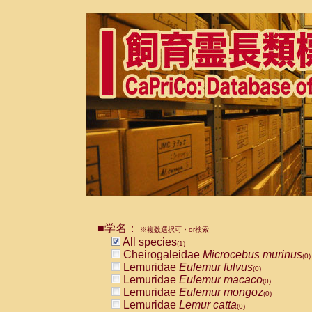
■学名：
※複数選択可・or検索
All species
(1)
Cheirogaleidae
Microcebus murinus
(0)
Lemuridae
Eulemur fulvus
(0)
Lemuridae
Eulemur macaco
(0)
Lemuridae
Eulemur mongoz
(0)
Lemuridae
Lemur catta
(0)