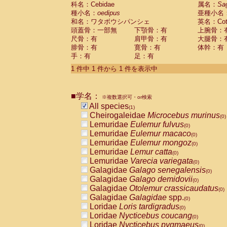
科名：Cebidae
Cebidae
Saguinus midas
属名：
Sa
(0)
種小名：
oedipus
亜種小名
Cebidae
Saguinus mystax
(0)
和名：ワタボウシパンシェ
英名：Cotto
Cebidae
Saguinus nigricollis
(0)
頭蓋骨：一部無
下顎骨：有
上腕骨：
Cebidae
Saguinus oedipus
(1)
尺骨：有
肩甲骨：有
大腿骨：
Cebidae
Saguinus weddelli
(0)
腓骨：有
寛骨：有
体幹：有
Cebidae
Saguinus
spp.
(0)
手：有
足：有
Cebidae
Aotus trivirgatus
(0)
Cebidae
Cebus albifrons
1 件中 1 件から 1 件を表示中
(0)
Cebidae
Cebus apella
(0)
Cebidae
Cebus capucinus
(0)
■学名：
Cebidae
Cebus nigrivittatus
※複数選択可・or検索
(0)
Cebidae
Cebus
spp.
All species
(0)
(1)
Cebidae
Saimiri boliviensis
Cheirogaleidae
Microcebus murinus
(0)
(0)
Cebidae
Saimiri sciureus
Lemuridae
Eulemur fulvus
(0)
(0)
Atelidae
Alouatta caraya
Lemuridae
Eulemur macaco
(0)
(0)
Atelidae
Alouatta fusca
Lemuridae
Eulemur mongoz
(0)
(0)
Atelidae
Alouatta seniculus
Lemuridae
Lemur catta
(0)
(0)
Atelidae
Alouatta
spp.
Lemuridae
Varecia variegata
(0)
(0)
Atelidae
Ateles belzebuth
Galagidae
Galago senegalensis
(0)
(0)
Atelidae
Ateles geoffroyi
Galagidae
Galago demidovii
(0)
(0)
Atelidae
Ateles paniscus
Galagidae
Otolemur crassicaudatus
(0)
(0)
Atelidae
Ateles
spp.
Galagidae
Galagidae
spp.
(0)
(0)
Atelidae
Lagothrix lagothricha
Loridae
Loris tardigradus
(0)
(0)
Atelidae
Lagothrix lagothricha cana
Loridae
Nycticebus coucang
(0)
(0)
Pitheciidae
Cacajao calvus rubicundu
Loridae
Nycticebus pygmaeus
(0)