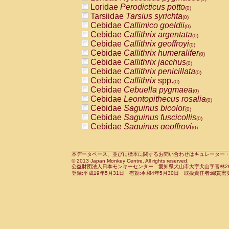
Pitheciidae
Callicebus cupreus
Loridae
Perodicticus potto
(0)
(0)
Pitheciidae
Callicebus donacophilus
Tarsiidae
Tarsius syrichta
(0
(0)
Pitheciidae
Callicebus moloch
Cebidae
Callimico goeldii
(0)
(0)
Pitheciidae
Callicebus torquatus
Cebidae
Callithrix argentata
(0)
(0)
Pitheciidae
Callicebus
spp.
Cebidae
Callithrix geoffroyi
(0)
(0)
Pitheciidae
Chiropotes satanas
Cebidae
Callithrix humeralifer
(0)
(0)
Pitheciidae
Pithecia monachus
Cebidae
Callithrix jacchus
(0)
(0)
Pitheciidae
Pithecia pithecia
Cebidae
Callithrix penicillata
(0)
(0)
Cercopithecidae
Cercocebus agilis
Cebidae
Callithrix
spp.
(0)
(0)
Cercopithecidae
Cercocebus galeritus
Cebidae
Cebuella pygmaea
(0)
Cercopithecidae
Cercocebus torquatu
Cebidae
Leontopithecus rosalia
(0)
Cercopithecidae
Cercocebus torquatus
Cebidae
Saguinus bicolor
(0)
Cercopithecidae
Cercocebus torquatu
Cebidae
Saguinus fuscicollis
(0)
Cercopithecidae
Cercocebus
hybrid
Cebidae
Saguinus geoffroyi
(0)
(0)
Cercopithecidae
Cercocebus
spp.
Cebidae
Saguinus imperator
(0)
(0)
Cercopithecidae
Lophocebus albigen
Cebidae
Saguinus labiatus
(0)
Cercopithecidae
Papio anubis
Cebidae
Saguinus leucopus
本データベース、並びに標本に関するお問い合わせはキュレーター・新宅勇太までお願い
(0)
(0)
© 2013 Japan Monkey Centre. All rights reserved.
Cercopithecidae
Papio cynocephalus
Cebidae
Saguinus midas
(
(0)
公益財団法人日本モンキーセンター 愛知県犬山市大字犬山字官林26番
Cercopithecidae
Papio hamadryas
Cebidae
Saguinus mystax
(0)
登録:平成19年5月31日 有効:令和4年5月30日 取扱責任者:綿貫宏
(0)
Cercopithecidae
Papio papio
Cebidae
Saguinus nigricollis
(0)
(0)
Cercopithecidae
Papio
spp.
Cebidae
Saguinus oedipus
(0)
(1)
Cercopithecidae
Mandrillus leucopha
Cebidae
Saguinus weddelli
(0)
Cercopithecidae
Mandrillus sphinx
Cebidae
Saguinus
spp.
(0)
(0)
Cercopithecidae
Theropithecus gelad
Cebidae
Aotus trivirgatus
(0)
Cercopithecidae
Macaca arctoides
Cebidae
Cebus albifrons
(0)
(0)