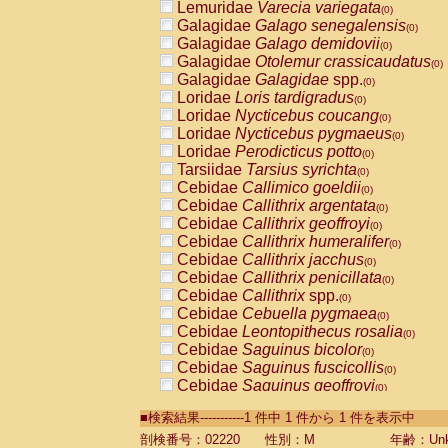
Lemuridae
Varecia variegata
(0)
Galagidae
Galago senegalensis
(0)
Galagidae
Galago demidovii
(0)
Galagidae
Otolemur crassicaudatus
(0)
Galagidae
Galagidae
spp.
(0)
Loridae
Loris tardigradus
(0)
Loridae
Nycticebus coucang
(0)
Loridae
Nycticebus pygmaeus
(0)
Loridae
Perodicticus potto
(0)
Tarsiidae
Tarsius syrichta
(0)
Cebidae
Callimico goeldii
(0)
Cebidae
Callithrix argentata
(0)
Cebidae
Callithrix geoffroyi
(0)
Cebidae
Callithrix humeralifer
(0)
Cebidae
Callithrix jacchus
(0)
Cebidae
Callithrix penicillata
(0)
Cebidae
Callithrix
spp.
(0)
Cebidae
Cebuella pygmaea
(0)
Cebidae
Leontopithecus rosalia
(0)
Cebidae
Saguinus bicolor
(0)
Cebidae
Saguinus fuscicollis
(0)
Cebidae
Saguinus geoffroyi
(0)
Cebidae
Saguinus imperator
(0)
■検索結果-----------1 件中 1 件から 1 件を表示中
Cebidae
Saguinus labiatus
(0)
Cebidae
Saguinus leucopus
剖検番号：02220
性別：M
年齢：Unk
(0)