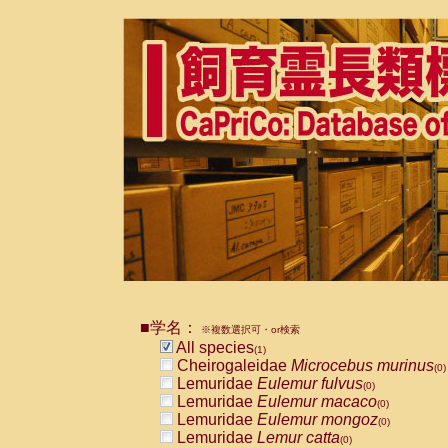
■学名：
※複数選択可・or検索
All species
(1)
Cheirogaleidae
Microcebus murinus
(0)
Lemuridae
Eulemur fulvus
(0)
Lemuridae
Eulemur macaco
(0)
Lemuridae
Eulemur mongoz
(0)
Lemuridae
Lemur catta
(0)