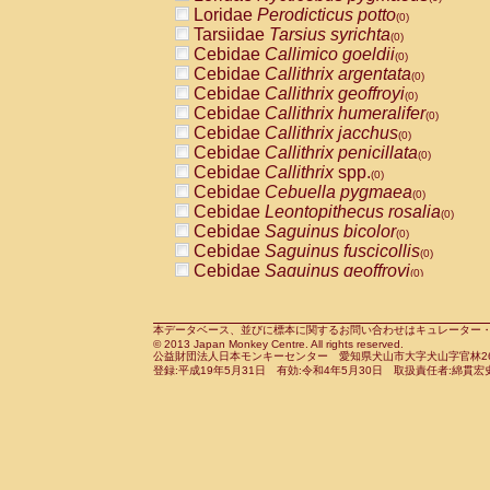
Pitheciidae
Callicebus cupreus
Loridae
Perodicticus potto
(0)
(0)
Pitheciidae
Callicebus donacophilus
Tarsiidae
Tarsius syrichta
(0
(0)
Pitheciidae
Callicebus moloch
Cebidae
Callimico goeldii
(0)
(0)
Pitheciidae
Callicebus torquatus
Cebidae
Callithrix argentata
(0)
(0)
Pitheciidae
Callicebus
spp.
Cebidae
Callithrix geoffroyi
(0)
(0)
Pitheciidae
Chiropotes satanas
Cebidae
Callithrix humeralifer
(0)
(0)
Pitheciidae
Pithecia monachus
Cebidae
Callithrix jacchus
(0)
(0)
Pitheciidae
Pithecia pithecia
Cebidae
Callithrix penicillata
(0)
(0)
Cercopithecidae
Cercocebus agilis
Cebidae
Callithrix
spp.
(0)
(0)
Cercopithecidae
Cercocebus galeritus
Cebidae
Cebuella pygmaea
(0)
Cercopithecidae
Cercocebus torquatu
Cebidae
Leontopithecus rosalia
(0)
Cercopithecidae
Cercocebus torquatus
Cebidae
Saguinus bicolor
(0)
Cercopithecidae
Cercocebus torquatu
Cebidae
Saguinus fuscicollis
(0)
Cercopithecidae
Cercocebus
hybrid
Cebidae
Saguinus geoffroyi
(0)
(0)
Cercopithecidae
Cercocebus
spp.
Cebidae
Saguinus imperator
(0)
(0)
Cercopithecidae
Lophocebus albigen
Cebidae
Saguinus labiatus
(0)
Cercopithecidae
Papio anubis
Cebidae
Saguinus leucopus
本データベース、並びに標本に関するお問い合わせはキュレーター・新宅勇太までお願い
(0)
(0)
© 2013 Japan Monkey Centre. All rights reserved.
Cercopithecidae
Papio cynocephalus
Cebidae
Saguinus midas
(
(0)
公益財団法人日本モンキーセンター 愛知県犬山市大字犬山字官林26番
Cercopithecidae
Papio hamadryas
Cebidae
Saguinus mystax
(0)
登録:平成19年5月31日 有効:令和4年5月30日 取扱責任者:綿貫宏
(0)
Cercopithecidae
Papio papio
Cebidae
Saguinus nigricollis
(0)
(0)
Cercopithecidae
Papio
spp.
Cebidae
Saguinus oedipus
(0)
(1)
Cercopithecidae
Mandrillus leucopha
Cebidae
Saguinus weddelli
(0)
Cercopithecidae
Mandrillus sphinx
Cebidae
Saguinus
spp.
(0)
(0)
Cercopithecidae
Theropithecus gelad
Cebidae
Aotus trivirgatus
(0)
Cercopithecidae
Macaca arctoides
Cebidae
Cebus albifrons
(0)
(0)