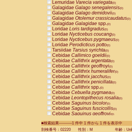
Lemuridae
Varecia variegata
(0)
Galagidae
Galago senegalensis
(0)
Galagidae
Galago demidovii
(0)
Galagidae
Otolemur crassicaudatus
(0)
Galagidae
Galagidae
spp.
(0)
Loridae
Loris tardigradus
(0)
Loridae
Nycticebus coucang
(0)
Loridae
Nycticebus pygmaeus
(0)
Loridae
Perodicticus potto
(0)
Tarsiidae
Tarsius syrichta
(0)
Cebidae
Callimico goeldii
(0)
Cebidae
Callithrix argentata
(0)
Cebidae
Callithrix geoffroyi
(0)
Cebidae
Callithrix humeralifer
(0)
Cebidae
Callithrix jacchus
(0)
Cebidae
Callithrix penicillata
(0)
Cebidae
Callithrix
spp.
(0)
Cebidae
Cebuella pygmaea
(0)
Cebidae
Leontopithecus rosalia
(0)
Cebidae
Saguinus bicolor
(0)
Cebidae
Saguinus fuscicollis
(0)
Cebidae
Saguinus geoffroyi
(0)
Cebidae
Saguinus imperator
(0)
■検索結果-----------1 件中 1 件から 1 件を表示中
Cebidae
Saguinus labiatus
(0)
Cebidae
Saguinus leucopus
剖検番号：02220
性別：M
年齢：Unk
(0)