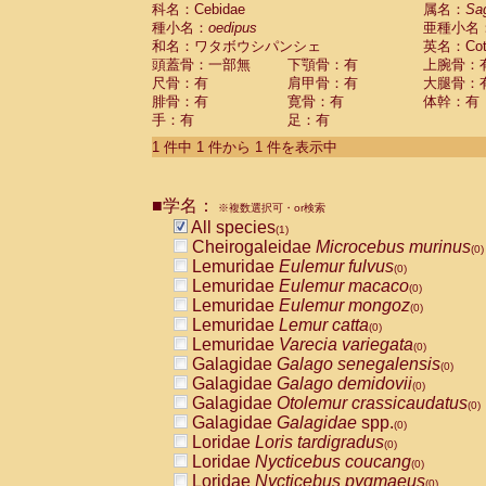
科名：Cebidae
Cebidae
Saguinus midas
属名：
Sa
(0)
種小名：
oedipus
亜種小名
Cebidae
Saguinus mystax
(0)
和名：ワタボウシパンシェ
英名：Cotto
Cebidae
Saguinus nigricollis
(0)
頭蓋骨：一部無
下顎骨：有
上腕骨：
Cebidae
Saguinus oedipus
(1)
尺骨：有
肩甲骨：有
大腿骨：
Cebidae
Saguinus weddelli
(0)
腓骨：有
寛骨：有
体幹：有
Cebidae
Saguinus
spp.
(0)
手：有
足：有
Cebidae
Aotus trivirgatus
(0)
Cebidae
Cebus albifrons
1 件中 1 件から 1 件を表示中
(0)
Cebidae
Cebus apella
(0)
Cebidae
Cebus capucinus
(0)
■学名：
Cebidae
Cebus nigrivittatus
※複数選択可・or検索
(0)
Cebidae
Cebus
spp.
All species
(0)
(1)
Cebidae
Saimiri boliviensis
Cheirogaleidae
Microcebus murinus
(0)
(0)
Cebidae
Saimiri sciureus
Lemuridae
Eulemur fulvus
(0)
(0)
Atelidae
Alouatta caraya
Lemuridae
Eulemur macaco
(0)
(0)
Atelidae
Alouatta fusca
Lemuridae
Eulemur mongoz
(0)
(0)
Atelidae
Alouatta seniculus
Lemuridae
Lemur catta
(0)
(0)
Atelidae
Alouatta
spp.
Lemuridae
Varecia variegata
(0)
(0)
Atelidae
Ateles belzebuth
Galagidae
Galago senegalensis
(0)
(0)
Atelidae
Ateles geoffroyi
Galagidae
Galago demidovii
(0)
(0)
Atelidae
Ateles paniscus
Galagidae
Otolemur crassicaudatus
(0)
(0)
Atelidae
Ateles
spp.
Galagidae
Galagidae
spp.
(0)
(0)
Atelidae
Lagothrix lagothricha
Loridae
Loris tardigradus
(0)
(0)
Atelidae
Lagothrix lagothricha cana
Loridae
Nycticebus coucang
(0)
(0)
Pitheciidae
Cacajao calvus rubicundu
Loridae
Nycticebus pygmaeus
(0)