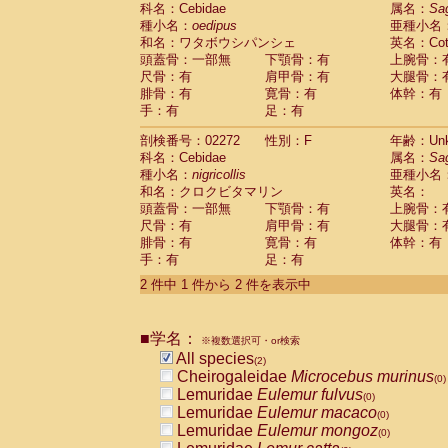
科名：Cebidae
Cebidae
Saguinus midas
属名：
Sa
(0)
種小名：
oedipus
亜種小名
Cebidae
Saguinus mystax
(0)
和名：ワタボウシパンシェ
英名：Cotto
Cebidae
Saguinus nigricollis
(1)
頭蓋骨：一部無
下顎骨：有
上腕骨：
Cebidae
Saguinus oedipus
(1)
尺骨：有
肩甲骨：有
大腿骨：
Cebidae
Saguinus weddelli
(0)
腓骨：有
寛骨：有
体幹：有
Cebidae
Saguinus
spp.
(0)
手：有
足：有
Cebidae
Aotus trivirgatus
(0)
Cebidae
Cebus albifrons
(0)
剖検番号：02272
性別：F
年齢：Unk
Cebidae
Cebus apella
科名：Cebidae
(0)
属名：
Sa
Cebidae
Cebus capucinus
種小名：
nigricollis
亜種小名
(0)
Cebidae
Cebus nigrivittatus
和名：クロクビタマリン
英名：
(0)
Cebidae
Cebus
spp.
頭蓋骨：一部無
下顎骨：有
上腕骨：
(0)
Cebidae
Saimiri boliviensis
尺骨：有
肩甲骨：有
大腿骨：
(0)
腓骨：有
Cebidae
Saimiri sciureus
寛骨：有
体幹：有
(0)
手：有
足：有
Atelidae
Alouatta caraya
(0)
Atelidae
Alouatta fusca
(0)
2 件中 1 件から 2 件を表示中
Atelidae
Alouatta seniculus
(0)
Atelidae
Alouatta
spp.
(0)
Atelidae
Ateles belzebuth
■学名：
(0)
※複数選択可・or検索
Atelidae
Ateles geoffroyi
(0)
All species
(2)
Atelidae
Ateles paniscus
(0)
Cheirogaleidae
Microcebus murinus
(0)
Atelidae
Ateles
spp.
(0)
Lemuridae
Eulemur fulvus
(0)
Atelidae
Lagothrix lagothricha
(0)
Lemuridae
Eulemur macaco
(0)
Atelidae
Lagothrix lagothricha cana
(0)
Lemuridae
Eulemur mongoz
(0)
Pitheciidae
Cacajao calvus rubicundu