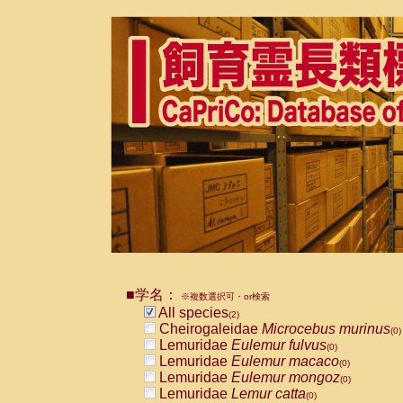
■学名：
※複数選択可・or検索
All species
(2)
Cheirogaleidae
Microcebus murinus
(0)
Lemuridae
Eulemur fulvus
(0)
Lemuridae
Eulemur macaco
(0)
Lemuridae
Eulemur mongoz
(0)
Lemuridae
Lemur catta
(0)