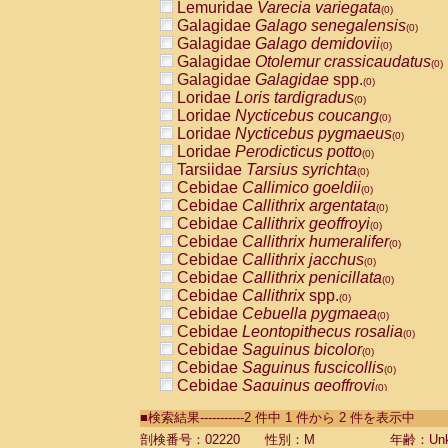
Lemuridae
Varecia variegata
(0)
Galagidae
Galago senegalensis
(0)
Galagidae
Galago demidovii
(0)
Galagidae
Otolemur crassicaudatus
(0)
Galagidae
Galagidae
spp.
(0)
Loridae
Loris tardigradus
(0)
Loridae
Nycticebus coucang
(0)
Loridae
Nycticebus pygmaeus
(0)
Loridae
Perodicticus potto
(0)
Tarsiidae
Tarsius syrichta
(0)
Cebidae
Callimico goeldii
(0)
Cebidae
Callithrix argentata
(0)
Cebidae
Callithrix geoffroyi
(0)
Cebidae
Callithrix humeralifer
(0)
Cebidae
Callithrix jacchus
(0)
Cebidae
Callithrix penicillata
(0)
Cebidae
Callithrix
spp.
(0)
Cebidae
Cebuella pygmaea
(0)
Cebidae
Leontopithecus rosalia
(0)
Cebidae
Saguinus bicolor
(0)
Cebidae
Saguinus fuscicollis
(0)
Cebidae
Saguinus geoffroyi
(0)
Cebidae
Saguinus imperator
(0)
■検索結果-----------2 件中 1 件から 2 件を表示中
Cebidae
Saguinus labiatus
(0)
Cebidae
Saguinus leucopus
剖検番号：02220
性別：M
年齢：Unk
(0)