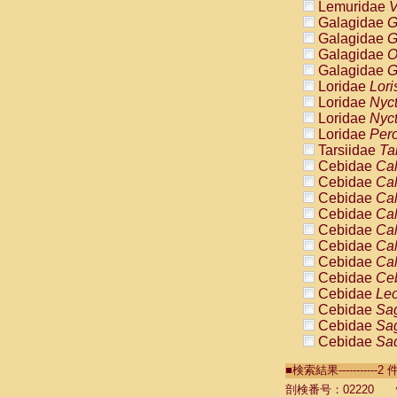
Lemuridae
V
Galagidae
G
Galagidae
G
Galagidae
O
Galagidae
G
Loridae
Lori
Loridae
Nyc
Loridae
Nyc
Loridae
Pero
Tarsiidae
Ta
Cebidae
Cal
Cebidae
Cal
Cebidae
Cal
Cebidae
Cal
Cebidae
Cal
Cebidae
Cal
Cebidae
Cal
Cebidae
Ce
Cebidae
Leo
Cebidae
Sag
Cebidae
Sag
Cebidae
Sag
Cebidae
Sag
■検索結果----------
Cebidae
Sag
Cebidae
Sa
剖検番号：02220