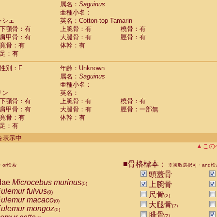
guinus midas
属名：
Saguinus
(0)
亜種小名：
guinus mystax
(0)
ンシェ
英名：Cotton-top Tamarin
uinus nigricollis
(1)
下顎骨：有
上腕骨：有
橈骨：有
guinus oedipus
(1)
肩甲骨：有
大腿骨：有
脛骨：有
uinus weddelli
(0)
寛骨：有
体幹：有
guinus
spp.
(0)
足：有
us trivirgatus
(0)
us albifrons
(0)
性別：F
年齢：Unknown
us apella
(0)
属名：
Saguinus
bus capucinus
亜種小名：
(0)
us nigrivittatus
リン
英名：
(0)
bus
spp.
下顎骨：有
上腕骨：有
橈骨：有
(0)
miri boliviensis
肩甲骨：有
大腿骨：有
脛骨：一部無
(0)
miri sciureus
寛骨：有
体幹：有
(0)
足：有
uatta caraya
(0)
uatta fusca
(0)
件を表示中
uatta seniculus
(0)
▲この
uatta
spp.
(0)
les belzebuth
(0)
■骨格標本：
or検索
※複数選択可・and検
les geoffroyi
(0)
頭蓋骨
les paniscus
(0)
dae
Microcebus murinus
上腕骨
(0)
les
spp.
(0)
ulemur fulvus
(0)
尺骨
othrix lagothricha
(2)
(0)
ulemur macaco
(0)
大腿骨
othrix lagothricha cana
(2)
(0)
ulemur mongoz
(0)
Cacajao calvus rubicundus
腓骨
(0)
(2)