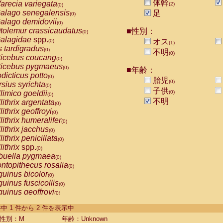
体幹
arecia variegata
(2)
(0)
alago senegalensis
足
(0)
alago demidovii
(0)
tolemur crassicaudatus
■性別：
(0)
alagidae
spp.
オス
(0)
(1)
s tardigradus
(0)
不明
(0)
ticebus coucang
(0)
ticebus pygmaeus
(0)
■年齢：
dicticus potto
(0)
胎児
(0)
rsius syrichta
(0)
子供
limico goeldii
(0)
(0)
不明
lithrix argentata
(0)
lithrix geoffroyi
(0)
lithrix humeralifer
(0)
lithrix jacchus
(0)
lithrix penicillata
(0)
lithrix
spp.
(0)
buella pygmaea
(0)
ntopithecus rosalia
(0)
uinus bicolor
(0)
uinus fuscicollis
(0)
uinus geoffroyi
(0)
uinus imperator
(0)
-2 件中 1 件から 2 件を表示中
uinus labiatus
(0)
guinus leucopus
性別：M
年齢：Unknown
(0)