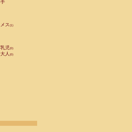
手
メス
(1)
乳児
(0)
大人
(0)