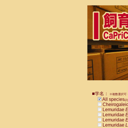
■学名：
※複数選択可・
All species
(2)
Cheirogalei
Lemuridae
E
Lemuridae
E
Lemuridae
E
Lemuridae
L