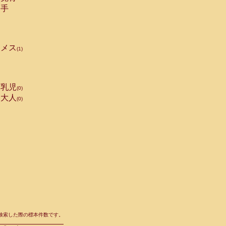
手
メス
(1)
乳児
(0)
大人
(0)
て検索した際の標本件数です。