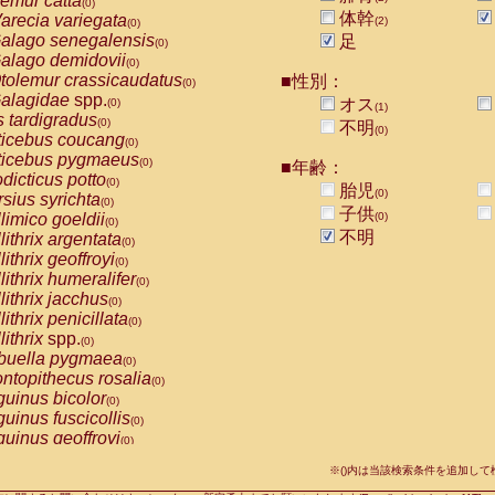
emur catta
(0)
Callicebus cupreus
(0)
体幹
arecia variegata
(2)
(0)
Callicebus donacophilus
(0)
alago senegalensis
足
(0)
Callicebus moloch
(0)
alago demidovii
(0)
Callicebus torquatus
(0)
tolemur crassicaudatus
■性別：
(0)
Callicebus
spp.
(0)
alagidae
spp.
オス
(0)
(1)
Chiropotes satanas
(0)
s tardigradus
(0)
不明
Pithecia monachus
(0)
(0)
ticebus coucang
(0)
Pithecia pithecia
(0)
ticebus pygmaeus
(0)
■年齢：
idae
Cercocebus agilis
(0)
dicticus potto
(0)
胎児
idae
Cercocebus galeritus chrysogaster
(0)
(0)
rsius syrichta
(0)
idae
Cercocebus torquatus atys
子供
(0)
limico goeldii
(0)
(0)
idae
Cercocebus torquatus lunulatus
(0)
不明
lithrix argentata
(0)
idae
Cercocebus torquatus torquatus
(0)
lithrix geoffroyi
(0)
idae
Cercocebus
hybrid
(0)
lithrix humeralifer
(0)
idae
Cercocebus
spp.
(0)
lithrix jacchus
(0)
idae
Lophocebus albigena
(0)
lithrix penicillata
(0)
idae
Papio anubis
(0)
lithrix
spp.
(0)
idae
Papio cynocephalus
(0)
buella pygmaea
(0)
idae
Papio hamadryas
(0)
ntopithecus rosalia
(0)
idae
Papio papio
(0)
uinus bicolor
(0)
idae
Papio
spp.
(0)
uinus fuscicollis
(0)
idae
Mandrillus leucophaeus
(0)
uinus geoffroyi
(0)
idae
Mandrillus sphinx
(0)
uinus imperator
(0)
idae
Theropithecus gelada
※()内は当該検索条件を追加し
(0)
uinus labiatus
(0)
idae
Macaca arctoides
(0)