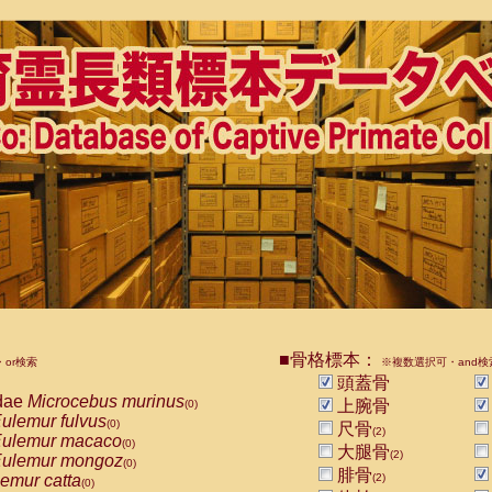
■骨格標本：
or検索
※複数選択可・and検
頭蓋骨
dae
Microcebus murinus
上腕骨
(0)
ulemur fulvus
(0)
尺骨
(2)
ulemur macaco
(0)
大腿骨
(2)
ulemur mongoz
(0)
腓骨
emur catta
(2)
(0)