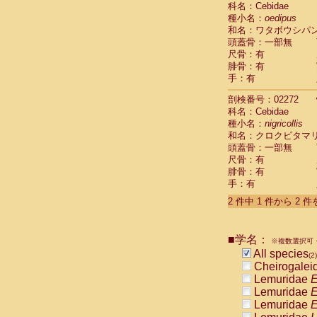
科名：Cebidae
Cebidae
Sa
種小名：
oedipus
Cebidae
Sa
和名：ワタボウシパ
Cebidae
Sag
頭蓋骨：一部無
Cebidae
Sa
尺骨：有
Cebidae
Sag
腓骨：有
Cebidae
Sa
手：有
Cebidae
Aot
Cebidae
Ceb
剖検番号：02272
Cebidae
Ceb
科名：Cebidae
Cebidae
Ce
種小名：
nigricollis
Cebidae
Ceb
和名：クロクビタマ
Cebidae
Ce
頭蓋骨：一部無
Cebidae
Sai
尺骨：有
腓骨：有
Cebidae
Sai
手：有
Atelidae
Alo
Atelidae
Alo
2 件中 1 件から 2 
Atelidae
Alo
Atelidae
Alo
Atelidae
Ate
■学名：
※複数選択可・
Atelidae
Ate
All species
(2)
Atelidae
Ate
Cheirogalei
Atelidae
Ate
Lemuridae
E
Atelidae
Lag
Lemuridae
E
Atelidae
Lag
Lemuridae
E
Pitheciidae