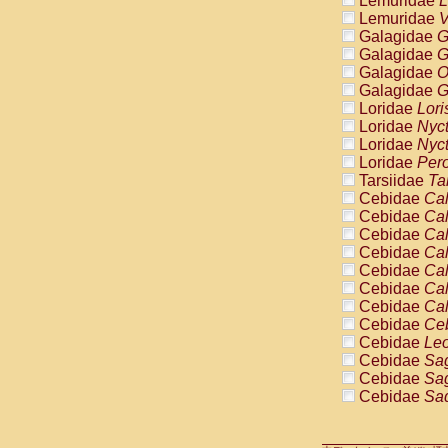
Lemuridae
L
Pitheciidae
Lemuridae
V
Pitheciidae
Galagidae
G
Pitheciidae
Galagidae
G
Pitheciidae
Galagidae
O
Pitheciidae
Galagidae
G
Pitheciidae
Loridae
Lori
Pitheciidae
Loridae
Nyc
Pitheciidae
Loridae
Nyc
Cercopithec
Loridae
Pero
Cercopithec
Tarsiidae
Ta
Cercopithec
Cebidae
Cal
Cercopithec
Cebidae
Cal
Cercopithec
Cebidae
Cal
Cercopithec
Cebidae
Cal
Cercopithec
Cebidae
Cal
Cercopithec
Cebidae
Cal
Cercopithec
Cebidae
Cal
Cercopithec
Cebidae
Ce
Cercopithec
Cebidae
Leo
Cercopithec
Cebidae
Sag
Cercopithec
Cebidae
Sag
Cercopithec
Cebidae
Sag
Cercopithec
Cebidae
Sag
Cercopithec
Cebidae
Sag
Cercopithec