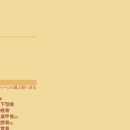
ページの最上部へ戻る
索
下顎骨
橈骨
肩甲骨
(2)
脛骨
(2)
寛骨