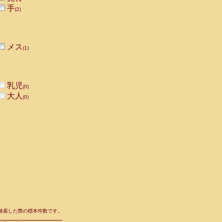
手
(2)
メス
(1)
乳児
(0)
大人
(0)
て検索した際の標本件数です。