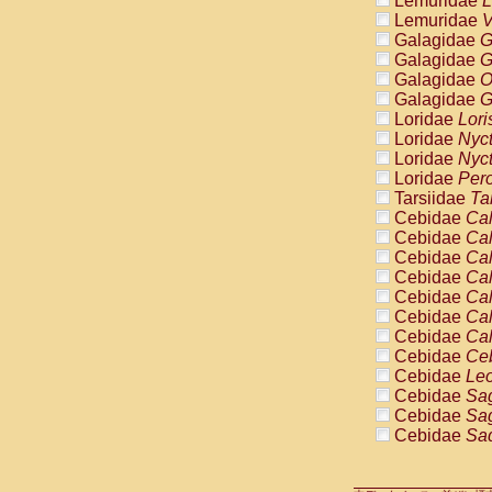
Lemuridae
L
Pitheciidae
Lemuridae
V
Pitheciidae
Galagidae
G
Pitheciidae
Galagidae
G
Pitheciidae
Galagidae
O
Pitheciidae
Galagidae
G
Pitheciidae
Loridae
Lori
Pitheciidae
Loridae
Nyc
Pitheciidae
Loridae
Nyc
Cercopithec
Loridae
Pero
Cercopithec
Tarsiidae
Ta
Cercopithec
Cebidae
Cal
Cercopithec
Cebidae
Cal
Cercopithec
Cebidae
Cal
Cercopithec
Cebidae
Cal
Cercopithec
Cebidae
Cal
Cercopithec
Cebidae
Cal
Cercopithec
Cebidae
Cal
Cercopithec
Cebidae
Ce
Cercopithec
Cebidae
Leo
Cercopithec
Cebidae
Sag
Cercopithec
Cebidae
Sag
Cercopithec
Cebidae
Sag
Cercopithec
Cebidae
Sag
Cercopithec
Cebidae
Sag
Cercopithec