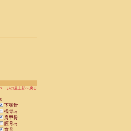
ページの最上部へ戻る
索
下顎骨
橈骨
(2)
肩甲骨
脛骨
(2)
寛骨