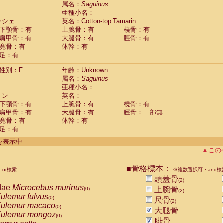
guinus midas
属名：
Saguinus
(0)
亜種小名：
guinus mystax
(0)
ンシェ
英名：Cotton-top Tamarin
uinus nigricollis
(1)
下顎骨：有
上腕骨：有
橈骨：有
guinus oedipus
(1)
肩甲骨：有
大腿骨：有
脛骨：有
uinus weddelli
(0)
寛骨：有
体幹：有
guinus
spp.
(0)
足：有
us trivirgatus
(0)
us albifrons
(0)
性別：F
年齢：Unknown
us apella
(0)
属名：
Saguinus
bus capucinus
亜種小名：
(0)
us nigrivittatus
リン
英名：
(0)
bus
spp.
下顎骨：有
上腕骨：有
橈骨：有
(0)
miri boliviensis
肩甲骨：有
大腿骨：有
脛骨：一部無
(0)
miri sciureus
寛骨：有
体幹：有
(0)
足：有
uatta caraya
(0)
uatta fusca
(0)
件を表示中
uatta seniculus
(0)
▲この
uatta
spp.
(0)
les belzebuth
(0)
■骨格標本：
or検索
※複数選択可・and検
les geoffroyi
(0)
頭蓋骨
(2)
les paniscus
(0)
dae
Microcebus murinus
上腕骨
(0)
(2)
les
spp.
(0)
ulemur fulvus
(0)
尺骨
othrix lagothricha
(2)
(0)
ulemur macaco
(0)
大腿骨
othrix lagothricha cana
(0)
ulemur mongoz
(0)
Cacajao calvus rubicundus
腓骨
(0)