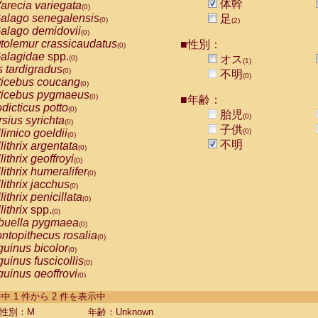
体幹
arecia variegata
(0)
alago senegalensis
足
(0)
(2)
alago demidovii
(0)
tolemur crassicaudatus
■性別：
(0)
alagidae
spp.
オス
(0)
(1)
s tardigradus
(0)
不明
(0)
ticebus coucang
(0)
ticebus pygmaeus
(0)
■年齢：
dicticus potto
(0)
胎児
(0)
rsius syrichta
(0)
子供
limico goeldii
(0)
(0)
不明
lithrix argentata
(0)
lithrix geoffroyi
(0)
lithrix humeralifer
(0)
lithrix jacchus
(0)
lithrix penicillata
(0)
lithrix
spp.
(0)
buella pygmaea
(0)
ntopithecus rosalia
(0)
uinus bicolor
(0)
uinus fuscicollis
(0)
uinus geoffroyi
(0)
uinus imperator
(0)
-2 件中 1 件から 2 件を表示中
uinus labiatus
(0)
guinus leucopus
性別：M
年齢：Unknown
(0)