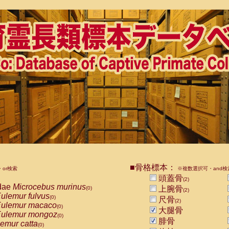
■骨格標本：
or検索
※複数選択可・and検
頭蓋骨
(2)
dae
Microcebus murinus
上腕骨
(0)
(2)
ulemur fulvus
(0)
尺骨
(2)
ulemur macaco
(0)
大腿骨
ulemur mongoz
(0)
腓骨
emur catta
(0)