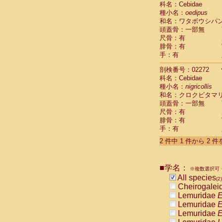
科名：Cebidae
Cebidae
Sa
種小名：
oedipus
Cebidae
Sa
和名：ワタボウシパ
Cebidae
Sag
頭蓋骨：一部無
Cebidae
Sa
尺骨：有
Cebidae
Sag
腓骨：有
Cebidae
Sa
手：有
Cebidae
Aot
Cebidae
Ceb
剖検番号：02272
Cebidae
Ceb
科名：Cebidae
Cebidae
Ce
種小名：
nigricollis
Cebidae
Ceb
和名：クロクビタマ
Cebidae
Ce
頭蓋骨：一部無
Cebidae
Sai
尺骨：有
腓骨：有
Cebidae
Sai
手：有
Atelidae
Alo
Atelidae
Alo
2 件中 1 件から 2 
Atelidae
Alo
Atelidae
Alo
Atelidae
Ate
■学名：
※複数選択可・
Atelidae
Ate
All species
(2)
Atelidae
Ate
Cheirogalei
Atelidae
Ate
Lemuridae
E
Atelidae
Lag
Lemuridae
E
Atelidae
Lag
Lemuridae
E
Pitheciidae