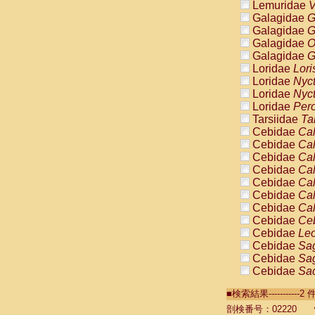
Lemuridae
V
Galagidae
G
Galagidae
G
Galagidae
O
Galagidae
G
Loridae
Lori
Loridae
Nyc
Loridae
Nyc
Loridae
Pero
Tarsiidae
Ta
Cebidae
Cal
Cebidae
Cal
Cebidae
Cal
Cebidae
Cal
Cebidae
Cal
Cebidae
Cal
Cebidae
Cal
Cebidae
Ce
Cebidae
Leo
Cebidae
Sag
Cebidae
Sag
Cebidae
Sag
Cebidae
Sag
■検索結果----------
Cebidae
Sag
Cebidae
Sa
剖検番号：02220