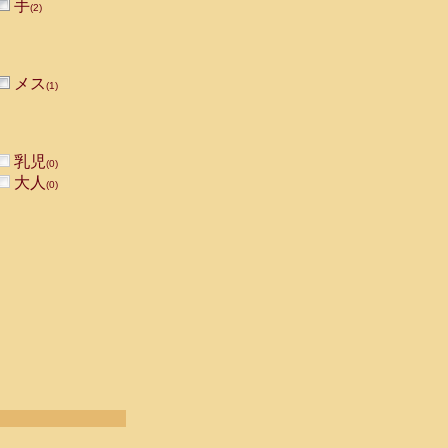
手
(2)
メス
(1)
乳児
(0)
大人
(0)