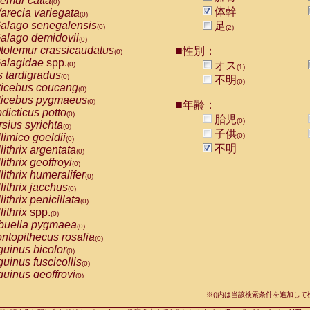
emur catta
(0)
Callicebus cupreus
(0)
体幹
arecia variegata
(0)
Callicebus donacophilus
(0)
alago senegalensis
足
(0)
(2)
Callicebus moloch
(0)
alago demidovii
(0)
Callicebus torquatus
(0)
tolemur crassicaudatus
■性別：
(0)
Callicebus
spp.
(0)
alagidae
spp.
オス
(0)
(1)
Chiropotes satanas
(0)
s tardigradus
(0)
不明
Pithecia monachus
(0)
(0)
ticebus coucang
(0)
Pithecia pithecia
(0)
ticebus pygmaeus
(0)
■年齢：
idae
Cercocebus agilis
(0)
dicticus potto
(0)
胎児
idae
Cercocebus galeritus chrysogaster
(0)
(0)
rsius syrichta
(0)
idae
Cercocebus torquatus atys
子供
(0)
limico goeldii
(0)
(0)
idae
Cercocebus torquatus lunulatus
(0)
不明
lithrix argentata
(0)
idae
Cercocebus torquatus torquatus
(0)
lithrix geoffroyi
(0)
idae
Cercocebus
hybrid
(0)
lithrix humeralifer
(0)
idae
Cercocebus
spp.
(0)
lithrix jacchus
(0)
idae
Lophocebus albigena
(0)
lithrix penicillata
(0)
idae
Papio anubis
(0)
lithrix
spp.
(0)
idae
Papio cynocephalus
(0)
buella pygmaea
(0)
idae
Papio hamadryas
(0)
ntopithecus rosalia
(0)
idae
Papio papio
(0)
uinus bicolor
(0)
idae
Papio
spp.
(0)
uinus fuscicollis
(0)
idae
Mandrillus leucophaeus
(0)
uinus geoffroyi
(0)
idae
Mandrillus sphinx
(0)
uinus imperator
(0)
idae
Theropithecus gelada
※()内は当該検索条件を追加し
(0)
uinus labiatus
(0)
idae
Macaca arctoides
(0)