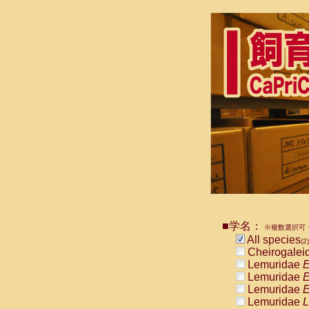
■学名：
※複数選択可・
All species
(2)
Cheirogalei
Lemuridae
E
Lemuridae
E
Lemuridae
E
Lemuridae
L