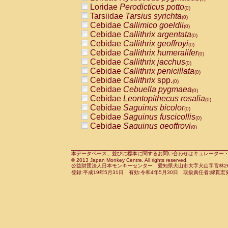
Pitheciidae
Callicebus cupreus
Loridae
Perodicticus potto
(0)
(0)
Pitheciidae
Callicebus donacophilus
Tarsiidae
Tarsius syrichta
(0
(0)
Pitheciidae
Callicebus moloch
Cebidae
Callimico goeldii
(0)
(0)
Pitheciidae
Callicebus torquatus
Cebidae
Callithrix argentata
(0)
(0)
Pitheciidae
Callicebus
spp.
Cebidae
Callithrix geoffroyi
(0)
(0)
Pitheciidae
Chiropotes satanas
Cebidae
Callithrix humeralifer
(0)
(0)
Pitheciidae
Pithecia monachus
Cebidae
Callithrix jacchus
(0)
(0)
Pitheciidae
Pithecia pithecia
Cebidae
Callithrix penicillata
(0)
(0)
Cercopithecidae
Cercocebus agilis
Cebidae
Callithrix
spp.
(0)
(0)
Cercopithecidae
Cercocebus galeritus
Cebidae
Cebuella pygmaea
(0)
Cercopithecidae
Cercocebus torquatu
Cebidae
Leontopithecus rosalia
(0)
Cercopithecidae
Cercocebus torquatus
Cebidae
Saguinus bicolor
(0)
Cercopithecidae
Cercocebus torquatu
Cebidae
Saguinus fuscicollis
(0)
Cercopithecidae
Cercocebus
hybrid
Cebidae
Saguinus geoffroyi
(0)
(0)
Cercopithecidae
Cercocebus
spp.
Cebidae
Saguinus imperator
(0)
(0)
Cercopithecidae
Lophocebus albigen
Cebidae
Saguinus labiatus
(0)
Cercopithecidae
Papio anubis
Cebidae
Saguinus leucopus
本データベース、並びに標本に関するお問い合わせはキュレーター・新宅勇太までお願い
(0)
(0)
© 2013 Japan Monkey Centre. All rights reserved.
Cercopithecidae
Papio cynocephalus
Cebidae
Saguinus midas
(
(0)
公益財団法人日本モンキーセンター 愛知県犬山市大字犬山字官林26番
Cercopithecidae
Papio hamadryas
Cebidae
Saguinus mystax
(0)
登録:平成19年5月31日 有効:令和4年5月30日 取扱責任者:綿貫宏
(0)
Cercopithecidae
Papio papio
Cebidae
Saguinus nigricollis
(0)
(1)
Cercopithecidae
Papio
spp.
Cebidae
Saguinus oedipus
(0)
(1)
Cercopithecidae
Mandrillus leucopha
Cebidae
Saguinus weddelli
(0)
Cercopithecidae
Mandrillus sphinx
Cebidae
Saguinus
spp.
(0)
(0)
Cercopithecidae
Theropithecus gelad
Cebidae
Aotus trivirgatus
(0)
Cercopithecidae
Macaca arctoides
Cebidae
Cebus albifrons
(0)
(0)