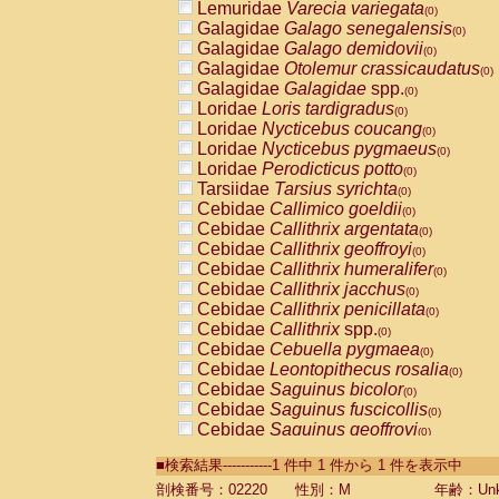
Lemuridae
Varecia variegata
(0)
Galagidae
Galago senegalensis
(0)
Galagidae
Galago demidovii
(0)
Galagidae
Otolemur crassicaudatus
(0)
Galagidae
Galagidae
spp.
(0)
Loridae
Loris tardigradus
(0)
Loridae
Nycticebus coucang
(0)
Loridae
Nycticebus pygmaeus
(0)
Loridae
Perodicticus potto
(0)
Tarsiidae
Tarsius syrichta
(0)
Cebidae
Callimico goeldii
(0)
Cebidae
Callithrix argentata
(0)
Cebidae
Callithrix geoffroyi
(0)
Cebidae
Callithrix humeralifer
(0)
Cebidae
Callithrix jacchus
(0)
Cebidae
Callithrix penicillata
(0)
Cebidae
Callithrix
spp.
(0)
Cebidae
Cebuella pygmaea
(0)
Cebidae
Leontopithecus rosalia
(0)
Cebidae
Saguinus bicolor
(0)
Cebidae
Saguinus fuscicollis
(0)
Cebidae
Saguinus geoffroyi
(0)
Cebidae
Saguinus imperator
(0)
■検索結果-----------1 件中 1 件から 1 件を表示中
Cebidae
Saguinus labiatus
(0)
Cebidae
Saguinus leucopus
剖検番号：02220
性別：M
年齢：Unk
(0)