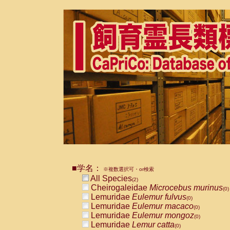
■学名：
※複数選択可・or検索
All Species
(2)
Cheirogaleidae
Microcebus murinus
(0)
Lemuridae
Eulemur fulvus
(0)
Lemuridae
Eulemur macaco
(0)
Lemuridae
Eulemur mongoz
(0)
Lemuridae
Lemur catta
(0)