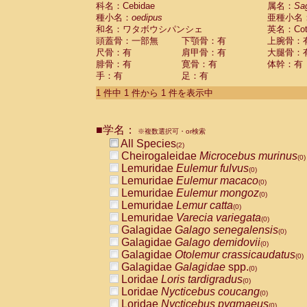
科名：Cebidae
Cebidae
Saguinus midas
属名：
Sa
(0)
種小名：
oedipus
亜種小名
Cebidae
Saguinus mystax
(0)
和名：ワタボウシパンシェ
英名：Cotto
Cebidae
Saguinus nigricollis
(1)
頭蓋骨：一部無
下顎骨：有
上腕骨：
Cebidae
Saguinus oedipus
(1)
尺骨：有
肩甲骨：有
大腿骨：
Cebidae
Saguinus weddelli
(0)
腓骨：有
寛骨：有
体幹：有
Cebidae
Saguinus
spp.
(0)
手：有
足：有
Cebidae
Aotus trivirgatus
(0)
Cebidae
Cebus albifrons
1 件中 1 件から 1 件を表示中
(0)
Cebidae
Cebus apella
(0)
Cebidae
Cebus capucinus
(0)
■学名：
Cebidae
Cebus nigrivittatus
※複数選択可・or検索
(0)
Cebidae
Cebus
spp.
All Species
(0)
(2)
Cebidae
Saimiri boliviensis
Cheirogaleidae
Microcebus murinus
(0)
(0)
Cebidae
Saimiri sciureus
Lemuridae
Eulemur fulvus
(0)
(0)
Atelidae
Alouatta caraya
Lemuridae
Eulemur macaco
(0)
(0)
Atelidae
Alouatta fusca
Lemuridae
Eulemur mongoz
(0)
(0)
Atelidae
Alouatta seniculus
Lemuridae
Lemur catta
(0)
(0)
Atelidae
Alouatta
spp.
Lemuridae
Varecia variegata
(0)
(0)
Atelidae
Ateles belzebuth
Galagidae
Galago senegalensis
(0)
(0)
Atelidae
Ateles geoffroyi
Galagidae
Galago demidovii
(0)
(0)
Atelidae
Ateles paniscus
Galagidae
Otolemur crassicaudatus
(0)
(0)
Atelidae
Ateles
spp.
Galagidae
Galagidae
spp.
(0)
(0)
Atelidae
Lagothrix lagothricha
Loridae
Loris tardigradus
(0)
(0)
Atelidae
Lagothrix lagothricha cana
Loridae
Nycticebus coucang
(0)
(0)
Pitheciidae
Cacajao calvus rubicundu
Loridae
Nycticebus pygmaeus
(0)