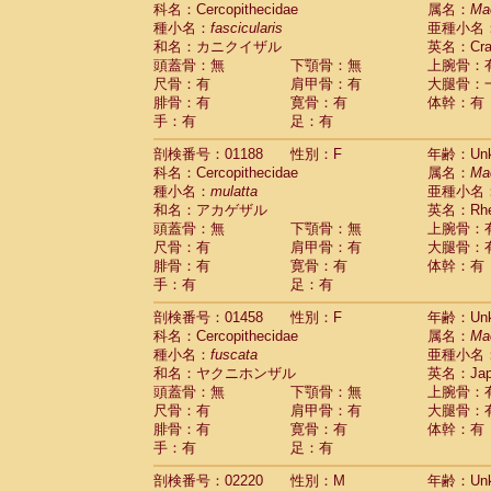
科名：Cercopithecidae
Cebidae
Saguinus midas
属名：
Ma
(0)
種小名：
fascicularis
亜種小名
Cebidae
Saguinus mystax
(0)
和名：カニクイザル
英名：Crab
Cebidae
Saguinus nigricollis
(1)
頭蓋骨：無
下顎骨：無
上腕骨：
Cebidae
Saguinus oedipus
(1)
尺骨：有
肩甲骨：有
大腿骨：
Cebidae
Saguinus weddelli
(0)
腓骨：有
寛骨：有
体幹：有
Cebidae
Saguinus
spp.
(0)
手：有
足：有
Cebidae
Aotus trivirgatus
(0)
Cebidae
Cebus albifrons
(0)
剖検番号：01188
性別：F
年齢：Unk
Cebidae
Cebus apella
科名：Cercopithecidae
(0)
属名：
Ma
Cebidae
Cebus capucinus
種小名：
mulatta
亜種小名
(0)
Cebidae
Cebus nigrivittatus
和名：アカゲザル
英名：Rhes
(0)
Cebidae
Cebus
spp.
頭蓋骨：無
下顎骨：無
上腕骨：
(0)
Cebidae
Saimiri boliviensis
尺骨：有
肩甲骨：有
大腿骨：
(0)
腓骨：有
Cebidae
Saimiri sciureus
寛骨：有
体幹：有
(0)
手：有
足：有
Atelidae
Alouatta caraya
(0)
Atelidae
Alouatta fusca
(0)
剖検番号：01458
性別：F
年齢：Unk
Atelidae
Alouatta seniculus
(0)
科名：Cercopithecidae
属名：
Ma
Atelidae
Alouatta
spp.
(0)
種小名：
fuscata
亜種小名
Atelidae
Ateles belzebuth
(0)
和名：ヤクニホンザル
英名：Japa
Atelidae
Ateles geoffroyi
(0)
頭蓋骨：無
下顎骨：無
上腕骨：
Atelidae
Ateles paniscus
(0)
尺骨：有
肩甲骨：有
大腿骨：
Atelidae
Ateles
spp.
腓骨：有
寛骨：有
(0)
体幹：有
Atelidae
Lagothrix lagothricha
手：有
足：有
(0)
Atelidae
Lagothrix lagothricha cana
(0)
剖検番号：02220
性別：M
年齢：Unk
Pitheciidae
Cacajao calvus rubicundu