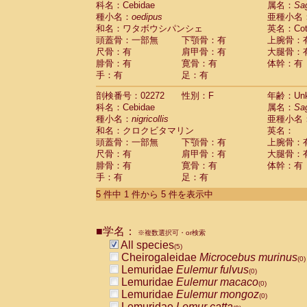
科名：Cebidae
属名：
Sa
Pitheciidae
Callicebus cupreus
(0)
種小名：
oedipus
亜種小名
Pitheciidae
Callicebus donacophilus
(0
和名：ワタボウシパンシェ
英名：Cotto
Pitheciidae
Callicebus moloch
(0)
頭蓋骨：一部無
下顎骨：有
上腕骨：
Pitheciidae
Callicebus torquatus
(0)
尺骨：有
肩甲骨：有
大腿骨：
Pitheciidae
Callicebus
spp.
(0)
腓骨：有
寛骨：有
体幹：有
Pitheciidae
Chiropotes satanas
(0)
手：有
足：有
Pitheciidae
Pithecia monachus
(0)
Pitheciidae
Pithecia pithecia
剖検番号：02272
性別：F
年齢：Unk
(0)
Cercopithecidae
Cercocebus agilis
科名：Cebidae
属名：
Sa
(0)
Cercopithecidae
Cercocebus galeritus
種小名：
nigricollis
亜種小名
和名：クロクビタマリン
Cercopithecidae
Cercocebus torquatu
英名：
頭蓋骨：一部無
下顎骨：有
上腕骨：
Cercopithecidae
Cercocebus torquatus
尺骨：有
肩甲骨：有
大腿骨：
Cercopithecidae
Cercocebus torquatu
腓骨：有
寛骨：有
体幹：有
Cercopithecidae
Cercocebus
hybrid
(0)
手：有
足：有
Cercopithecidae
Cercocebus
spp.
(0)
Cercopithecidae
Lophocebus albigen
5 件中 1 件から 5 件を表示中
Cercopithecidae
Papio anubis
(0)
Cercopithecidae
Papio cynocephalus
(
Cercopithecidae
Papio hamadryas
■学名：
(0)
※複数選択可・or検索
Cercopithecidae
Papio papio
All species
(0)
(5)
Cercopithecidae
Papio
spp.
Cheirogaleidae
Microcebus murinus
(0)
(0)
Cercopithecidae
Mandrillus leucopha
Lemuridae
Eulemur fulvus
(0)
Cercopithecidae
Mandrillus sphinx
Lemuridae
Eulemur macaco
(0)
(0)
Cercopithecidae
Theropithecus gelad
Lemuridae
Eulemur mongoz
(0)
Cercopithecidae
Macaca arctoides
Lemuridae
Lemur catta
(0)