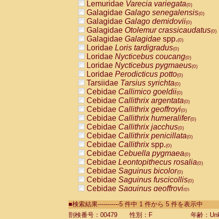
Lemuridae
Varecia variegata
(0)
Galagidae
Galago senegalensis
(0)
Galagidae
Galago demidovii
(0)
Galagidae
Otolemur crassicaudatus
(0)
Galagidae
Galagidae
spp.
(0)
Loridae
Loris tardigradus
(0)
Loridae
Nycticebus coucang
(0)
Loridae
Nycticebus pygmaeus
(0)
Loridae
Perodicticus potto
(0)
Tarsiidae
Tarsius syrichta
(0)
Cebidae
Callimico goeldii
(0)
Cebidae
Callithrix argentata
(0)
Cebidae
Callithrix geoffroyi
(0)
Cebidae
Callithrix humeralifer
(0)
Cebidae
Callithrix jacchus
(0)
Cebidae
Callithrix penicillata
(0)
Cebidae
Callithrix
spp.
(0)
Cebidae
Cebuella pygmaea
(0)
Cebidae
Leontopithecus rosalia
(0)
Cebidae
Saguinus bicolor
(0)
Cebidae
Saguinus fuscicollis
(0)
Cebidae
Saguinus geoffroyi
(0)
Cebidae
Saguinus imperator
(0)
■検索結果-----------5 件中 1 件から 5 件を表示中
Cebidae
Saguinus labiatus
(0)
Cebidae
Saguinus leucopus
剖検番号：00479
性別：F
年齢：Unk
(0)