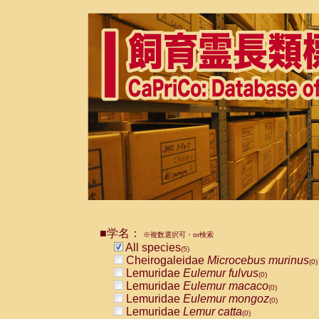
■学名：
※複数選択可・or検索
All species
(5)
Cheirogaleidae
Microcebus murinus
(0)
Lemuridae
Eulemur fulvus
(0)
Lemuridae
Eulemur macaco
(0)
Lemuridae
Eulemur mongoz
(0)
Lemuridae
Lemur catta
(0)