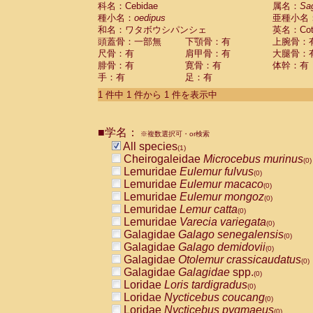
科名：Cebidae
Cebidae
Saguinus midas
属名：
Sa
(0)
種小名：
oedipus
亜種小名
Cebidae
Saguinus mystax
(0)
和名：ワタボウシパンシェ
英名：Cotto
Cebidae
Saguinus nigricollis
(0)
頭蓋骨：一部無
下顎骨：有
上腕骨：
Cebidae
Saguinus oedipus
(1)
尺骨：有
肩甲骨：有
大腿骨：
Cebidae
Saguinus weddelli
(0)
腓骨：有
寛骨：有
体幹：有
Cebidae
Saguinus
spp.
(0)
手：有
足：有
Cebidae
Aotus trivirgatus
(0)
Cebidae
Cebus albifrons
1 件中 1 件から 1 件を表示中
(0)
Cebidae
Cebus apella
(0)
Cebidae
Cebus capucinus
(0)
■学名：
Cebidae
Cebus nigrivittatus
※複数選択可・or検索
(0)
Cebidae
Cebus
spp.
All species
(0)
(1)
Cebidae
Saimiri boliviensis
Cheirogaleidae
Microcebus murinus
(0)
(0)
Cebidae
Saimiri sciureus
Lemuridae
Eulemur fulvus
(0)
(0)
Atelidae
Alouatta caraya
Lemuridae
Eulemur macaco
(0)
(0)
Atelidae
Alouatta fusca
Lemuridae
Eulemur mongoz
(0)
(0)
Atelidae
Alouatta seniculus
Lemuridae
Lemur catta
(0)
(0)
Atelidae
Alouatta
spp.
Lemuridae
Varecia variegata
(0)
(0)
Atelidae
Ateles belzebuth
Galagidae
Galago senegalensis
(0)
(0)
Atelidae
Ateles geoffroyi
Galagidae
Galago demidovii
(0)
(0)
Atelidae
Ateles paniscus
Galagidae
Otolemur crassicaudatus
(0)
(0)
Atelidae
Ateles
spp.
Galagidae
Galagidae
spp.
(0)
(0)
Atelidae
Lagothrix lagothricha
Loridae
Loris tardigradus
(0)
(0)
Atelidae
Lagothrix lagothricha cana
Loridae
Nycticebus coucang
(0)
(0)
Pitheciidae
Cacajao calvus rubicundu
Loridae
Nycticebus pygmaeus
(0)