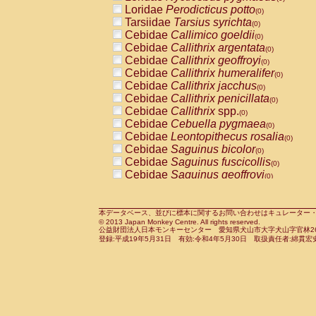
Pitheciidae
Callicebus cupreus
Loridae
Perodicticus potto
(0)
(0)
Pitheciidae
Callicebus donacophilus
Tarsiidae
Tarsius syrichta
(0
(0)
Pitheciidae
Callicebus moloch
Cebidae
Callimico goeldii
(0)
(0)
Pitheciidae
Callicebus torquatus
Cebidae
Callithrix argentata
(0)
(0)
Pitheciidae
Callicebus
spp.
Cebidae
Callithrix geoffroyi
(0)
(0)
Pitheciidae
Chiropotes satanas
Cebidae
Callithrix humeralifer
(0)
(0)
Pitheciidae
Pithecia monachus
Cebidae
Callithrix jacchus
(0)
(0)
Pitheciidae
Pithecia pithecia
Cebidae
Callithrix penicillata
(0)
(0)
Cercopithecidae
Cercocebus agilis
Cebidae
Callithrix
spp.
(0)
(0)
Cercopithecidae
Cercocebus galeritus
Cebidae
Cebuella pygmaea
(0)
Cercopithecidae
Cercocebus torquatu
Cebidae
Leontopithecus rosalia
(0)
Cercopithecidae
Cercocebus torquatus
Cebidae
Saguinus bicolor
(0)
Cercopithecidae
Cercocebus torquatu
Cebidae
Saguinus fuscicollis
(0)
Cercopithecidae
Cercocebus
hybrid
Cebidae
Saguinus geoffroyi
(0)
(0)
Cercopithecidae
Cercocebus
spp.
Cebidae
Saguinus imperator
(0)
(0)
Cercopithecidae
Lophocebus albigen
Cebidae
Saguinus labiatus
(0)
Cercopithecidae
Papio anubis
Cebidae
Saguinus leucopus
本データベース、並びに標本に関するお問い合わせはキュレーター・新宅勇太までお願い
(0)
(0)
© 2013 Japan Monkey Centre. All rights reserved.
Cercopithecidae
Papio cynocephalus
Cebidae
Saguinus midas
(
(0)
公益財団法人日本モンキーセンター 愛知県犬山市大字犬山字官林26番
Cercopithecidae
Papio hamadryas
Cebidae
Saguinus mystax
(0)
登録:平成19年5月31日 有効:令和4年5月30日 取扱責任者:綿貫宏
(0)
Cercopithecidae
Papio papio
Cebidae
Saguinus nigricollis
(0)
(0)
Cercopithecidae
Papio
spp.
Cebidae
Saguinus oedipus
(0)
(1)
Cercopithecidae
Mandrillus leucopha
Cebidae
Saguinus weddelli
(0)
Cercopithecidae
Mandrillus sphinx
Cebidae
Saguinus
spp.
(0)
(0)
Cercopithecidae
Theropithecus gelad
Cebidae
Aotus trivirgatus
(0)
Cercopithecidae
Macaca arctoides
Cebidae
Cebus albifrons
(0)
(0)