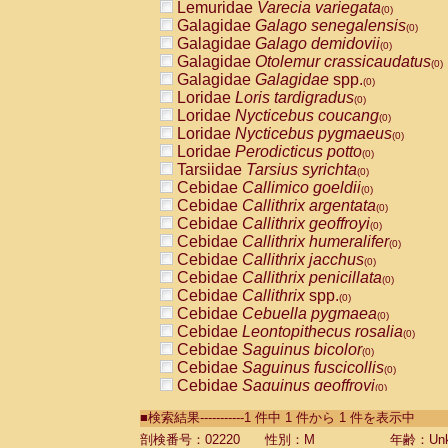
Lemuridae
Varecia variegata
(0)
Galagidae
Galago senegalensis
(0)
Galagidae
Galago demidovii
(0)
Galagidae
Otolemur crassicaudatus
(0)
Galagidae
Galagidae
spp.
(0)
Loridae
Loris tardigradus
(0)
Loridae
Nycticebus coucang
(0)
Loridae
Nycticebus pygmaeus
(0)
Loridae
Perodicticus potto
(0)
Tarsiidae
Tarsius syrichta
(0)
Cebidae
Callimico goeldii
(0)
Cebidae
Callithrix argentata
(0)
Cebidae
Callithrix geoffroyi
(0)
Cebidae
Callithrix humeralifer
(0)
Cebidae
Callithrix jacchus
(0)
Cebidae
Callithrix penicillata
(0)
Cebidae
Callithrix
spp.
(0)
Cebidae
Cebuella pygmaea
(0)
Cebidae
Leontopithecus rosalia
(0)
Cebidae
Saguinus bicolor
(0)
Cebidae
Saguinus fuscicollis
(0)
Cebidae
Saguinus geoffroyi
(0)
Cebidae
Saguinus imperator
(0)
■検索結果-----------1 件中 1 件から 1 件を表示中
Cebidae
Saguinus labiatus
(0)
Cebidae
Saguinus leucopus
剖検番号：02220
性別：M
年齢：Unk
(0)