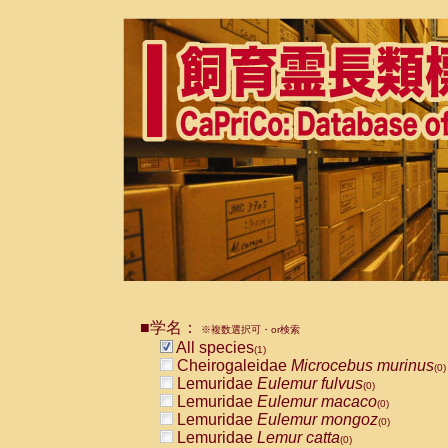
■学名：
※複数選択可・or検索
All species
(1)
Cheirogaleidae
Microcebus murinus
(0)
Lemuridae
Eulemur fulvus
(0)
Lemuridae
Eulemur macaco
(0)
Lemuridae
Eulemur mongoz
(0)
Lemuridae
Lemur catta
(0)