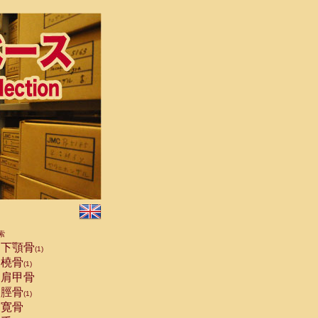
索
下顎骨
(1)
橈骨
(1)
肩甲骨
脛骨
(1)
寛骨