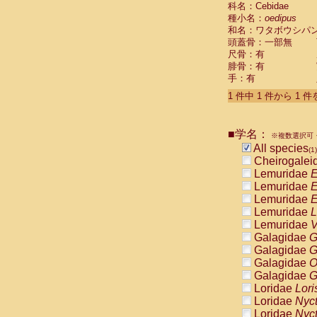
科名：Cebidae
Cebidae
Sa
種小名：
oedipus
Cebidae
Sa
和名：ワタボウシパ
Cebidae
Sag
頭蓋骨：一部無
Cebidae
Sa
尺骨：有
Cebidae
Sag
腓骨：有
Cebidae
Sa
手：有
Cebidae
Aot
Cebidae
Ceb
1 件中 1 件から 1 
Cebidae
Ceb
Cebidae
Ce
■学名：
Cebidae
Ceb
※複数選択可・
Cebidae
Ce
All species
(1)
Cebidae
Sai
Cheirogalei
Cebidae
Sai
Lemuridae
E
Atelidae
Alo
Lemuridae
E
Atelidae
Alo
Lemuridae
E
Atelidae
Alo
Lemuridae
L
Atelidae
Alo
Lemuridae
V
Atelidae
Ate
Galagidae
G
Atelidae
Ate
Galagidae
G
Atelidae
Ate
Galagidae
O
Atelidae
Ate
Galagidae
G
Atelidae
Lag
Loridae
Lori
Atelidae
Lag
Loridae
Nyc
Pitheciidae
Loridae
Nyc