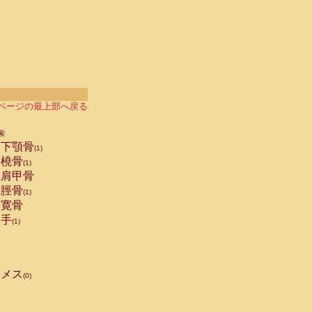
ページの最上部へ戻る
索
下顎骨
(1)
橈骨
(1)
肩甲骨
脛骨
(1)
寛骨
手
(1)
メス
(0)