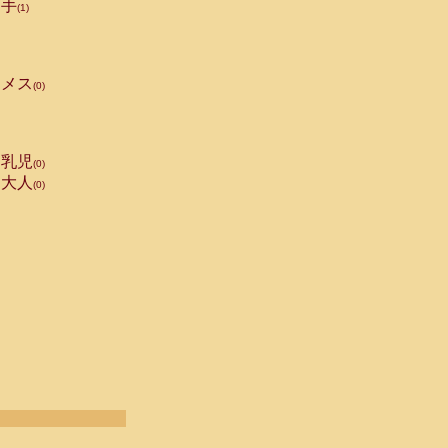
手
(1)
メス
(0)
乳児
(0)
大人
(0)