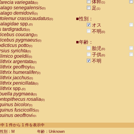
体幹
arecia variegata
(1)
(0)
alago senegalensis
足
(0)
(1)
alago demidovii
(0)
tolemur crassicaudatus
■性別：
(0)
alagidae
spp.
オス
(0)
s tardigradus
(0)
不明
(0)
ticebus coucang
(0)
ticebus pygmaeus
(0)
■年齢：
dicticus potto
(0)
胎児
(0)
rsius syrichta
(0)
子供
limico goeldii
(0)
(0)
不明
lithrix argentata
(0)
lithrix geoffroyi
(0)
lithrix humeralifer
(0)
lithrix jacchus
(0)
lithrix penicillata
(0)
lithrix
spp.
(0)
buella pygmaea
(0)
ntopithecus rosalia
(0)
uinus bicolor
(0)
uinus fuscicollis
(0)
uinus geoffroyi
(0)
uinus imperator
(0)
-1 件中 1 件から 1 件を表示中
uinus labiatus
(0)
guinus leucopus
性別：M
年齢：Unknown
(0)