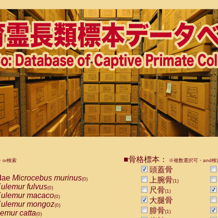
■骨格標本：
or検索
※複数選択可・and検
頭蓋骨
dae
Microcebus murinus
上腕骨
(0)
(1)
ulemur fulvus
(0)
尺骨
(1)
ulemur macaco
(0)
大腿骨
ulemur mongoz
(0)
腓骨
emur catta
(1)
(0)