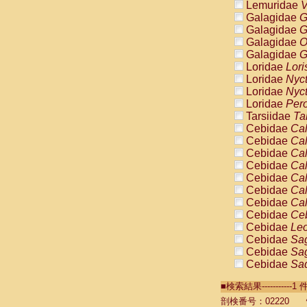
Lemuridae
V
Galagidae
G
Galagidae
G
Galagidae
O
Galagidae
G
Loridae
Lori
Loridae
Nyc
Loridae
Nyc
Loridae
Pero
Tarsiidae
Ta
Cebidae
Cal
Cebidae
Cal
Cebidae
Cal
Cebidae
Cal
Cebidae
Cal
Cebidae
Cal
Cebidae
Cal
Cebidae
Ce
Cebidae
Leo
Cebidae
Sag
Cebidae
Sag
Cebidae
Sag
Cebidae
Sag
■検索結果----------
Cebidae
Sag
Cebidae
Sa
剖検番号：02220