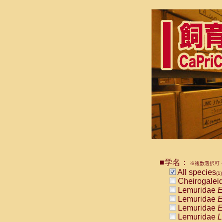
■学名：
※複数選択可・
All species
(1)
Cheirogalei
Lemuridae
E
Lemuridae
E
Lemuridae
E
Lemuridae
L