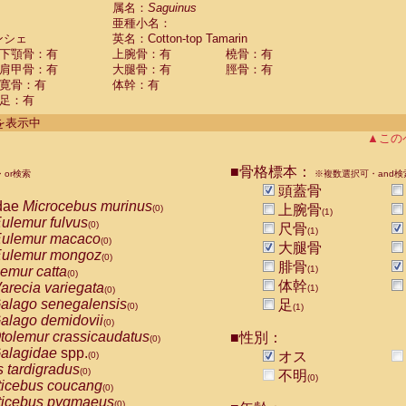
guinus midas
属名：
Saguinus
(0)
亜種小名：
guinus mystax
(0)
ンシェ
英名：Cotton-top Tamarin
uinus nigricollis
(0)
下顎骨：有
上腕骨：有
橈骨：有
guinus oedipus
(1)
肩甲骨：有
大腿骨：有
脛骨：有
uinus weddelli
(0)
寛骨：有
体幹：有
guinus
spp.
(0)
足：有
us trivirgatus
(0)
us albifrons
件を表示中
(0)
us apella
▲この
(0)
bus capucinus
(0)
us nigrivittatus
■骨格標本：
or検索
(0)
※複数選択可・and検
bus
spp.
頭蓋骨
(0)
miri boliviensis
dae
Microcebus murinus
(0)
上腕骨
(0)
(1)
miri sciureus
ulemur fulvus
(0)
(0)
尺骨
(1)
uatta caraya
ulemur macaco
(0)
(0)
大腿骨
uatta fusca
ulemur mongoz
(0)
(0)
腓骨
uatta seniculus
emur catta
(1)
(0)
(0)
uatta
spp.
体幹
arecia variegata
(0)
(1)
(0)
les belzebuth
alago senegalensis
足
(0)
(0)
(1)
les geoffroyi
alago demidovii
(0)
(0)
les paniscus
tolemur crassicaudatus
■性別：
(0)
(0)
les
spp.
alagidae
spp.
(0)
オス
(0)
othrix lagothricha
s tardigradus
(0)
(0)
不明
(0)
othrix lagothricha cana
ticebus coucang
(0)
(0)
Cacajao calvus rubicundus
ticebus pygmaeus
(0)
(0)