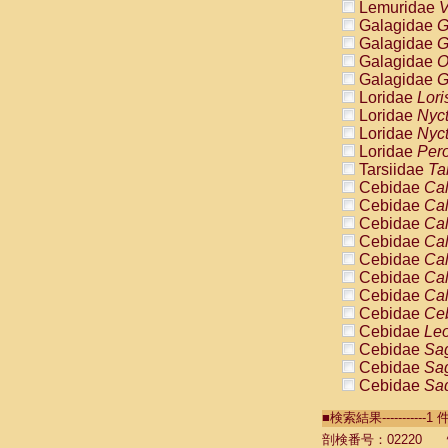
Lemuridae
V
Galagidae
G
Galagidae
G
Galagidae
O
Galagidae
G
Loridae
Lori
Loridae
Nyc
Loridae
Nyc
Loridae
Pero
Tarsiidae
Ta
Cebidae
Cal
Cebidae
Cal
Cebidae
Cal
Cebidae
Cal
Cebidae
Cal
Cebidae
Cal
Cebidae
Cal
Cebidae
Ce
Cebidae
Leo
Cebidae
Sag
Cebidae
Sag
Cebidae
Sag
Cebidae
Sag
■検索結果----------
Cebidae
Sag
Cebidae
Sa
剖検番号：02220