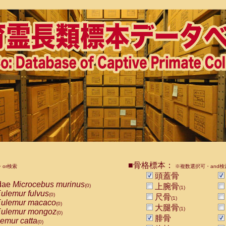
■骨格標本：
or検索
※複数選択可・and検
頭蓋骨
dae
Microcebus murinus
上腕骨
(0)
(1)
ulemur fulvus
(0)
尺骨
(1)
ulemur macaco
(0)
大腿骨
(1)
ulemur mongoz
(0)
腓骨
emur catta
(0)