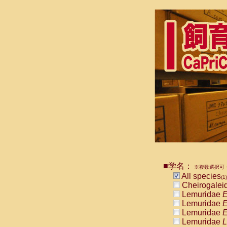
■学名：
※複数選択可・
All species
(1)
Cheirogalei
Lemuridae
E
Lemuridae
E
Lemuridae
E
Lemuridae
L