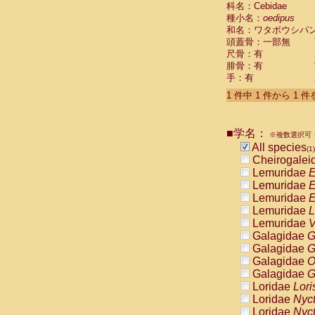
科名：Cebidae
Cebidae
Sa
種小名：
oedipus
Cebidae
Sa
和名：ワタボウシパ
Cebidae
Sag
頭蓋骨：一部無
Cebidae
Sa
尺骨：有
Cebidae
Sag
腓骨：有
Cebidae
Sa
手：有
Cebidae
Aot
Cebidae
Ceb
1 件中 1 件から 1 
Cebidae
Ceb
Cebidae
Ce
■学名：
Cebidae
Ceb
※複数選択可・
Cebidae
Ce
All species
(1)
Cebidae
Sai
Cheirogalei
Cebidae
Sai
Lemuridae
E
Atelidae
Alo
Lemuridae
E
Atelidae
Alo
Lemuridae
E
Atelidae
Alo
Lemuridae
L
Atelidae
Alo
Lemuridae
V
Atelidae
Ate
Galagidae
G
Atelidae
Ate
Galagidae
G
Atelidae
Ate
Galagidae
O
Atelidae
Ate
Galagidae
G
Atelidae
Lag
Loridae
Lori
Atelidae
Lag
Loridae
Nyc
Pitheciidae
Loridae
Nyc