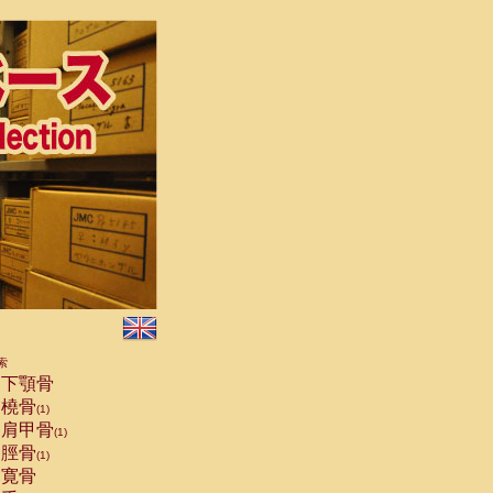
索
下顎骨
橈骨
(1)
肩甲骨
(1)
脛骨
(1)
寛骨