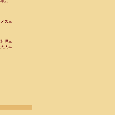
手
(1)
メス
(0)
乳児
(0)
大人
(0)