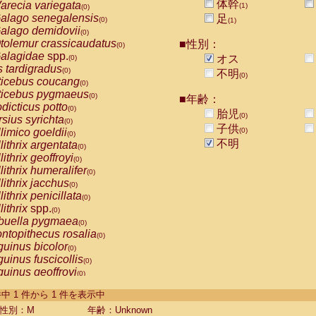
体幹
arecia variegata
(1)
(0)
alago senegalensis
足
(0)
(1)
alago demidovii
(0)
tolemur crassicaudatus
■性別：
(0)
alagidae
spp.
オス
(0)
s tardigradus
(0)
不明
(0)
ticebus coucang
(0)
ticebus pygmaeus
(0)
■年齢：
dicticus potto
(0)
胎児
(0)
rsius syrichta
(0)
子供
limico goeldii
(0)
(0)
不明
lithrix argentata
(0)
lithrix geoffroyi
(0)
lithrix humeralifer
(0)
lithrix jacchus
(0)
lithrix penicillata
(0)
lithrix
spp.
(0)
buella pygmaea
(0)
ntopithecus rosalia
(0)
uinus bicolor
(0)
uinus fuscicollis
(0)
uinus geoffroyi
(0)
uinus imperator
(0)
-1 件中 1 件から 1 件を表示中
uinus labiatus
(0)
guinus leucopus
性別：M
年齢：Unknown
(0)