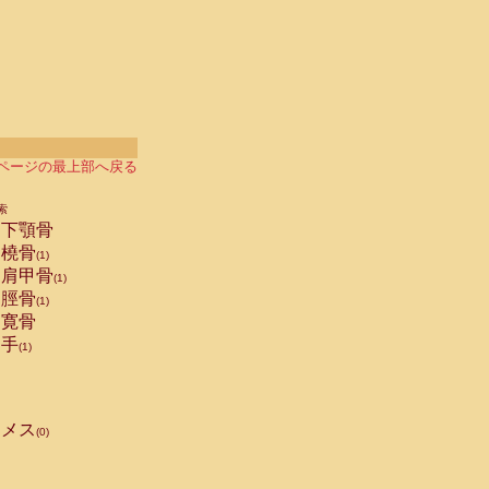
ページの最上部へ戻る
索
下顎骨
橈骨
(1)
肩甲骨
(1)
脛骨
(1)
寛骨
手
(1)
メス
(0)