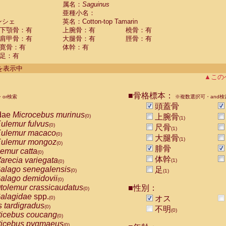
guinus midas
属名：
Saguinus
(0)
亜種小名：
guinus mystax
(0)
ンシェ
英名：Cotton-top Tamarin
uinus nigricollis
(0)
下顎骨：有
上腕骨：有
橈骨：有
guinus oedipus
(1)
肩甲骨：有
大腿骨：有
脛骨：有
uinus weddelli
(0)
寛骨：有
体幹：有
guinus
spp.
(0)
足：有
us trivirgatus
(0)
us albifrons
件を表示中
(0)
us apella
▲この
(0)
bus capucinus
(0)
us nigrivittatus
■骨格標本：
or検索
(0)
※複数選択可・and検
bus
spp.
頭蓋骨
(0)
miri boliviensis
dae
Microcebus murinus
(0)
上腕骨
(0)
(1)
miri sciureus
ulemur fulvus
(0)
(0)
尺骨
(1)
uatta caraya
ulemur macaco
(0)
(0)
大腿骨
(1)
uatta fusca
ulemur mongoz
(0)
(0)
腓骨
uatta seniculus
emur catta
(0)
(0)
uatta
spp.
体幹
arecia variegata
(0)
(1)
(0)
les belzebuth
alago senegalensis
足
(0)
(0)
(1)
les geoffroyi
alago demidovii
(0)
(0)
les paniscus
tolemur crassicaudatus
■性別：
(0)
(0)
les
spp.
alagidae
spp.
(0)
オス
(0)
othrix lagothricha
s tardigradus
(0)
(0)
不明
(0)
othrix lagothricha cana
ticebus coucang
(0)
(0)
Cacajao calvus rubicundus
ticebus pygmaeus
(0)
(0)