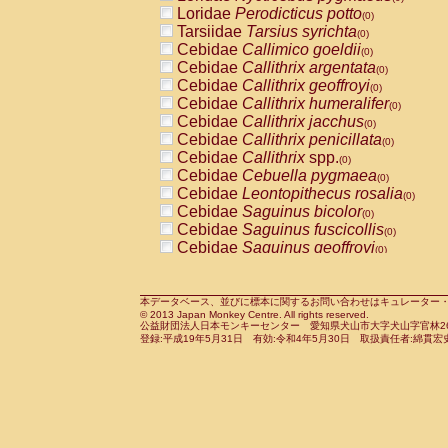
Pitheciidae
Callicebus cupreus
Loridae
Perodicticus potto
(0)
(0)
Pitheciidae
Callicebus donacophilus
Tarsiidae
Tarsius syrichta
(0
(0)
Pitheciidae
Callicebus moloch
Cebidae
Callimico goeldii
(0)
(0)
Pitheciidae
Callicebus torquatus
Cebidae
Callithrix argentata
(0)
(0)
Pitheciidae
Callicebus
spp.
Cebidae
Callithrix geoffroyi
(0)
(0)
Pitheciidae
Chiropotes satanas
Cebidae
Callithrix humeralifer
(0)
(0)
Pitheciidae
Pithecia monachus
Cebidae
Callithrix jacchus
(0)
(0)
Pitheciidae
Pithecia pithecia
Cebidae
Callithrix penicillata
(0)
(0)
Cercopithecidae
Cercocebus agilis
Cebidae
Callithrix
spp.
(0)
(0)
Cercopithecidae
Cercocebus galeritus
Cebidae
Cebuella pygmaea
(0)
Cercopithecidae
Cercocebus torquatu
Cebidae
Leontopithecus rosalia
(0)
Cercopithecidae
Cercocebus torquatus
Cebidae
Saguinus bicolor
(0)
Cercopithecidae
Cercocebus torquatu
Cebidae
Saguinus fuscicollis
(0)
Cercopithecidae
Cercocebus
hybrid
Cebidae
Saguinus geoffroyi
(0)
(0)
Cercopithecidae
Cercocebus
spp.
Cebidae
Saguinus imperator
(0)
(0)
Cercopithecidae
Lophocebus albigen
Cebidae
Saguinus labiatus
(0)
Cercopithecidae
Papio anubis
Cebidae
Saguinus leucopus
本データベース、並びに標本に関するお問い合わせはキュレーター・新宅勇太までお願い
(0)
(0)
© 2013 Japan Monkey Centre. All rights reserved.
Cercopithecidae
Papio cynocephalus
Cebidae
Saguinus midas
(
(0)
公益財団法人日本モンキーセンター 愛知県犬山市大字犬山字官林26番
Cercopithecidae
Papio hamadryas
Cebidae
Saguinus mystax
(0)
登録:平成19年5月31日 有効:令和4年5月30日 取扱責任者:綿貫宏
(0)
Cercopithecidae
Papio papio
Cebidae
Saguinus nigricollis
(0)
(0)
Cercopithecidae
Papio
spp.
Cebidae
Saguinus oedipus
(0)
(1)
Cercopithecidae
Mandrillus leucopha
Cebidae
Saguinus weddelli
(0)
Cercopithecidae
Mandrillus sphinx
Cebidae
Saguinus
spp.
(0)
(0)
Cercopithecidae
Theropithecus gelad
Cebidae
Aotus trivirgatus
(0)
Cercopithecidae
Macaca arctoides
Cebidae
Cebus albifrons
(0)
(0)