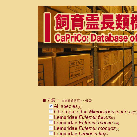
■学名：
※複数選択可・or検索
All species
(1)
Cheirogaleidae
Microcebus murinus
(0)
Lemuridae
Eulemur fulvus
(0)
Lemuridae
Eulemur macaco
(0)
Lemuridae
Eulemur mongoz
(0)
Lemuridae
Lemur catta
(0)