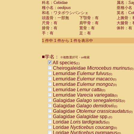
科名：Cebidae
Cebidae
Saguinus midas
属名：
Sa
(0)
種小名：
oedipus
亜種小名
Cebidae
Saguinus mystax
(0)
和名：ワタボウシパンシェ
英名：Cotto
Cebidae
Saguinus nigricollis
(0)
頭蓋骨：一部無
下顎骨：有
上腕骨：
Cebidae
Saguinus oedipus
(1)
尺骨：有
肩甲骨：有
大腿骨：
Cebidae
Saguinus weddelli
(0)
腓骨：有
寛骨：有
体幹：有
Cebidae
Saguinus
spp.
(0)
手：有
足：有
Cebidae
Aotus trivirgatus
(0)
Cebidae
Cebus albifrons
1 件中 1 件から 1 件を表示中
(0)
Cebidae
Cebus apella
(0)
Cebidae
Cebus capucinus
(0)
■学名：
Cebidae
Cebus nigrivittatus
※複数選択可・or検索
(0)
Cebidae
Cebus
spp.
All species
(0)
(1)
Cebidae
Saimiri boliviensis
Cheirogaleidae
Microcebus murinus
(0)
(0)
Cebidae
Saimiri sciureus
Lemuridae
Eulemur fulvus
(0)
(0)
Atelidae
Alouatta caraya
Lemuridae
Eulemur macaco
(0)
(0)
Atelidae
Alouatta fusca
Lemuridae
Eulemur mongoz
(0)
(0)
Atelidae
Alouatta seniculus
Lemuridae
Lemur catta
(0)
(0)
Atelidae
Alouatta
spp.
Lemuridae
Varecia variegata
(0)
(0)
Atelidae
Ateles belzebuth
Galagidae
Galago senegalensis
(0)
(0)
Atelidae
Ateles geoffroyi
Galagidae
Galago demidovii
(0)
(0)
Atelidae
Ateles paniscus
Galagidae
Otolemur crassicaudatus
(0)
(0)
Atelidae
Ateles
spp.
Galagidae
Galagidae
spp.
(0)
(0)
Atelidae
Lagothrix lagothricha
Loridae
Loris tardigradus
(0)
(0)
Atelidae
Lagothrix lagothricha cana
Loridae
Nycticebus coucang
(0)
(0)
Pitheciidae
Cacajao calvus rubicundu
Loridae
Nycticebus pygmaeus
(0)