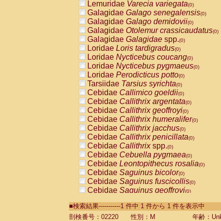
Lemuridae
Varecia variegata
(0)
Galagidae
Galago senegalensis
(0)
Galagidae
Galago demidovii
(0)
Galagidae
Otolemur crassicaudatus
(0)
Galagidae
Galagidae
spp.
(0)
Loridae
Loris tardigradus
(0)
Loridae
Nycticebus coucang
(0)
Loridae
Nycticebus pygmaeus
(0)
Loridae
Perodicticus potto
(0)
Tarsiidae
Tarsius syrichta
(0)
Cebidae
Callimico goeldii
(0)
Cebidae
Callithrix argentata
(0)
Cebidae
Callithrix geoffroyi
(0)
Cebidae
Callithrix humeralifer
(0)
Cebidae
Callithrix jacchus
(0)
Cebidae
Callithrix penicillata
(0)
Cebidae
Callithrix
spp.
(0)
Cebidae
Cebuella pygmaea
(0)
Cebidae
Leontopithecus rosalia
(0)
Cebidae
Saguinus bicolor
(0)
Cebidae
Saguinus fuscicollis
(0)
Cebidae
Saguinus geoffroyi
(0)
Cebidae
Saguinus imperator
(0)
■検索結果-----------1 件中 1 件から 1 件を表示中
Cebidae
Saguinus labiatus
(0)
Cebidae
Saguinus leucopus
剖検番号：02220
性別：M
年齢：Unk
(0)