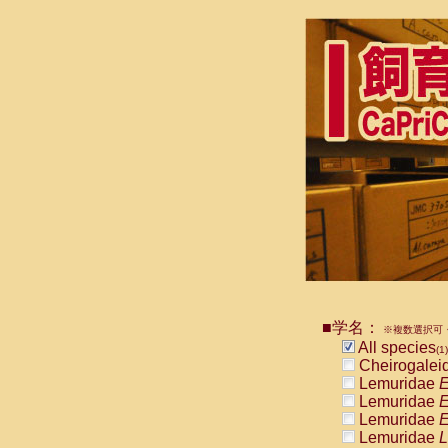
■学名：
※複数選択可・
All species
(1)
Cheirogalei
Lemuridae
E
Lemuridae
E
Lemuridae
E
Lemuridae
L