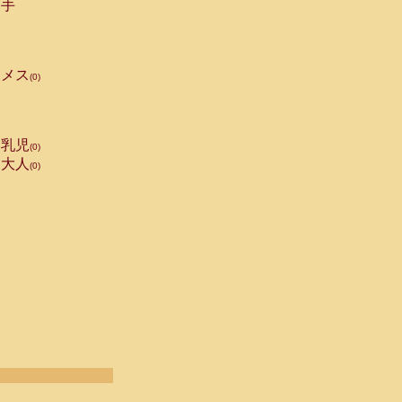
手
メス
(0)
乳児
(0)
大人
(0)