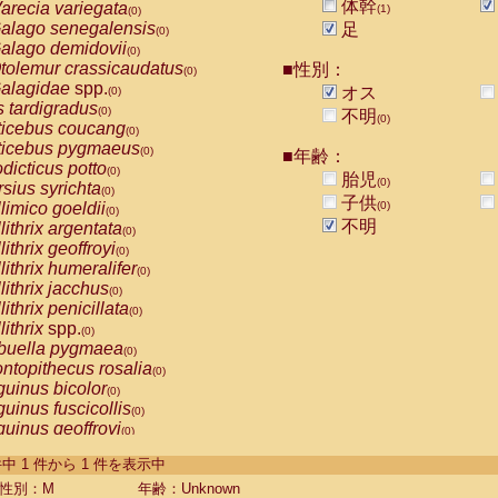
体幹
arecia variegata
(1)
(0)
alago senegalensis
足
(0)
alago demidovii
(0)
tolemur crassicaudatus
■性別：
(0)
alagidae
spp.
オス
(0)
s tardigradus
(0)
不明
(0)
ticebus coucang
(0)
ticebus pygmaeus
(0)
■年齢：
dicticus potto
(0)
胎児
(0)
rsius syrichta
(0)
子供
limico goeldii
(0)
(0)
不明
lithrix argentata
(0)
lithrix geoffroyi
(0)
lithrix humeralifer
(0)
lithrix jacchus
(0)
lithrix penicillata
(0)
lithrix
spp.
(0)
buella pygmaea
(0)
ntopithecus rosalia
(0)
uinus bicolor
(0)
uinus fuscicollis
(0)
uinus geoffroyi
(0)
uinus imperator
(0)
-1 件中 1 件から 1 件を表示中
uinus labiatus
(0)
guinus leucopus
性別：M
年齢：Unknown
(0)