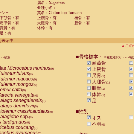
guinus midas
属名：
Saguinus
(0)
亜種小名：
guinus mystax
(0)
ンシェ
英名：Cotton-top Tamarin
uinus nigricollis
(0)
下顎骨：有
上腕骨：有
橈骨：有
guinus oedipus
(1)
肩甲骨：有
大腿骨：有
脛骨：有
uinus weddelli
(0)
寛骨：有
体幹：有
guinus
spp.
(0)
足：有
us trivirgatus
(0)
us albifrons
件を表示中
(0)
us apella
▲この
(0)
bus capucinus
(0)
us nigrivittatus
■骨格標本：
or検索
(0)
※複数選択可・and検
bus
spp.
頭蓋骨
(0)
miri boliviensis
dae
Microcebus murinus
(0)
上腕骨
(0)
miri sciureus
ulemur fulvus
(0)
(0)
尺骨
(1)
uatta caraya
ulemur macaco
(0)
(0)
大腿骨
(1)
uatta fusca
ulemur mongoz
(0)
(0)
腓骨
uatta seniculus
emur catta
(1)
(0)
(0)
uatta
spp.
体幹
arecia variegata
(0)
(1)
(0)
les belzebuth
alago senegalensis
足
(0)
(0)
les geoffroyi
alago demidovii
(0)
(0)
les paniscus
tolemur crassicaudatus
■性別：
(0)
(0)
les
spp.
alagidae
spp.
(0)
オス
(0)
othrix lagothricha
s tardigradus
(0)
(0)
不明
(0)
othrix lagothricha cana
ticebus coucang
(0)
(0)
Cacajao calvus rubicundus
ticebus pygmaeus
(0)
(0)