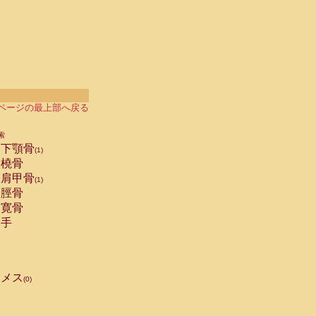
ページの最上部へ戻る
索
下顎骨
(1)
橈骨
肩甲骨
(1)
脛骨
寛骨
手
メス
(0)