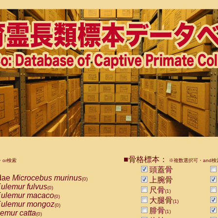
■骨格標本：
or検索
※複数選択可・and検
頭蓋骨
dae
Microcebus murinus
上腕骨
(0)
ulemur fulvus
(0)
尺骨
(1)
ulemur macaco
(0)
大腿骨
(1)
ulemur mongoz
(0)
腓骨
emur catta
(1)
(0)