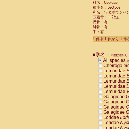
科名：Cebidae
Cebidae
Sa
種小名：
oedipus
Cebidae
Sa
和名：ワタボウシパ
Cebidae
Sag
頭蓋骨：一部無
Cebidae
Sa
尺骨：有
Cebidae
Sag
腓骨：有
Cebidae
Sa
手：有
Cebidae
Aot
Cebidae
Ceb
1 件中 1 件から 1 
Cebidae
Ceb
Cebidae
Ce
■学名：
Cebidae
Ceb
※複数選択可・
Cebidae
Ce
All species
(1)
Cebidae
Sai
Cheirogalei
Cebidae
Sai
Lemuridae
E
Atelidae
Alo
Lemuridae
E
Atelidae
Alo
Lemuridae
E
Atelidae
Alo
Lemuridae
L
Atelidae
Alo
Lemuridae
V
Atelidae
Ate
Galagidae
G
Atelidae
Ate
Galagidae
G
Atelidae
Ate
Galagidae
O
Atelidae
Ate
Galagidae
G
Atelidae
Lag
Loridae
Lori
Atelidae
Lag
Loridae
Nyc
Pitheciidae
Loridae
Nyc