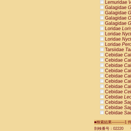
Lemuridae
V
Galagidae
G
Galagidae
G
Galagidae
O
Galagidae
G
Loridae
Lori
Loridae
Nyc
Loridae
Nyc
Loridae
Pero
Tarsiidae
Ta
Cebidae
Cal
Cebidae
Cal
Cebidae
Cal
Cebidae
Cal
Cebidae
Cal
Cebidae
Cal
Cebidae
Cal
Cebidae
Ce
Cebidae
Leo
Cebidae
Sag
Cebidae
Sag
Cebidae
Sag
Cebidae
Sag
■検索結果----------
Cebidae
Sag
Cebidae
Sa
剖検番号：02220