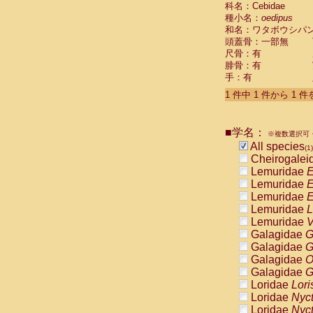
科名：Cebidae
Cebidae
Sa
種小名：
oedipus
Cebidae
Sa
和名：ワタボウシパ
Cebidae
Sag
頭蓋骨：一部無
Cebidae
Sa
尺骨：有
Cebidae
Sag
腓骨：有
Cebidae
Sa
手：有
Cebidae
Aot
Cebidae
Ceb
1 件中 1 件から 1 
Cebidae
Ceb
Cebidae
Ce
■学名：
Cebidae
Ceb
※複数選択可・
Cebidae
Ce
All species
(1)
Cebidae
Sai
Cheirogalei
Cebidae
Sai
Lemuridae
E
Atelidae
Alo
Lemuridae
E
Atelidae
Alo
Lemuridae
E
Atelidae
Alo
Lemuridae
L
Atelidae
Alo
Lemuridae
V
Atelidae
Ate
Galagidae
G
Atelidae
Ate
Galagidae
G
Atelidae
Ate
Galagidae
O
Atelidae
Ate
Galagidae
G
Atelidae
Lag
Loridae
Lori
Atelidae
Lag
Loridae
Nyc
Pitheciidae
Loridae
Nyc