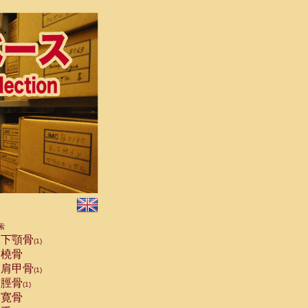
索
下顎骨
(1)
橈骨
肩甲骨
(1)
脛骨
(1)
寛骨