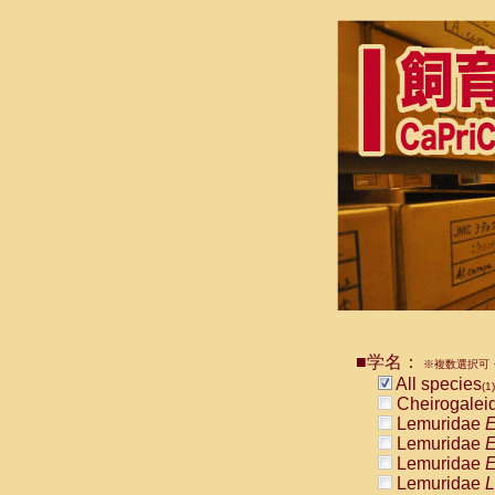
■学名：
※複数選択可・
All species
(1)
Cheirogalei
Lemuridae
E
Lemuridae
E
Lemuridae
E
Lemuridae
L