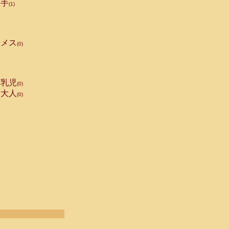
手
(1)
メス
(0)
乳児
(0)
大人
(0)