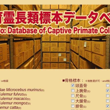
■骨格標本：
or検索
※複数選択可・and検
頭蓋骨
dae
Microcebus murinus
上腕骨
(0)
(1)
ulemur fulvus
(0)
尺骨
(1)
ulemur macaco
(0)
大腿骨
(1)
ulemur mongoz
(0)
腓骨
emur catta
(1)
(0)