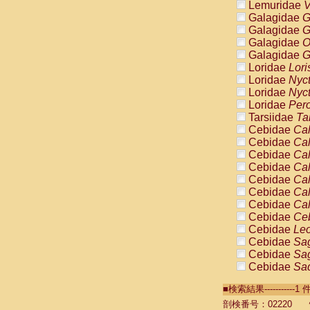
Lemuridae
V
Galagidae
G
Galagidae
G
Galagidae
O
Galagidae
G
Loridae
Lori
Loridae
Nyc
Loridae
Nyc
Loridae
Pero
Tarsiidae
Ta
Cebidae
Cal
Cebidae
Cal
Cebidae
Cal
Cebidae
Cal
Cebidae
Cal
Cebidae
Cal
Cebidae
Cal
Cebidae
Ce
Cebidae
Leo
Cebidae
Sag
Cebidae
Sag
Cebidae
Sag
Cebidae
Sag
■検索結果----------
Cebidae
Sag
Cebidae
Sa
剖検番号：02220