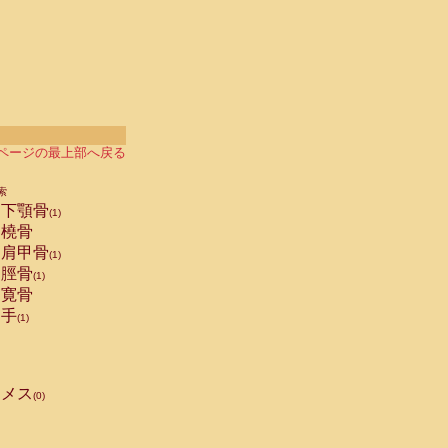
ページの最上部へ戻る
索
下顎骨
(1)
橈骨
肩甲骨
(1)
脛骨
(1)
寛骨
手
(1)
メス
(0)