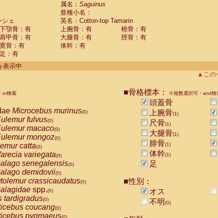
guinus midas
属名：
Saguinus
(0)
亜種小名：
guinus mystax
(0)
ンシェ
英名：Cotton-top Tamarin
uinus nigricollis
(0)
下顎骨：有
上腕骨：有
橈骨：有
guinus oedipus
(1)
肩甲骨：有
大腿骨：有
脛骨：有
uinus weddelli
(0)
寛骨：有
体幹：有
guinus
spp.
(0)
足：有
us trivirgatus
(0)
us albifrons
件を表示中
(0)
us apella
▲この
(0)
bus capucinus
(0)
us nigrivittatus
■骨格標本：
or検索
(0)
※複数選択可・and検
bus
spp.
頭蓋骨
(0)
miri boliviensis
dae
Microcebus murinus
(0)
上腕骨
(0)
(1)
miri sciureus
ulemur fulvus
(0)
(0)
尺骨
(1)
uatta caraya
ulemur macaco
(0)
(0)
大腿骨
(1)
uatta fusca
ulemur mongoz
(0)
(0)
腓骨
uatta seniculus
emur catta
(1)
(0)
(0)
uatta
spp.
体幹
arecia variegata
(0)
(1)
(0)
les belzebuth
alago senegalensis
足
(0)
(0)
les geoffroyi
alago demidovii
(0)
(0)
les paniscus
tolemur crassicaudatus
■性別：
(0)
(0)
les
spp.
alagidae
spp.
(0)
オス
(0)
othrix lagothricha
s tardigradus
(0)
(0)
不明
(0)
othrix lagothricha cana
ticebus coucang
(0)
(0)
Cacajao calvus rubicundus
ticebus pygmaeus
(0)
(0)