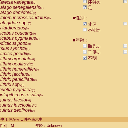
体幹
arecia variegata
(1)
(0)
alago senegalensis
足
(0)
alago demidovii
(0)
tolemur crassicaudatus
■性別：
(0)
alagidae
spp.
オス
(0)
s tardigradus
(0)
不明
(0)
ticebus coucang
(0)
ticebus pygmaeus
(0)
■年齢：
dicticus potto
(0)
胎児
(0)
rsius syrichta
(0)
子供
limico goeldii
(0)
(0)
不明
lithrix argentata
(0)
lithrix geoffroyi
(0)
lithrix humeralifer
(0)
lithrix jacchus
(0)
lithrix penicillata
(0)
lithrix
spp.
(0)
buella pygmaea
(0)
ntopithecus rosalia
(0)
uinus bicolor
(0)
uinus fuscicollis
(0)
uinus geoffroyi
(0)
uinus imperator
(0)
-1 件中 1 件から 1 件を表示中
uinus labiatus
(0)
guinus leucopus
性別：M
年齢：Unknown
(0)