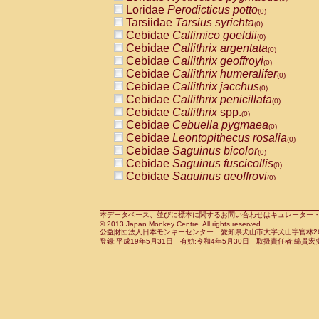
Pitheciidae
Callicebus cupreus
Loridae
Perodicticus potto
(0)
(0)
Pitheciidae
Callicebus donacophilus
Tarsiidae
Tarsius syrichta
(0
(0)
Pitheciidae
Callicebus moloch
Cebidae
Callimico goeldii
(0)
(0)
Pitheciidae
Callicebus torquatus
Cebidae
Callithrix argentata
(0)
(0)
Pitheciidae
Callicebus
spp.
Cebidae
Callithrix geoffroyi
(0)
(0)
Pitheciidae
Chiropotes satanas
Cebidae
Callithrix humeralifer
(0)
(0)
Pitheciidae
Pithecia monachus
Cebidae
Callithrix jacchus
(0)
(0)
Pitheciidae
Pithecia pithecia
Cebidae
Callithrix penicillata
(0)
(0)
Cercopithecidae
Cercocebus agilis
Cebidae
Callithrix
spp.
(0)
(0)
Cercopithecidae
Cercocebus galeritus
Cebidae
Cebuella pygmaea
(0)
Cercopithecidae
Cercocebus torquatu
Cebidae
Leontopithecus rosalia
(0)
Cercopithecidae
Cercocebus torquatus
Cebidae
Saguinus bicolor
(0)
Cercopithecidae
Cercocebus torquatu
Cebidae
Saguinus fuscicollis
(0)
Cercopithecidae
Cercocebus
hybrid
Cebidae
Saguinus geoffroyi
(0)
(0)
Cercopithecidae
Cercocebus
spp.
Cebidae
Saguinus imperator
(0)
(0)
Cercopithecidae
Lophocebus albigen
Cebidae
Saguinus labiatus
(0)
Cercopithecidae
Papio anubis
Cebidae
Saguinus leucopus
本データベース、並びに標本に関するお問い合わせはキュレーター・新宅勇太までお願い
(0)
(0)
© 2013 Japan Monkey Centre. All rights reserved.
Cercopithecidae
Papio cynocephalus
Cebidae
Saguinus midas
(
(0)
公益財団法人日本モンキーセンター 愛知県犬山市大字犬山字官林26番
Cercopithecidae
Papio hamadryas
Cebidae
Saguinus mystax
(0)
登録:平成19年5月31日 有効:令和4年5月30日 取扱責任者:綿貫宏
(0)
Cercopithecidae
Papio papio
Cebidae
Saguinus nigricollis
(0)
(0)
Cercopithecidae
Papio
spp.
Cebidae
Saguinus oedipus
(0)
(1)
Cercopithecidae
Mandrillus leucopha
Cebidae
Saguinus weddelli
(0)
Cercopithecidae
Mandrillus sphinx
Cebidae
Saguinus
spp.
(0)
(0)
Cercopithecidae
Theropithecus gelad
Cebidae
Aotus trivirgatus
(0)
Cercopithecidae
Macaca arctoides
Cebidae
Cebus albifrons
(0)
(0)