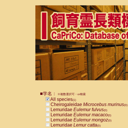
■学名：
※複数選択可・or検索
All species
(1)
Cheirogaleidae
Microcebus murinus
(0)
Lemuridae
Eulemur fulvus
(0)
Lemuridae
Eulemur macaco
(0)
Lemuridae
Eulemur mongoz
(0)
Lemuridae
Lemur catta
(0)