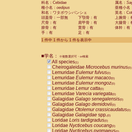
科名：Cebidae
Cebidae
Saguinus midas
属名：
Sa
(0)
種小名：
oedipus
亜種小名
Cebidae
Saguinus mystax
(0)
和名：ワタボウシパンシェ
英名：Cotto
Cebidae
Saguinus nigricollis
(0)
頭蓋骨：一部無
下顎骨：有
上腕骨：
Cebidae
Saguinus oedipus
(1)
尺骨：有
肩甲骨：有
大腿骨：
Cebidae
Saguinus weddelli
(0)
腓骨：有
寛骨：有
体幹：有
Cebidae
Saguinus
spp.
(0)
手：有
足：有
Cebidae
Aotus trivirgatus
(0)
Cebidae
Cebus albifrons
1 件中 1 件から 1 件を表示中
(0)
Cebidae
Cebus apella
(0)
Cebidae
Cebus capucinus
(0)
■学名：
Cebidae
Cebus nigrivittatus
※複数選択可・or検索
(0)
Cebidae
Cebus
spp.
All species
(0)
(1)
Cebidae
Saimiri boliviensis
Cheirogaleidae
Microcebus murinus
(0)
(0)
Cebidae
Saimiri sciureus
Lemuridae
Eulemur fulvus
(0)
(0)
Atelidae
Alouatta caraya
Lemuridae
Eulemur macaco
(0)
(0)
Atelidae
Alouatta fusca
Lemuridae
Eulemur mongoz
(0)
(0)
Atelidae
Alouatta seniculus
Lemuridae
Lemur catta
(0)
(0)
Atelidae
Alouatta
spp.
Lemuridae
Varecia variegata
(0)
(0)
Atelidae
Ateles belzebuth
Galagidae
Galago senegalensis
(0)
(0)
Atelidae
Ateles geoffroyi
Galagidae
Galago demidovii
(0)
(0)
Atelidae
Ateles paniscus
Galagidae
Otolemur crassicaudatus
(0)
(0)
Atelidae
Ateles
spp.
Galagidae
Galagidae
spp.
(0)
(0)
Atelidae
Lagothrix lagothricha
Loridae
Loris tardigradus
(0)
(0)
Atelidae
Lagothrix lagothricha cana
Loridae
Nycticebus coucang
(0)
(0)
Pitheciidae
Cacajao calvus rubicundu
Loridae
Nycticebus pygmaeus
(0)