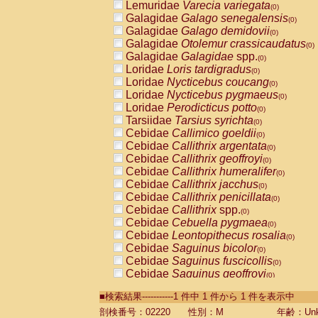
Lemuridae
Varecia variegata
(0)
Galagidae
Galago senegalensis
(0)
Galagidae
Galago demidovii
(0)
Galagidae
Otolemur crassicaudatus
(0)
Galagidae
Galagidae
spp.
(0)
Loridae
Loris tardigradus
(0)
Loridae
Nycticebus coucang
(0)
Loridae
Nycticebus pygmaeus
(0)
Loridae
Perodicticus potto
(0)
Tarsiidae
Tarsius syrichta
(0)
Cebidae
Callimico goeldii
(0)
Cebidae
Callithrix argentata
(0)
Cebidae
Callithrix geoffroyi
(0)
Cebidae
Callithrix humeralifer
(0)
Cebidae
Callithrix jacchus
(0)
Cebidae
Callithrix penicillata
(0)
Cebidae
Callithrix
spp.
(0)
Cebidae
Cebuella pygmaea
(0)
Cebidae
Leontopithecus rosalia
(0)
Cebidae
Saguinus bicolor
(0)
Cebidae
Saguinus fuscicollis
(0)
Cebidae
Saguinus geoffroyi
(0)
Cebidae
Saguinus imperator
(0)
■検索結果-----------1 件中 1 件から 1 件を表示中
Cebidae
Saguinus labiatus
(0)
Cebidae
Saguinus leucopus
剖検番号：02220
性別：M
年齢：Unk
(0)