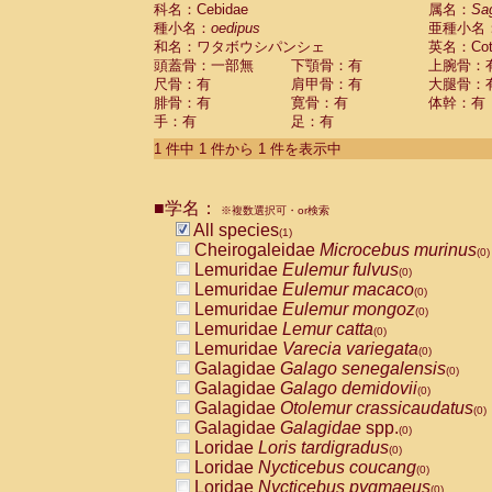
科名：Cebidae
Cebidae
Saguinus midas
属名：
Sa
(0)
種小名：
oedipus
亜種小名
Cebidae
Saguinus mystax
(0)
和名：ワタボウシパンシェ
英名：Cotto
Cebidae
Saguinus nigricollis
(0)
頭蓋骨：一部無
下顎骨：有
上腕骨：
Cebidae
Saguinus oedipus
(1)
尺骨：有
肩甲骨：有
大腿骨：
Cebidae
Saguinus weddelli
(0)
腓骨：有
寛骨：有
体幹：有
Cebidae
Saguinus
spp.
(0)
手：有
足：有
Cebidae
Aotus trivirgatus
(0)
Cebidae
Cebus albifrons
1 件中 1 件から 1 件を表示中
(0)
Cebidae
Cebus apella
(0)
Cebidae
Cebus capucinus
(0)
■学名：
Cebidae
Cebus nigrivittatus
※複数選択可・or検索
(0)
Cebidae
Cebus
spp.
All species
(0)
(1)
Cebidae
Saimiri boliviensis
Cheirogaleidae
Microcebus murinus
(0)
(0)
Cebidae
Saimiri sciureus
Lemuridae
Eulemur fulvus
(0)
(0)
Atelidae
Alouatta caraya
Lemuridae
Eulemur macaco
(0)
(0)
Atelidae
Alouatta fusca
Lemuridae
Eulemur mongoz
(0)
(0)
Atelidae
Alouatta seniculus
Lemuridae
Lemur catta
(0)
(0)
Atelidae
Alouatta
spp.
Lemuridae
Varecia variegata
(0)
(0)
Atelidae
Ateles belzebuth
Galagidae
Galago senegalensis
(0)
(0)
Atelidae
Ateles geoffroyi
Galagidae
Galago demidovii
(0)
(0)
Atelidae
Ateles paniscus
Galagidae
Otolemur crassicaudatus
(0)
(0)
Atelidae
Ateles
spp.
Galagidae
Galagidae
spp.
(0)
(0)
Atelidae
Lagothrix lagothricha
Loridae
Loris tardigradus
(0)
(0)
Atelidae
Lagothrix lagothricha cana
Loridae
Nycticebus coucang
(0)
(0)
Pitheciidae
Cacajao calvus rubicundu
Loridae
Nycticebus pygmaeus
(0)