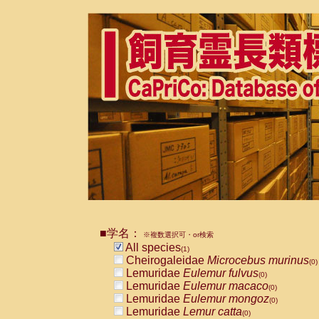
■学名：
※複数選択可・or検索
All species
(1)
Cheirogaleidae
Microcebus murinus
(0)
Lemuridae
Eulemur fulvus
(0)
Lemuridae
Eulemur macaco
(0)
Lemuridae
Eulemur mongoz
(0)
Lemuridae
Lemur catta
(0)