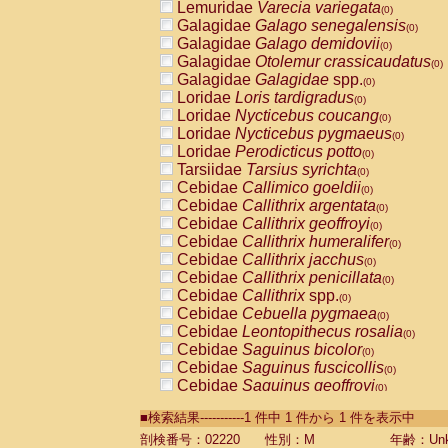
Lemuridae
Varecia variegata
(0)
Galagidae
Galago senegalensis
(0)
Galagidae
Galago demidovii
(0)
Galagidae
Otolemur crassicaudatus
(0)
Galagidae
Galagidae
spp.
(0)
Loridae
Loris tardigradus
(0)
Loridae
Nycticebus coucang
(0)
Loridae
Nycticebus pygmaeus
(0)
Loridae
Perodicticus potto
(0)
Tarsiidae
Tarsius syrichta
(0)
Cebidae
Callimico goeldii
(0)
Cebidae
Callithrix argentata
(0)
Cebidae
Callithrix geoffroyi
(0)
Cebidae
Callithrix humeralifer
(0)
Cebidae
Callithrix jacchus
(0)
Cebidae
Callithrix penicillata
(0)
Cebidae
Callithrix
spp.
(0)
Cebidae
Cebuella pygmaea
(0)
Cebidae
Leontopithecus rosalia
(0)
Cebidae
Saguinus bicolor
(0)
Cebidae
Saguinus fuscicollis
(0)
Cebidae
Saguinus geoffroyi
(0)
Cebidae
Saguinus imperator
(0)
■検索結果-----------1 件中 1 件から 1 件を表示中
Cebidae
Saguinus labiatus
(0)
Cebidae
Saguinus leucopus
剖検番号：02220
性別：M
年齢：Unk
(0)