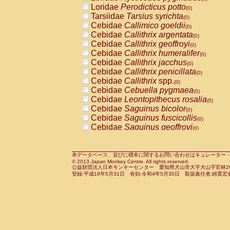
Pitheciidae
Callicebus cupreus
Loridae
Perodicticus potto
(0)
(0)
Pitheciidae
Callicebus donacophilus
Tarsiidae
Tarsius syrichta
(0
(0)
Pitheciidae
Callicebus moloch
Cebidae
Callimico goeldii
(0)
(0)
Pitheciidae
Callicebus torquatus
Cebidae
Callithrix argentata
(0)
(0)
Pitheciidae
Callicebus
spp.
Cebidae
Callithrix geoffroyi
(0)
(0)
Pitheciidae
Chiropotes satanas
Cebidae
Callithrix humeralifer
(0)
(0)
Pitheciidae
Pithecia monachus
Cebidae
Callithrix jacchus
(0)
(0)
Pitheciidae
Pithecia pithecia
Cebidae
Callithrix penicillata
(0)
(0)
Cercopithecidae
Cercocebus agilis
Cebidae
Callithrix
spp.
(0)
(0)
Cercopithecidae
Cercocebus galeritus
Cebidae
Cebuella pygmaea
(0)
Cercopithecidae
Cercocebus torquatu
Cebidae
Leontopithecus rosalia
(0)
Cercopithecidae
Cercocebus torquatus
Cebidae
Saguinus bicolor
(0)
Cercopithecidae
Cercocebus torquatu
Cebidae
Saguinus fuscicollis
(0)
Cercopithecidae
Cercocebus
hybrid
Cebidae
Saguinus geoffroyi
(0)
(0)
Cercopithecidae
Cercocebus
spp.
Cebidae
Saguinus imperator
(0)
(0)
Cercopithecidae
Lophocebus albigen
Cebidae
Saguinus labiatus
(0)
Cercopithecidae
Papio anubis
Cebidae
Saguinus leucopus
本データベース、並びに標本に関するお問い合わせはキュレーター・新宅勇太までお願い
(0)
(0)
© 2013 Japan Monkey Centre. All rights reserved.
Cercopithecidae
Papio cynocephalus
Cebidae
Saguinus midas
(
(0)
公益財団法人日本モンキーセンター 愛知県犬山市大字犬山字官林26番
Cercopithecidae
Papio hamadryas
Cebidae
Saguinus mystax
(0)
登録:平成19年5月31日 有効:令和4年5月30日 取扱責任者:綿貫宏
(0)
Cercopithecidae
Papio papio
Cebidae
Saguinus nigricollis
(0)
(0)
Cercopithecidae
Papio
spp.
Cebidae
Saguinus oedipus
(0)
(1)
Cercopithecidae
Mandrillus leucopha
Cebidae
Saguinus weddelli
(0)
Cercopithecidae
Mandrillus sphinx
Cebidae
Saguinus
spp.
(0)
(0)
Cercopithecidae
Theropithecus gelad
Cebidae
Aotus trivirgatus
(0)
Cercopithecidae
Macaca arctoides
Cebidae
Cebus albifrons
(0)
(0)