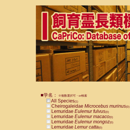
■学名：
※複数選択可・or検索
All Species
(1)
Cheirogaleidae
Microcebus murinus
(0)
Lemuridae
Eulemur fulvus
(0)
Lemuridae
Eulemur macaco
(0)
Lemuridae
Eulemur mongoz
(0)
Lemuridae
Lemur catta
(0)