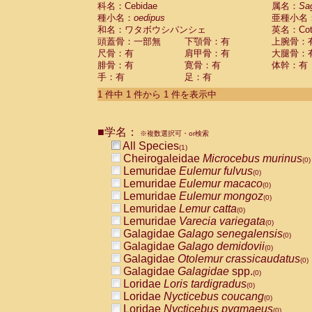
科名：Cebidae
Cebidae
Saguinus midas
属名：
Sa
(0)
種小名：
oedipus
亜種小名
Cebidae
Saguinus mystax
(0)
和名：ワタボウシパンシェ
英名：Cotto
Cebidae
Saguinus nigricollis
(0)
頭蓋骨：一部無
下顎骨：有
上腕骨：
Cebidae
Saguinus oedipus
(1)
尺骨：有
肩甲骨：有
大腿骨：
Cebidae
Saguinus weddelli
(0)
腓骨：有
寛骨：有
体幹：有
Cebidae
Saguinus
spp.
(0)
手：有
足：有
Cebidae
Aotus trivirgatus
(0)
Cebidae
Cebus albifrons
1 件中 1 件から 1 件を表示中
(0)
Cebidae
Cebus apella
(0)
Cebidae
Cebus capucinus
(0)
■学名：
Cebidae
Cebus nigrivittatus
※複数選択可・or検索
(0)
Cebidae
Cebus
spp.
All Species
(0)
(1)
Cebidae
Saimiri boliviensis
Cheirogaleidae
Microcebus murinus
(0)
(0)
Cebidae
Saimiri sciureus
Lemuridae
Eulemur fulvus
(0)
(0)
Atelidae
Alouatta caraya
Lemuridae
Eulemur macaco
(0)
(0)
Atelidae
Alouatta fusca
Lemuridae
Eulemur mongoz
(0)
(0)
Atelidae
Alouatta seniculus
Lemuridae
Lemur catta
(0)
(0)
Atelidae
Alouatta
spp.
Lemuridae
Varecia variegata
(0)
(0)
Atelidae
Ateles belzebuth
Galagidae
Galago senegalensis
(0)
(0)
Atelidae
Ateles geoffroyi
Galagidae
Galago demidovii
(0)
(0)
Atelidae
Ateles paniscus
Galagidae
Otolemur crassicaudatus
(0)
(0)
Atelidae
Ateles
spp.
Galagidae
Galagidae
spp.
(0)
(0)
Atelidae
Lagothrix lagothricha
Loridae
Loris tardigradus
(0)
(0)
Atelidae
Lagothrix lagothricha cana
Loridae
Nycticebus coucang
(0)
(0)
Pitheciidae
Cacajao calvus rubicundu
Loridae
Nycticebus pygmaeus
(0)