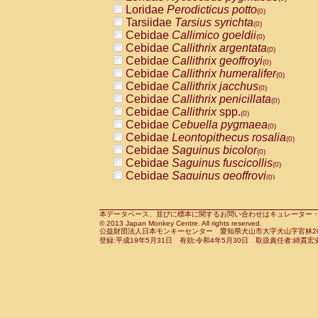
Pitheciidae
Callicebus cupreus
Loridae
Perodicticus potto
(0)
(0)
Pitheciidae
Callicebus donacophilus
Tarsiidae
Tarsius syrichta
(0
(0)
Pitheciidae
Callicebus moloch
Cebidae
Callimico goeldii
(0)
(0)
Pitheciidae
Callicebus torquatus
Cebidae
Callithrix argentata
(0)
(0)
Pitheciidae
Callicebus
spp.
Cebidae
Callithrix geoffroyi
(0)
(0)
Pitheciidae
Chiropotes satanas
Cebidae
Callithrix humeralifer
(0)
(0)
Pitheciidae
Pithecia monachus
Cebidae
Callithrix jacchus
(0)
(0)
Pitheciidae
Pithecia pithecia
Cebidae
Callithrix penicillata
(0)
(0)
Cercopithecidae
Cercocebus agilis
Cebidae
Callithrix
spp.
(0)
(0)
Cercopithecidae
Cercocebus galeritus
Cebidae
Cebuella pygmaea
(0)
Cercopithecidae
Cercocebus torquatu
Cebidae
Leontopithecus rosalia
(0)
Cercopithecidae
Cercocebus torquatus
Cebidae
Saguinus bicolor
(0)
Cercopithecidae
Cercocebus torquatu
Cebidae
Saguinus fuscicollis
(0)
Cercopithecidae
Cercocebus
hybrid
Cebidae
Saguinus geoffroyi
(0)
(0)
Cercopithecidae
Cercocebus
spp.
Cebidae
Saguinus imperator
(0)
(0)
Cercopithecidae
Lophocebus albigen
Cebidae
Saguinus labiatus
(0)
Cercopithecidae
Papio anubis
Cebidae
Saguinus leucopus
本データベース、並びに標本に関するお問い合わせはキュレーター・新宅勇太までお願い
(0)
(0)
© 2013 Japan Monkey Centre. All rights reserved.
Cercopithecidae
Papio cynocephalus
Cebidae
Saguinus midas
(
(0)
公益財団法人日本モンキーセンター 愛知県犬山市大字犬山字官林26番
Cercopithecidae
Papio hamadryas
Cebidae
Saguinus mystax
(0)
登録:平成19年5月31日 有効:令和4年5月30日 取扱責任者:綿貫宏
(0)
Cercopithecidae
Papio papio
Cebidae
Saguinus nigricollis
(0)
(0)
Cercopithecidae
Papio
spp.
Cebidae
Saguinus oedipus
(0)
(1)
Cercopithecidae
Mandrillus leucopha
Cebidae
Saguinus weddelli
(0)
Cercopithecidae
Mandrillus sphinx
Cebidae
Saguinus
spp.
(0)
(0)
Cercopithecidae
Theropithecus gelad
Cebidae
Aotus trivirgatus
(0)
Cercopithecidae
Macaca arctoides
Cebidae
Cebus albifrons
(0)
(0)