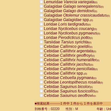
Lemuridae
Varecia variegata
(0)
Galagidae
Galago senegalensis
(0)
Galagidae
Galago demidovii
(0)
Galagidae
Otolemur crassicaudatus
(0)
Galagidae
Galagidae
spp.
(0)
Loridae
Loris tardigradus
(0)
Loridae
Nycticebus coucang
(0)
Loridae
Nycticebus pygmaeus
(0)
Loridae
Perodicticus potto
(0)
Tarsiidae
Tarsius syrichta
(0)
Cebidae
Callimico goeldii
(0)
Cebidae
Callithrix argentata
(0)
Cebidae
Callithrix geoffroyi
(0)
Cebidae
Callithrix humeralifer
(0)
Cebidae
Callithrix jacchus
(0)
Cebidae
Callithrix penicillata
(0)
Cebidae
Callithrix
spp.
(0)
Cebidae
Cebuella pygmaea
(0)
Cebidae
Leontopithecus rosalia
(0)
Cebidae
Saguinus bicolor
(0)
Cebidae
Saguinus fuscicollis
(0)
Cebidae
Saguinus geoffroyi
(0)
Cebidae
Saguinus imperator
(0)
■検索結果-----------1 件中 1 件から 1 件を表示中
Cebidae
Saguinus labiatus
(0)
Cebidae
Saguinus leucopus
剖検番号：02220
性別：M
年齢：Unk
(0)