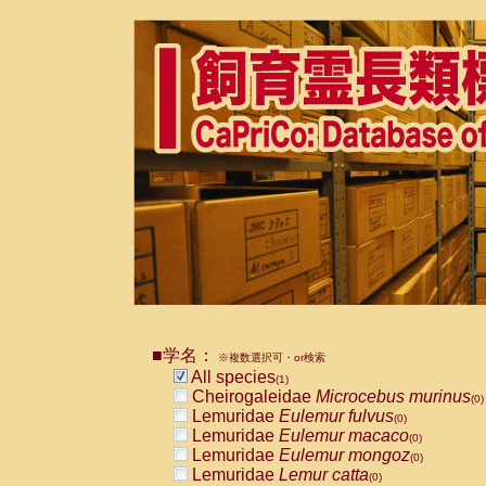
■学名：
※複数選択可・or検索
All species
(1)
Cheirogaleidae
Microcebus murinus
(0)
Lemuridae
Eulemur fulvus
(0)
Lemuridae
Eulemur macaco
(0)
Lemuridae
Eulemur mongoz
(0)
Lemuridae
Lemur catta
(0)