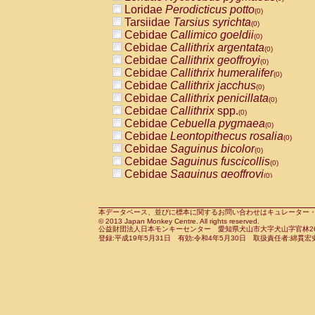
Pitheciidae
Callicebus cupreus
Loridae
Perodicticus potto
(0)
(0)
Pitheciidae
Callicebus donacophilus
Tarsiidae
Tarsius syrichta
(0
(0)
Pitheciidae
Callicebus moloch
Cebidae
Callimico goeldii
(0)
(0)
Pitheciidae
Callicebus torquatus
Cebidae
Callithrix argentata
(0)
(0)
Pitheciidae
Callicebus
spp.
Cebidae
Callithrix geoffroyi
(0)
(0)
Pitheciidae
Chiropotes satanas
Cebidae
Callithrix humeralifer
(0)
(0)
Pitheciidae
Pithecia monachus
Cebidae
Callithrix jacchus
(0)
(0)
Pitheciidae
Pithecia pithecia
Cebidae
Callithrix penicillata
(0)
(0)
Cercopithecidae
Cercocebus agilis
Cebidae
Callithrix
spp.
(0)
(0)
Cercopithecidae
Cercocebus galeritus
Cebidae
Cebuella pygmaea
(0)
Cercopithecidae
Cercocebus torquatu
Cebidae
Leontopithecus rosalia
(0)
Cercopithecidae
Cercocebus torquatus
Cebidae
Saguinus bicolor
(0)
Cercopithecidae
Cercocebus torquatu
Cebidae
Saguinus fuscicollis
(0)
Cercopithecidae
Cercocebus
hybrid
Cebidae
Saguinus geoffroyi
(0)
(0)
Cercopithecidae
Cercocebus
spp.
Cebidae
Saguinus imperator
(0)
(0)
Cercopithecidae
Lophocebus albigen
Cebidae
Saguinus labiatus
(0)
Cercopithecidae
Papio anubis
Cebidae
Saguinus leucopus
本データベース、並びに標本に関するお問い合わせはキュレーター・新宅勇太までお願い
(0)
(0)
© 2013 Japan Monkey Centre. All rights reserved.
Cercopithecidae
Papio cynocephalus
Cebidae
Saguinus midas
(
(0)
公益財団法人日本モンキーセンター 愛知県犬山市大字犬山字官林26番
Cercopithecidae
Papio hamadryas
Cebidae
Saguinus mystax
(0)
登録:平成19年5月31日 有効:令和4年5月30日 取扱責任者:綿貫宏
(0)
Cercopithecidae
Papio papio
Cebidae
Saguinus nigricollis
(0)
(0)
Cercopithecidae
Papio
spp.
Cebidae
Saguinus oedipus
(0)
(1)
Cercopithecidae
Mandrillus leucopha
Cebidae
Saguinus weddelli
(0)
Cercopithecidae
Mandrillus sphinx
Cebidae
Saguinus
spp.
(0)
(0)
Cercopithecidae
Theropithecus gelad
Cebidae
Aotus trivirgatus
(0)
Cercopithecidae
Macaca arctoides
Cebidae
Cebus albifrons
(0)
(0)