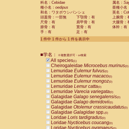
科名：Cebidae
Cebidae
Saguinus midas
属名：
Sa
(0)
種小名：
oedipus
亜種小名
Cebidae
Saguinus mystax
(0)
和名：ワタボウシパンシェ
英名：Cotto
Cebidae
Saguinus nigricollis
(0)
頭蓋骨：一部無
下顎骨：有
上腕骨：
Cebidae
Saguinus oedipus
(1)
尺骨：有
肩甲骨：有
大腿骨：
Cebidae
Saguinus weddelli
(0)
腓骨：有
寛骨：有
体幹：有
Cebidae
Saguinus
spp.
(0)
手：有
足：有
Cebidae
Aotus trivirgatus
(0)
Cebidae
Cebus albifrons
1 件中 1 件から 1 件を表示中
(0)
Cebidae
Cebus apella
(0)
Cebidae
Cebus capucinus
(0)
■学名：
Cebidae
Cebus nigrivittatus
※複数選択可・or検索
(0)
Cebidae
Cebus
spp.
All species
(0)
(1)
Cebidae
Saimiri boliviensis
Cheirogaleidae
Microcebus murinus
(0)
(0)
Cebidae
Saimiri sciureus
Lemuridae
Eulemur fulvus
(0)
(0)
Atelidae
Alouatta caraya
Lemuridae
Eulemur macaco
(0)
(0)
Atelidae
Alouatta fusca
Lemuridae
Eulemur mongoz
(0)
(0)
Atelidae
Alouatta seniculus
Lemuridae
Lemur catta
(0)
(0)
Atelidae
Alouatta
spp.
Lemuridae
Varecia variegata
(0)
(0)
Atelidae
Ateles belzebuth
Galagidae
Galago senegalensis
(0)
(0)
Atelidae
Ateles geoffroyi
Galagidae
Galago demidovii
(0)
(0)
Atelidae
Ateles paniscus
Galagidae
Otolemur crassicaudatus
(0)
(0)
Atelidae
Ateles
spp.
Galagidae
Galagidae
spp.
(0)
(0)
Atelidae
Lagothrix lagothricha
Loridae
Loris tardigradus
(0)
(0)
Atelidae
Lagothrix lagothricha cana
Loridae
Nycticebus coucang
(0)
(0)
Pitheciidae
Cacajao calvus rubicundu
Loridae
Nycticebus pygmaeus
(0)