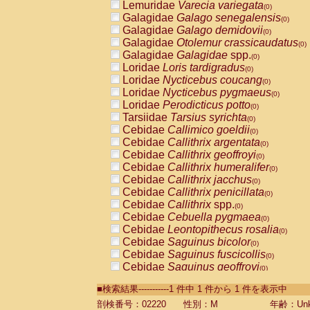
Lemuridae
Varecia variegata
(0)
Galagidae
Galago senegalensis
(0)
Galagidae
Galago demidovii
(0)
Galagidae
Otolemur crassicaudatus
(0)
Galagidae
Galagidae
spp.
(0)
Loridae
Loris tardigradus
(0)
Loridae
Nycticebus coucang
(0)
Loridae
Nycticebus pygmaeus
(0)
Loridae
Perodicticus potto
(0)
Tarsiidae
Tarsius syrichta
(0)
Cebidae
Callimico goeldii
(0)
Cebidae
Callithrix argentata
(0)
Cebidae
Callithrix geoffroyi
(0)
Cebidae
Callithrix humeralifer
(0)
Cebidae
Callithrix jacchus
(0)
Cebidae
Callithrix penicillata
(0)
Cebidae
Callithrix
spp.
(0)
Cebidae
Cebuella pygmaea
(0)
Cebidae
Leontopithecus rosalia
(0)
Cebidae
Saguinus bicolor
(0)
Cebidae
Saguinus fuscicollis
(0)
Cebidae
Saguinus geoffroyi
(0)
Cebidae
Saguinus imperator
(0)
■検索結果-----------1 件中 1 件から 1 件を表示中
Cebidae
Saguinus labiatus
(0)
Cebidae
Saguinus leucopus
剖検番号：02220
性別：M
年齢：Unk
(0)