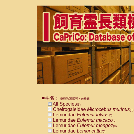
■学名：
※複数選択可・or検索
All Species
(1)
Cheirogaleidae
Microcebus murinus
(0)
Lemuridae
Eulemur fulvus
(0)
Lemuridae
Eulemur macaco
(0)
Lemuridae
Eulemur mongoz
(0)
Lemuridae
Lemur catta
(0)