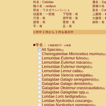
科名：Cebidae
Cebidae
Saguinus midas
属名：
Sa
(0)
種小名：
oedipus
亜種小名
Cebidae
Saguinus mystax
(0)
和名：ワタボウシパンシェ
英名：Cotto
Cebidae
Saguinus nigricollis
(0)
頭蓋骨：一部無
下顎骨：有
上腕骨：
Cebidae
Saguinus oedipus
(1)
尺骨：有
肩甲骨：有
大腿骨：
Cebidae
Saguinus weddelli
(0)
腓骨：有
寛骨：有
体幹：有
Cebidae
Saguinus
spp.
(0)
手：有
足：有
Cebidae
Aotus trivirgatus
(0)
Cebidae
Cebus albifrons
1 件中 1 件から 1 件を表示中
(0)
Cebidae
Cebus apella
(0)
Cebidae
Cebus capucinus
(0)
■学名：
Cebidae
Cebus nigrivittatus
※複数選択可・or検索
(0)
Cebidae
Cebus
spp.
All Species
(0)
(1)
Cebidae
Saimiri boliviensis
Cheirogaleidae
Microcebus murinus
(0)
(0)
Cebidae
Saimiri sciureus
Lemuridae
Eulemur fulvus
(0)
(0)
Atelidae
Alouatta caraya
Lemuridae
Eulemur macaco
(0)
(0)
Atelidae
Alouatta fusca
Lemuridae
Eulemur mongoz
(0)
(0)
Atelidae
Alouatta seniculus
Lemuridae
Lemur catta
(0)
(0)
Atelidae
Alouatta
spp.
Lemuridae
Varecia variegata
(0)
(0)
Atelidae
Ateles belzebuth
Galagidae
Galago senegalensis
(0)
(0)
Atelidae
Ateles geoffroyi
Galagidae
Galago demidovii
(0)
(0)
Atelidae
Ateles paniscus
Galagidae
Otolemur crassicaudatus
(0)
(0)
Atelidae
Ateles
spp.
Galagidae
Galagidae
spp.
(0)
(0)
Atelidae
Lagothrix lagothricha
Loridae
Loris tardigradus
(0)
(0)
Atelidae
Lagothrix lagothricha cana
Loridae
Nycticebus coucang
(0)
(0)
Pitheciidae
Cacajao calvus rubicundu
Loridae
Nycticebus pygmaeus
(0)