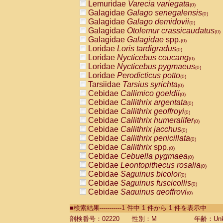
Lemuridae
Varecia variegata
(0)
Galagidae
Galago senegalensis
(0)
Galagidae
Galago demidovii
(0)
Galagidae
Otolemur crassicaudatus
(0)
Galagidae
Galagidae
spp.
(0)
Loridae
Loris tardigradus
(0)
Loridae
Nycticebus coucang
(0)
Loridae
Nycticebus pygmaeus
(0)
Loridae
Perodicticus potto
(0)
Tarsiidae
Tarsius syrichta
(0)
Cebidae
Callimico goeldii
(0)
Cebidae
Callithrix argentata
(0)
Cebidae
Callithrix geoffroyi
(0)
Cebidae
Callithrix humeralifer
(0)
Cebidae
Callithrix jacchus
(0)
Cebidae
Callithrix penicillata
(0)
Cebidae
Callithrix
spp.
(0)
Cebidae
Cebuella pygmaea
(0)
Cebidae
Leontopithecus rosalia
(0)
Cebidae
Saguinus bicolor
(0)
Cebidae
Saguinus fuscicollis
(0)
Cebidae
Saguinus geoffroyi
(0)
Cebidae
Saguinus imperator
(0)
■検索結果-----------1 件中 1 件から 1 件を表示中
Cebidae
Saguinus labiatus
(0)
Cebidae
Saguinus leucopus
剖検番号：02220
性別：M
年齢：Unk
(0)