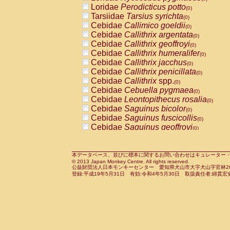
Pitheciidae
Callicebus cupreus
Loridae
Perodicticus potto
(0)
(0)
Pitheciidae
Callicebus donacophilus
Tarsiidae
Tarsius syrichta
(0
(0)
Pitheciidae
Callicebus moloch
Cebidae
Callimico goeldii
(0)
(0)
Pitheciidae
Callicebus torquatus
Cebidae
Callithrix argentata
(0)
(0)
Pitheciidae
Callicebus
spp.
Cebidae
Callithrix geoffroyi
(0)
(0)
Pitheciidae
Chiropotes satanas
Cebidae
Callithrix humeralifer
(0)
(0)
Pitheciidae
Pithecia monachus
Cebidae
Callithrix jacchus
(0)
(0)
Pitheciidae
Pithecia pithecia
Cebidae
Callithrix penicillata
(0)
(0)
Cercopithecidae
Cercocebus agilis
Cebidae
Callithrix
spp.
(0)
(0)
Cercopithecidae
Cercocebus galeritus
Cebidae
Cebuella pygmaea
(0)
Cercopithecidae
Cercocebus torquatu
Cebidae
Leontopithecus rosalia
(0)
Cercopithecidae
Cercocebus torquatus
Cebidae
Saguinus bicolor
(0)
Cercopithecidae
Cercocebus torquatu
Cebidae
Saguinus fuscicollis
(0)
Cercopithecidae
Cercocebus
hybrid
Cebidae
Saguinus geoffroyi
(0)
(0)
Cercopithecidae
Cercocebus
spp.
Cebidae
Saguinus imperator
(0)
(0)
Cercopithecidae
Lophocebus albigen
Cebidae
Saguinus labiatus
(0)
Cercopithecidae
Papio anubis
Cebidae
Saguinus leucopus
本データベース、並びに標本に関するお問い合わせはキュレーター・新宅勇太までお願い
(0)
(0)
© 2013 Japan Monkey Centre. All rights reserved.
Cercopithecidae
Papio cynocephalus
Cebidae
Saguinus midas
(
(0)
公益財団法人日本モンキーセンター 愛知県犬山市大字犬山字官林26番
Cercopithecidae
Papio hamadryas
Cebidae
Saguinus mystax
(0)
登録:平成19年5月31日 有効:令和4年5月30日 取扱責任者:綿貫宏
(0)
Cercopithecidae
Papio papio
Cebidae
Saguinus nigricollis
(0)
(0)
Cercopithecidae
Papio
spp.
Cebidae
Saguinus oedipus
(0)
(1)
Cercopithecidae
Mandrillus leucopha
Cebidae
Saguinus weddelli
(0)
Cercopithecidae
Mandrillus sphinx
Cebidae
Saguinus
spp.
(0)
(0)
Cercopithecidae
Theropithecus gelad
Cebidae
Aotus trivirgatus
(0)
Cercopithecidae
Macaca arctoides
Cebidae
Cebus albifrons
(0)
(0)