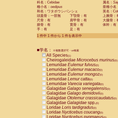
科名：Cebidae
Cebidae
Saguinus midas
属名：
Sa
(0)
種小名：
oedipus
亜種小名
Cebidae
Saguinus mystax
(0)
和名：ワタボウシパンシェ
英名：Cotto
Cebidae
Saguinus nigricollis
(0)
頭蓋骨：一部無
下顎骨：有
上腕骨：
Cebidae
Saguinus oedipus
(1)
尺骨：有
肩甲骨：有
大腿骨：
Cebidae
Saguinus weddelli
(0)
腓骨：有
寛骨：有
体幹：有
Cebidae
Saguinus
spp.
(0)
手：有
足：有
Cebidae
Aotus trivirgatus
(0)
Cebidae
Cebus albifrons
1 件中 1 件から 1 件を表示中
(0)
Cebidae
Cebus apella
(0)
Cebidae
Cebus capucinus
(0)
■学名：
Cebidae
Cebus nigrivittatus
※複数選択可・or検索
(0)
Cebidae
Cebus
spp.
All Species
(0)
(1)
Cebidae
Saimiri boliviensis
Cheirogaleidae
Microcebus murinus
(0)
(0)
Cebidae
Saimiri sciureus
Lemuridae
Eulemur fulvus
(0)
(0)
Atelidae
Alouatta caraya
Lemuridae
Eulemur macaco
(0)
(0)
Atelidae
Alouatta fusca
Lemuridae
Eulemur mongoz
(0)
(0)
Atelidae
Alouatta seniculus
Lemuridae
Lemur catta
(0)
(0)
Atelidae
Alouatta
spp.
Lemuridae
Varecia variegata
(0)
(0)
Atelidae
Ateles belzebuth
Galagidae
Galago senegalensis
(0)
(0)
Atelidae
Ateles geoffroyi
Galagidae
Galago demidovii
(0)
(0)
Atelidae
Ateles paniscus
Galagidae
Otolemur crassicaudatus
(0)
(0)
Atelidae
Ateles
spp.
Galagidae
Galagidae
spp.
(0)
(0)
Atelidae
Lagothrix lagothricha
Loridae
Loris tardigradus
(0)
(0)
Atelidae
Lagothrix lagothricha cana
Loridae
Nycticebus coucang
(0)
(0)
Pitheciidae
Cacajao calvus rubicundu
Loridae
Nycticebus pygmaeus
(0)