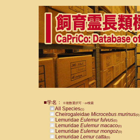
■学名：
※複数選択可・or検索
All Species
(1)
Cheirogaleidae
Microcebus murinus
(0)
Lemuridae
Eulemur fulvus
(0)
Lemuridae
Eulemur macaco
(0)
Lemuridae
Eulemur mongoz
(0)
Lemuridae
Lemur catta
(0)