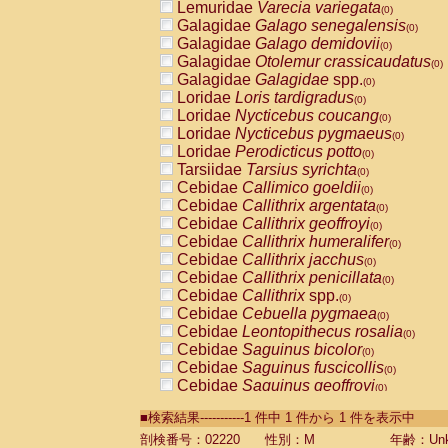
Lemuridae
Varecia variegata
(0)
Galagidae
Galago senegalensis
(0)
Galagidae
Galago demidovii
(0)
Galagidae
Otolemur crassicaudatus
(0)
Galagidae
Galagidae
spp.
(0)
Loridae
Loris tardigradus
(0)
Loridae
Nycticebus coucang
(0)
Loridae
Nycticebus pygmaeus
(0)
Loridae
Perodicticus potto
(0)
Tarsiidae
Tarsius syrichta
(0)
Cebidae
Callimico goeldii
(0)
Cebidae
Callithrix argentata
(0)
Cebidae
Callithrix geoffroyi
(0)
Cebidae
Callithrix humeralifer
(0)
Cebidae
Callithrix jacchus
(0)
Cebidae
Callithrix penicillata
(0)
Cebidae
Callithrix
spp.
(0)
Cebidae
Cebuella pygmaea
(0)
Cebidae
Leontopithecus rosalia
(0)
Cebidae
Saguinus bicolor
(0)
Cebidae
Saguinus fuscicollis
(0)
Cebidae
Saguinus geoffroyi
(0)
Cebidae
Saguinus imperator
(0)
■検索結果-----------1 件中 1 件から 1 件を表示中
Cebidae
Saguinus labiatus
(0)
Cebidae
Saguinus leucopus
剖検番号：02220
性別：M
年齢：Unk
(0)