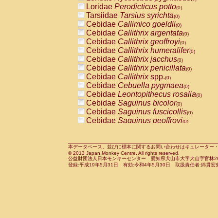
Pitheciidae
Callicebus cupreus
Loridae
Perodicticus potto
(0)
(0)
Pitheciidae
Callicebus donacophilus
Tarsiidae
Tarsius syrichta
(0
(0)
Pitheciidae
Callicebus moloch
Cebidae
Callimico goeldii
(0)
(0)
Pitheciidae
Callicebus torquatus
Cebidae
Callithrix argentata
(0)
(0)
Pitheciidae
Callicebus
spp.
Cebidae
Callithrix geoffroyi
(0)
(0)
Pitheciidae
Chiropotes satanas
Cebidae
Callithrix humeralifer
(0)
(0)
Pitheciidae
Pithecia monachus
Cebidae
Callithrix jacchus
(0)
(0)
Pitheciidae
Pithecia pithecia
Cebidae
Callithrix penicillata
(0)
(0)
Cercopithecidae
Cercocebus agilis
Cebidae
Callithrix
spp.
(0)
(0)
Cercopithecidae
Cercocebus galeritus
Cebidae
Cebuella pygmaea
(0)
Cercopithecidae
Cercocebus torquatu
Cebidae
Leontopithecus rosalia
(0)
Cercopithecidae
Cercocebus torquatus
Cebidae
Saguinus bicolor
(0)
Cercopithecidae
Cercocebus torquatu
Cebidae
Saguinus fuscicollis
(0)
Cercopithecidae
Cercocebus
hybrid
Cebidae
Saguinus geoffroyi
(0)
(0)
Cercopithecidae
Cercocebus
spp.
Cebidae
Saguinus imperator
(0)
(0)
Cercopithecidae
Lophocebus albigen
Cebidae
Saguinus labiatus
(0)
Cercopithecidae
Papio anubis
Cebidae
Saguinus leucopus
本データベース、並びに標本に関するお問い合わせはキュレーター・新宅勇太までお願い
(0)
(0)
© 2013 Japan Monkey Centre. All rights reserved.
Cercopithecidae
Papio cynocephalus
Cebidae
Saguinus midas
(
(0)
公益財団法人日本モンキーセンター 愛知県犬山市大字犬山字官林26番
Cercopithecidae
Papio hamadryas
Cebidae
Saguinus mystax
(0)
登録:平成19年5月31日 有効:令和4年5月30日 取扱責任者:綿貫宏
(0)
Cercopithecidae
Papio papio
Cebidae
Saguinus nigricollis
(0)
(0)
Cercopithecidae
Papio
spp.
Cebidae
Saguinus oedipus
(0)
(1)
Cercopithecidae
Mandrillus leucopha
Cebidae
Saguinus weddelli
(0)
Cercopithecidae
Mandrillus sphinx
Cebidae
Saguinus
spp.
(0)
(0)
Cercopithecidae
Theropithecus gelad
Cebidae
Aotus trivirgatus
(0)
Cercopithecidae
Macaca arctoides
Cebidae
Cebus albifrons
(0)
(0)