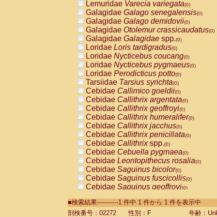
Lemuridae
Varecia variegata
(0)
Galagidae
Galago senegalensis
(0)
Galagidae
Galago demidovii
(0)
Galagidae
Otolemur crassicaudatus
(0)
Galagidae
Galagidae
spp.
(0)
Loridae
Loris tardigradus
(0)
Loridae
Nycticebus coucang
(0)
Loridae
Nycticebus pygmaeus
(0)
Loridae
Perodicticus potto
(0)
Tarsiidae
Tarsius syrichta
(0)
Cebidae
Callimico goeldii
(0)
Cebidae
Callithrix argentata
(0)
Cebidae
Callithrix geoffroyi
(0)
Cebidae
Callithrix humeralifer
(0)
Cebidae
Callithrix jacchus
(0)
Cebidae
Callithrix penicillata
(0)
Cebidae
Callithrix
spp.
(0)
Cebidae
Cebuella pygmaea
(0)
Cebidae
Leontopithecus rosalia
(0)
Cebidae
Saguinus bicolor
(0)
Cebidae
Saguinus fuscicollis
(0)
Cebidae
Saguinus geoffroyi
(0)
Cebidae
Saguinus imperator
(0)
■検索結果-----------1 件中 1 件から 1 件を表示中
Cebidae
Saguinus labiatus
(0)
Cebidae
Saguinus leucopus
剖検番号：02272
性別：F
年齢：Unk
(0)