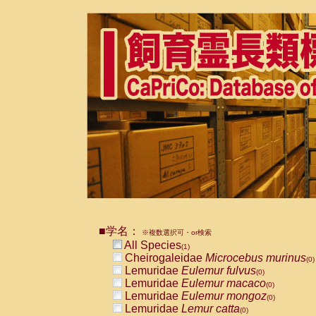
■学名：
※複数選択可・or検索
All Species
(1)
Cheirogaleidae
Microcebus murinus
(0)
Lemuridae
Eulemur fulvus
(0)
Lemuridae
Eulemur macaco
(0)
Lemuridae
Eulemur mongoz
(0)
Lemuridae
Lemur catta
(0)