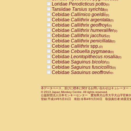
Pitheciidae
Callicebus cupreus
Loridae
Perodicticus potto
(0)
(0)
Pitheciidae
Callicebus donacophilus
Tarsiidae
Tarsius syrichta
(0
(0)
Pitheciidae
Callicebus moloch
Cebidae
Callimico goeldii
(0)
(0)
Pitheciidae
Callicebus torquatus
Cebidae
Callithrix argentata
(0)
(0)
Pitheciidae
Callicebus
spp.
Cebidae
Callithrix geoffroyi
(0)
(0)
Pitheciidae
Chiropotes satanas
Cebidae
Callithrix humeralifer
(0)
(0)
Pitheciidae
Pithecia monachus
Cebidae
Callithrix jacchus
(0)
(0)
Pitheciidae
Pithecia pithecia
Cebidae
Callithrix penicillata
(0)
(0)
Cercopithecidae
Cercocebus agilis
Cebidae
Callithrix
spp.
(0)
(0)
Cercopithecidae
Cercocebus galeritus
Cebidae
Cebuella pygmaea
(0)
Cercopithecidae
Cercocebus torquatu
Cebidae
Leontopithecus rosalia
(0)
Cercopithecidae
Cercocebus torquatus
Cebidae
Saguinus bicolor
(0)
Cercopithecidae
Cercocebus torquatu
Cebidae
Saguinus fuscicollis
(0)
Cercopithecidae
Cercocebus
hybrid
Cebidae
Saguinus geoffroyi
(0)
(0)
Cercopithecidae
Cercocebus
spp.
Cebidae
Saguinus imperator
(0)
(0)
Cercopithecidae
Lophocebus albigen
Cebidae
Saguinus labiatus
(0)
Cercopithecidae
Papio anubis
Cebidae
Saguinus leucopus
本データベース、並びに標本に関するお問い合わせはキュレーター・新宅勇太までお願い
(0)
(0)
© 2013 Japan Monkey Centre. All rights reserved.
Cercopithecidae
Papio cynocephalus
Cebidae
Saguinus midas
(
(0)
公益財団法人日本モンキーセンター 愛知県犬山市大字犬山字官林26番
Cercopithecidae
Papio hamadryas
Cebidae
Saguinus mystax
(0)
登録:平成19年5月31日 有効:令和4年5月30日 取扱責任者:綿貫宏
(0)
Cercopithecidae
Papio papio
Cebidae
Saguinus nigricollis
(0)
(1)
Cercopithecidae
Papio
spp.
Cebidae
Saguinus oedipus
(0)
(0)
Cercopithecidae
Mandrillus leucopha
Cebidae
Saguinus weddelli
(0)
Cercopithecidae
Mandrillus sphinx
Cebidae
Saguinus
spp.
(0)
(0)
Cercopithecidae
Theropithecus gelad
Cebidae
Aotus trivirgatus
(0)
Cercopithecidae
Macaca arctoides
Cebidae
Cebus albifrons
(0)
(0)