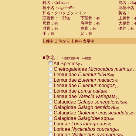
科名：Cebidae
Cebidae
Saguinus midas
属名：
Sa
(0)
種小名：
nigricollis
亜種小名
Cebidae
Saguinus mystax
(0)
和名：クロクビタマリン
英名：
Cebidae
Saguinus nigricollis
(1)
頭蓋骨：一部無
下顎骨：有
上腕骨：
Cebidae
Saguinus oedipus
(0)
尺骨：有
肩甲骨：有
大腿骨：
Cebidae
Saguinus weddelli
(0)
腓骨：有
寛骨：有
体幹：有
Cebidae
Saguinus
spp.
(0)
手：有
足：有
Cebidae
Aotus trivirgatus
(0)
Cebidae
Cebus albifrons
1 件中 1 件から 1 件を表示中
(0)
Cebidae
Cebus apella
(0)
Cebidae
Cebus capucinus
(0)
■学名：
Cebidae
Cebus nigrivittatus
※複数選択可・or検索
(0)
Cebidae
Cebus
spp.
All Species
(0)
(1)
Cebidae
Saimiri boliviensis
Cheirogaleidae
Microcebus murinus
(0)
(0)
Cebidae
Saimiri sciureus
Lemuridae
Eulemur fulvus
(0)
(0)
Atelidae
Alouatta caraya
Lemuridae
Eulemur macaco
(0)
(0)
Atelidae
Alouatta fusca
Lemuridae
Eulemur mongoz
(0)
(0)
Atelidae
Alouatta seniculus
Lemuridae
Lemur catta
(0)
(0)
Atelidae
Alouatta
spp.
Lemuridae
Varecia variegata
(0)
(0)
Atelidae
Ateles belzebuth
Galagidae
Galago senegalensis
(0)
(0)
Atelidae
Ateles geoffroyi
Galagidae
Galago demidovii
(0)
(0)
Atelidae
Ateles paniscus
Galagidae
Otolemur crassicaudatus
(0)
(0)
Atelidae
Ateles
spp.
Galagidae
Galagidae
spp.
(0)
(0)
Atelidae
Lagothrix lagothricha
Loridae
Loris tardigradus
(0)
(0)
Atelidae
Lagothrix lagothricha cana
Loridae
Nycticebus coucang
(0)
(0)
Pitheciidae
Cacajao calvus rubicundu
Loridae
Nycticebus pygmaeus
(0)