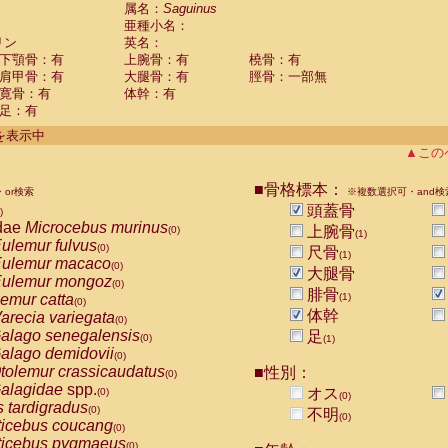
guinus midas
属名：
Saguinus
(0)
亜種小名：
guinus mystax
(0)
リン
英名：
uinus nigricollis
(1)
下顎骨：有
上腕骨：有
橈骨：有
guinus oedipus
(1)
肩甲骨：有
大腿骨：有
脛骨：一部無
uinus weddelli
(0)
寛骨：有
体幹：有
guinus
spp.
(0)
足：有
us trivirgatus
(0)
us albifrons
件を表示中
(0)
us apella
▲この
(0)
bus capucinus
(0)
us nigrivittatus
■骨格標本：
or検索
(0)
※複数選択可・and検
bus
spp.
頭蓋骨
(0)
)
miri boliviensis
dae
Microcebus murinus
(0)
上腕骨
(0)
(1)
miri sciureus
ulemur fulvus
(0)
(0)
尺骨
(1)
uatta caraya
ulemur macaco
(0)
(0)
大腿骨
uatta fusca
ulemur mongoz
(0)
(0)
腓骨
uatta seniculus
emur catta
(1)
(0)
(0)
uatta
spp.
体幹
arecia variegata
(0)
(0)
les belzebuth
alago senegalensis
足
(0)
(0)
(1)
les geoffroyi
alago demidovii
(0)
(0)
les paniscus
tolemur crassicaudatus
■性別：
(0)
(0)
les
spp.
alagidae
spp.
(0)
オス
(0)
(0)
othrix lagothricha
s tardigradus
(0)
(0)
不明
(0)
othrix lagothricha cana
ticebus coucang
(0)
(0)
Cacajao calvus rubicundus
ticebus pygmaeus
(0)
(0)