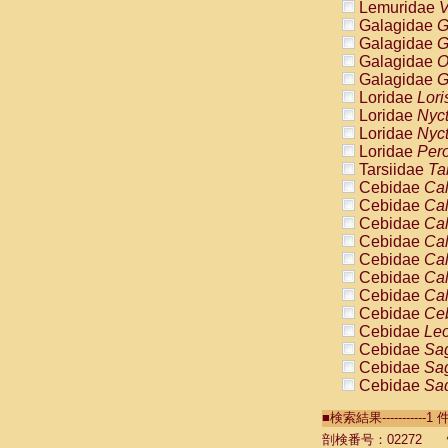
Lemuridae
V
Galagidae
G
Galagidae
G
Galagidae
O
Galagidae
G
Loridae
Lori
Loridae
Nyc
Loridae
Nyc
Loridae
Pero
Tarsiidae
Ta
Cebidae
Cal
Cebidae
Cal
Cebidae
Cal
Cebidae
Cal
Cebidae
Cal
Cebidae
Cal
Cebidae
Cal
Cebidae
Ce
Cebidae
Leo
Cebidae
Sag
Cebidae
Sag
Cebidae
Sag
Cebidae
Sag
■検索結果----------
Cebidae
Sag
Cebidae
Sa
剖検番号：02272