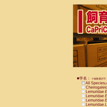
■学名：
※複数選択可・
All Species
(2
Cheirogalei
Lemuridae
E
Lemuridae
E
Lemuridae
E
Lemuridae
L