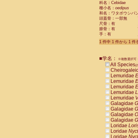
科名：Cebidae
Cebidae
Sa
種小名：
oedipus
Cebidae
Sa
和名：ワタボウシパ
Cebidae
Sag
頭蓋骨：一部無
Cebidae
Sa
尺骨：有
Cebidae
Sag
腓骨：有
Cebidae
Sa
手：有
Cebidae
Aot
Cebidae
Ceb
1 件中 1 件から 1 
Cebidae
Ceb
Cebidae
Ce
■学名：
Cebidae
Ceb
※複数選択可・
Cebidae
Ce
All Species
(2
Cebidae
Sai
Cheirogalei
Cebidae
Sai
Lemuridae
E
Atelidae
Alo
Lemuridae
E
Atelidae
Alo
Lemuridae
E
Atelidae
Alo
Lemuridae
L
Atelidae
Alo
Lemuridae
V
Atelidae
Ate
Galagidae
G
Atelidae
Ate
Galagidae
G
Atelidae
Ate
Galagidae
O
Atelidae
Ate
Galagidae
G
Atelidae
Lag
Loridae
Lori
Atelidae
Lag
Loridae
Nyc
Pitheciidae
Loridae
Nyc