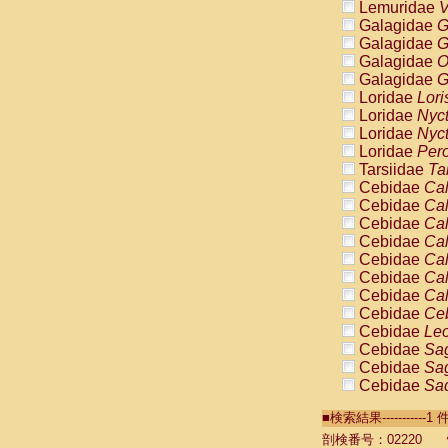
Lemuridae
V
Galagidae
G
Galagidae
G
Galagidae
O
Galagidae
G
Loridae
Lori
Loridae
Nyc
Loridae
Nyc
Loridae
Pero
Tarsiidae
Ta
Cebidae
Cal
Cebidae
Cal
Cebidae
Cal
Cebidae
Cal
Cebidae
Cal
Cebidae
Cal
Cebidae
Cal
Cebidae
Ce
Cebidae
Leo
Cebidae
Sag
Cebidae
Sag
Cebidae
Sag
Cebidae
Sag
■検索結果----------
Cebidae
Sag
Cebidae
Sa
剖検番号：02220