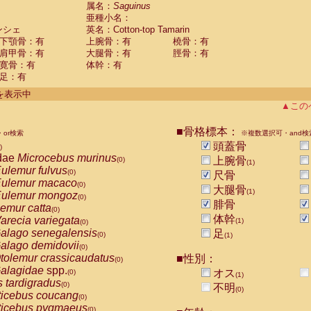
guinus midas
属名：
Saguinus
(0)
亜種小名：
guinus mystax
(0)
ンシェ
英名：Cotton-top Tamarin
uinus nigricollis
(1)
下顎骨：有
上腕骨：有
橈骨：有
guinus oedipus
(1)
肩甲骨：有
大腿骨：有
脛骨：有
uinus weddelli
(0)
寛骨：有
体幹：有
guinus
spp.
(0)
足：有
us trivirgatus
(0)
us albifrons
件を表示中
(0)
us apella
▲この
(0)
bus capucinus
(0)
us nigrivittatus
■骨格標本：
or検索
(0)
※複数選択可・and検
bus
spp.
頭蓋骨
(0)
)
miri boliviensis
dae
Microcebus murinus
(0)
上腕骨
(0)
(1)
miri sciureus
ulemur fulvus
(0)
(0)
尺骨
uatta caraya
ulemur macaco
(0)
(0)
大腿骨
(1)
uatta fusca
ulemur mongoz
(0)
(0)
腓骨
uatta seniculus
emur catta
(0)
(0)
uatta
spp.
体幹
arecia variegata
(0)
(1)
(0)
les belzebuth
alago senegalensis
足
(0)
(0)
(1)
les geoffroyi
alago demidovii
(0)
(0)
les paniscus
tolemur crassicaudatus
■性別：
(0)
(0)
les
spp.
alagidae
spp.
(0)
オス
(0)
(1)
othrix lagothricha
s tardigradus
(0)
(0)
不明
(0)
othrix lagothricha cana
ticebus coucang
(0)
(0)
Cacajao calvus rubicundus
ticebus pygmaeus
(0)
(0)