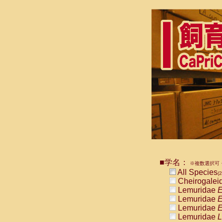
■学名：
※複数選択可・
All Species
(2
Cheirogalei
Lemuridae
E
Lemuridae
E
Lemuridae
E
Lemuridae
L