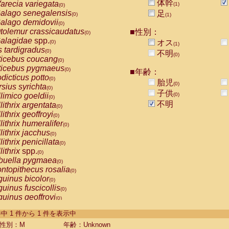
体幹
arecia variegata
(1)
(0)
alago senegalensis
足
(0)
(1)
alago demidovii
(0)
tolemur crassicaudatus
■性別：
(0)
alagidae
spp.
オス
(0)
(1)
s tardigradus
(0)
不明
(0)
ticebus coucang
(0)
ticebus pygmaeus
(0)
■年齢：
dicticus potto
(0)
胎児
(0)
rsius syrichta
(0)
子供
limico goeldii
(0)
(0)
不明
lithrix argentata
(0)
lithrix geoffroyi
(0)
lithrix humeralifer
(0)
lithrix jacchus
(0)
lithrix penicillata
(0)
lithrix
spp.
(0)
buella pygmaea
(0)
ntopithecus rosalia
(0)
uinus bicolor
(0)
uinus fuscicollis
(0)
uinus geoffroyi
(0)
uinus imperator
(0)
-1 件中 1 件から 1 件を表示中
uinus labiatus
(0)
guinus leucopus
性別：M
年齢：Unknown
(0)