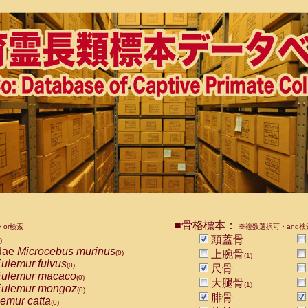
■骨格標本：
or検索
※複数選択可・and検
頭蓋骨
)
dae
Microcebus murinus
上腕骨
(0)
(1)
ulemur fulvus
(0)
尺骨
ulemur macaco
(0)
大腿骨
(1)
ulemur mongoz
(0)
腓骨
emur catta
(0)