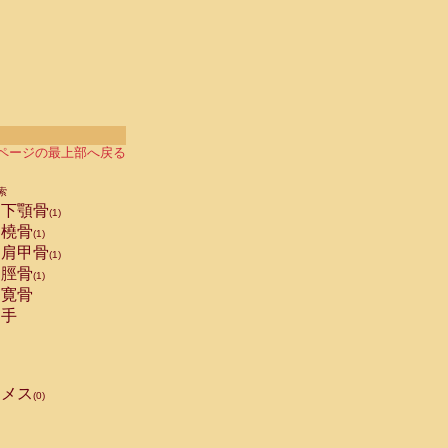
ページの最上部へ戻る
索
下顎骨
(1)
橈骨
(1)
肩甲骨
(1)
脛骨
(1)
寛骨
手
メス
(0)