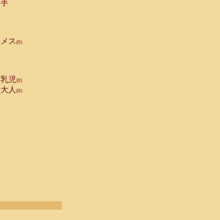
手
メス
(0)
乳児
(0)
大人
(0)