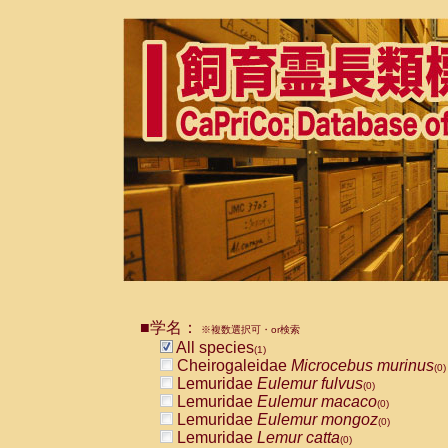
■学名：
※複数選択可・or検索
All species
(1)
Cheirogaleidae
Microcebus murinus
(0)
Lemuridae
Eulemur fulvus
(0)
Lemuridae
Eulemur macaco
(0)
Lemuridae
Eulemur mongoz
(0)
Lemuridae
Lemur catta
(0)