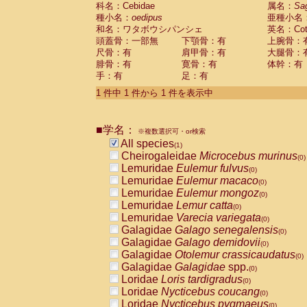
科名：Cebidae
Cebidae
Saguinus midas
属名：
Sa
(0)
種小名：
oedipus
亜種小名
Cebidae
Saguinus mystax
(0)
和名：ワタボウシパンシェ
英名：Cotto
Cebidae
Saguinus nigricollis
(0)
頭蓋骨：一部無
下顎骨：有
上腕骨：
Cebidae
Saguinus oedipus
(1)
尺骨：有
肩甲骨：有
大腿骨：
Cebidae
Saguinus weddelli
(0)
腓骨：有
寛骨：有
体幹：有
Cebidae
Saguinus
spp.
(0)
手：有
足：有
Cebidae
Aotus trivirgatus
(0)
Cebidae
Cebus albifrons
1 件中 1 件から 1 件を表示中
(0)
Cebidae
Cebus apella
(0)
Cebidae
Cebus capucinus
(0)
■学名：
Cebidae
Cebus nigrivittatus
※複数選択可・or検索
(0)
Cebidae
Cebus
spp.
All species
(0)
(1)
Cebidae
Saimiri boliviensis
Cheirogaleidae
Microcebus murinus
(0)
(0)
Cebidae
Saimiri sciureus
Lemuridae
Eulemur fulvus
(0)
(0)
Atelidae
Alouatta caraya
Lemuridae
Eulemur macaco
(0)
(0)
Atelidae
Alouatta fusca
Lemuridae
Eulemur mongoz
(0)
(0)
Atelidae
Alouatta seniculus
Lemuridae
Lemur catta
(0)
(0)
Atelidae
Alouatta
spp.
Lemuridae
Varecia variegata
(0)
(0)
Atelidae
Ateles belzebuth
Galagidae
Galago senegalensis
(0)
(0)
Atelidae
Ateles geoffroyi
Galagidae
Galago demidovii
(0)
(0)
Atelidae
Ateles paniscus
Galagidae
Otolemur crassicaudatus
(0)
(0)
Atelidae
Ateles
spp.
Galagidae
Galagidae
spp.
(0)
(0)
Atelidae
Lagothrix lagothricha
Loridae
Loris tardigradus
(0)
(0)
Atelidae
Lagothrix lagothricha cana
Loridae
Nycticebus coucang
(0)
(0)
Pitheciidae
Cacajao calvus rubicundu
Loridae
Nycticebus pygmaeus
(0)