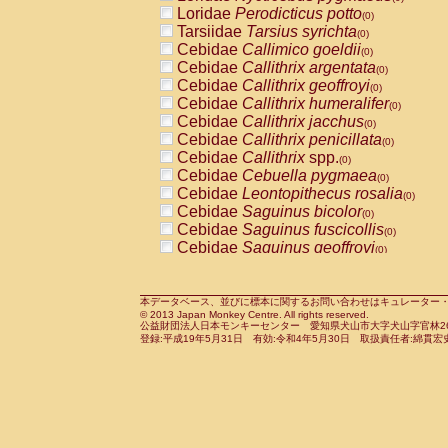
Pitheciidae
Callicebus cupreus
Loridae
Perodicticus potto
(0)
(0)
Pitheciidae
Callicebus donacophilus
Tarsiidae
Tarsius syrichta
(0
(0)
Pitheciidae
Callicebus moloch
Cebidae
Callimico goeldii
(0)
(0)
Pitheciidae
Callicebus torquatus
Cebidae
Callithrix argentata
(0)
(0)
Pitheciidae
Callicebus
spp.
Cebidae
Callithrix geoffroyi
(0)
(0)
Pitheciidae
Chiropotes satanas
Cebidae
Callithrix humeralifer
(0)
(0)
Pitheciidae
Pithecia monachus
Cebidae
Callithrix jacchus
(0)
(0)
Pitheciidae
Pithecia pithecia
Cebidae
Callithrix penicillata
(0)
(0)
Cercopithecidae
Cercocebus agilis
Cebidae
Callithrix
spp.
(0)
(0)
Cercopithecidae
Cercocebus galeritus
Cebidae
Cebuella pygmaea
(0)
Cercopithecidae
Cercocebus torquatu
Cebidae
Leontopithecus rosalia
(0)
Cercopithecidae
Cercocebus torquatus
Cebidae
Saguinus bicolor
(0)
Cercopithecidae
Cercocebus torquatu
Cebidae
Saguinus fuscicollis
(0)
Cercopithecidae
Cercocebus
hybrid
Cebidae
Saguinus geoffroyi
(0)
(0)
Cercopithecidae
Cercocebus
spp.
Cebidae
Saguinus imperator
(0)
(0)
Cercopithecidae
Lophocebus albigen
Cebidae
Saguinus labiatus
(0)
Cercopithecidae
Papio anubis
Cebidae
Saguinus leucopus
本データベース、並びに標本に関するお問い合わせはキュレーター・新宅勇太までお願い
(0)
(0)
© 2013 Japan Monkey Centre. All rights reserved.
Cercopithecidae
Papio cynocephalus
Cebidae
Saguinus midas
(
(0)
公益財団法人日本モンキーセンター 愛知県犬山市大字犬山字官林26番
Cercopithecidae
Papio hamadryas
Cebidae
Saguinus mystax
(0)
登録:平成19年5月31日 有効:令和4年5月30日 取扱責任者:綿貫宏
(0)
Cercopithecidae
Papio papio
Cebidae
Saguinus nigricollis
(0)
(0)
Cercopithecidae
Papio
spp.
Cebidae
Saguinus oedipus
(0)
(1)
Cercopithecidae
Mandrillus leucopha
Cebidae
Saguinus weddelli
(0)
Cercopithecidae
Mandrillus sphinx
Cebidae
Saguinus
spp.
(0)
(0)
Cercopithecidae
Theropithecus gelad
Cebidae
Aotus trivirgatus
(0)
Cercopithecidae
Macaca arctoides
Cebidae
Cebus albifrons
(0)
(0)