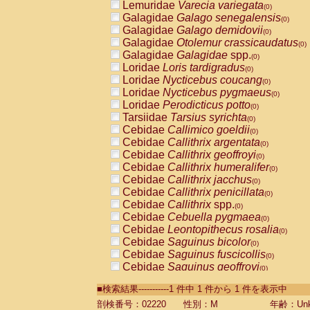
Lemuridae
Varecia variegata
(0)
Galagidae
Galago senegalensis
(0)
Galagidae
Galago demidovii
(0)
Galagidae
Otolemur crassicaudatus
(0)
Galagidae
Galagidae
spp.
(0)
Loridae
Loris tardigradus
(0)
Loridae
Nycticebus coucang
(0)
Loridae
Nycticebus pygmaeus
(0)
Loridae
Perodicticus potto
(0)
Tarsiidae
Tarsius syrichta
(0)
Cebidae
Callimico goeldii
(0)
Cebidae
Callithrix argentata
(0)
Cebidae
Callithrix geoffroyi
(0)
Cebidae
Callithrix humeralifer
(0)
Cebidae
Callithrix jacchus
(0)
Cebidae
Callithrix penicillata
(0)
Cebidae
Callithrix
spp.
(0)
Cebidae
Cebuella pygmaea
(0)
Cebidae
Leontopithecus rosalia
(0)
Cebidae
Saguinus bicolor
(0)
Cebidae
Saguinus fuscicollis
(0)
Cebidae
Saguinus geoffroyi
(0)
Cebidae
Saguinus imperator
(0)
■検索結果-----------1 件中 1 件から 1 件を表示中
Cebidae
Saguinus labiatus
(0)
Cebidae
Saguinus leucopus
剖検番号：02220
性別：M
年齢：Unk
(0)