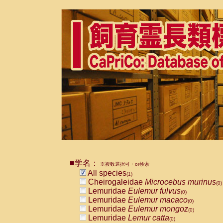
■学名：
※複数選択可・or検索
All species
(1)
Cheirogaleidae
Microcebus murinus
(0)
Lemuridae
Eulemur fulvus
(0)
Lemuridae
Eulemur macaco
(0)
Lemuridae
Eulemur mongoz
(0)
Lemuridae
Lemur catta
(0)