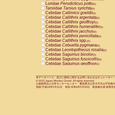
Pitheciidae
Callicebus cupreus
Loridae
Perodicticus potto
(0)
(0)
Pitheciidae
Callicebus donacophilus
Tarsiidae
Tarsius syrichta
(0
(0)
Pitheciidae
Callicebus moloch
Cebidae
Callimico goeldii
(0)
(0)
Pitheciidae
Callicebus torquatus
Cebidae
Callithrix argentata
(0)
(0)
Pitheciidae
Callicebus
spp.
Cebidae
Callithrix geoffroyi
(0)
(0)
Pitheciidae
Chiropotes satanas
Cebidae
Callithrix humeralifer
(0)
(0)
Pitheciidae
Pithecia monachus
Cebidae
Callithrix jacchus
(0)
(0)
Pitheciidae
Pithecia pithecia
Cebidae
Callithrix penicillata
(0)
(0)
Cercopithecidae
Cercocebus agilis
Cebidae
Callithrix
spp.
(0)
(0)
Cercopithecidae
Cercocebus galeritus
Cebidae
Cebuella pygmaea
(0)
Cercopithecidae
Cercocebus torquatu
Cebidae
Leontopithecus rosalia
(0)
Cercopithecidae
Cercocebus torquatus
Cebidae
Saguinus bicolor
(0)
Cercopithecidae
Cercocebus torquatu
Cebidae
Saguinus fuscicollis
(0)
Cercopithecidae
Cercocebus
hybrid
Cebidae
Saguinus geoffroyi
(0)
(0)
Cercopithecidae
Cercocebus
spp.
Cebidae
Saguinus imperator
(0)
(0)
Cercopithecidae
Lophocebus albigen
Cebidae
Saguinus labiatus
(0)
Cercopithecidae
Papio anubis
Cebidae
Saguinus leucopus
本データベース、並びに標本に関するお問い合わせはキュレーター・新宅勇太までお願い
(0)
(0)
© 2013 Japan Monkey Centre. All rights reserved.
Cercopithecidae
Papio cynocephalus
Cebidae
Saguinus midas
(
(0)
公益財団法人日本モンキーセンター 愛知県犬山市大字犬山字官林26番
Cercopithecidae
Papio hamadryas
Cebidae
Saguinus mystax
(0)
登録:平成19年5月31日 有効:令和4年5月30日 取扱責任者:綿貫宏
(0)
Cercopithecidae
Papio papio
Cebidae
Saguinus nigricollis
(0)
(0)
Cercopithecidae
Papio
spp.
Cebidae
Saguinus oedipus
(0)
(1)
Cercopithecidae
Mandrillus leucopha
Cebidae
Saguinus weddelli
(0)
Cercopithecidae
Mandrillus sphinx
Cebidae
Saguinus
spp.
(0)
(0)
Cercopithecidae
Theropithecus gelad
Cebidae
Aotus trivirgatus
(0)
Cercopithecidae
Macaca arctoides
Cebidae
Cebus albifrons
(0)
(0)