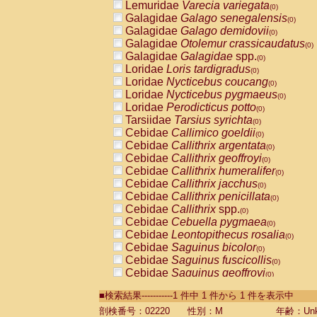
Lemuridae
Varecia variegata
(0)
Galagidae
Galago senegalensis
(0)
Galagidae
Galago demidovii
(0)
Galagidae
Otolemur crassicaudatus
(0)
Galagidae
Galagidae
spp.
(0)
Loridae
Loris tardigradus
(0)
Loridae
Nycticebus coucang
(0)
Loridae
Nycticebus pygmaeus
(0)
Loridae
Perodicticus potto
(0)
Tarsiidae
Tarsius syrichta
(0)
Cebidae
Callimico goeldii
(0)
Cebidae
Callithrix argentata
(0)
Cebidae
Callithrix geoffroyi
(0)
Cebidae
Callithrix humeralifer
(0)
Cebidae
Callithrix jacchus
(0)
Cebidae
Callithrix penicillata
(0)
Cebidae
Callithrix
spp.
(0)
Cebidae
Cebuella pygmaea
(0)
Cebidae
Leontopithecus rosalia
(0)
Cebidae
Saguinus bicolor
(0)
Cebidae
Saguinus fuscicollis
(0)
Cebidae
Saguinus geoffroyi
(0)
Cebidae
Saguinus imperator
(0)
■検索結果-----------1 件中 1 件から 1 件を表示中
Cebidae
Saguinus labiatus
(0)
Cebidae
Saguinus leucopus
剖検番号：02220
性別：M
年齢：Unk
(0)