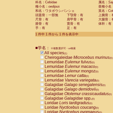
科名：Cebidae
Cebidae
Saguinus midas
属名：
Sa
(0)
種小名：
oedipus
亜種小名
Cebidae
Saguinus mystax
(0)
和名：ワタボウシパンシェ
英名：Cotto
Cebidae
Saguinus nigricollis
(0)
頭蓋骨：一部無
下顎骨：有
上腕骨：
Cebidae
Saguinus oedipus
(1)
尺骨：有
肩甲骨：有
大腿骨：
Cebidae
Saguinus weddelli
(0)
腓骨：有
寛骨：有
体幹：有
Cebidae
Saguinus
spp.
(0)
手：有
足：有
Cebidae
Aotus trivirgatus
(0)
Cebidae
Cebus albifrons
1 件中 1 件から 1 件を表示中
(0)
Cebidae
Cebus apella
(0)
Cebidae
Cebus capucinus
(0)
■学名：
Cebidae
Cebus nigrivittatus
※複数選択可・or検索
(0)
Cebidae
Cebus
spp.
All species
(0)
(1)
Cebidae
Saimiri boliviensis
Cheirogaleidae
Microcebus murinus
(0)
(0)
Cebidae
Saimiri sciureus
Lemuridae
Eulemur fulvus
(0)
(0)
Atelidae
Alouatta caraya
Lemuridae
Eulemur macaco
(0)
(0)
Atelidae
Alouatta fusca
Lemuridae
Eulemur mongoz
(0)
(0)
Atelidae
Alouatta seniculus
Lemuridae
Lemur catta
(0)
(0)
Atelidae
Alouatta
spp.
Lemuridae
Varecia variegata
(0)
(0)
Atelidae
Ateles belzebuth
Galagidae
Galago senegalensis
(0)
(0)
Atelidae
Ateles geoffroyi
Galagidae
Galago demidovii
(0)
(0)
Atelidae
Ateles paniscus
Galagidae
Otolemur crassicaudatus
(0)
(0)
Atelidae
Ateles
spp.
Galagidae
Galagidae
spp.
(0)
(0)
Atelidae
Lagothrix lagothricha
Loridae
Loris tardigradus
(0)
(0)
Atelidae
Lagothrix lagothricha cana
Loridae
Nycticebus coucang
(0)
(0)
Pitheciidae
Cacajao calvus rubicundu
Loridae
Nycticebus pygmaeus
(0)