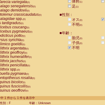
体幹
arecia variegata
(1)
(0)
alago senegalensis
足
(0)
(1)
alago demidovii
(0)
tolemur crassicaudatus
■性別：
(0)
alagidae
spp.
オス
(0)
(0)
s tardigradus
(0)
不明
(0)
ticebus coucang
(0)
ticebus pygmaeus
(0)
■年齢：
dicticus potto
(0)
胎児
(0)
rsius syrichta
(0)
子供
limico goeldii
(0)
(0)
不明
lithrix argentata
(0)
lithrix geoffroyi
(0)
lithrix humeralifer
(0)
lithrix jacchus
(0)
lithrix penicillata
(0)
lithrix
spp.
(0)
buella pygmaea
(0)
ntopithecus rosalia
(0)
uinus bicolor
(0)
uinus fuscicollis
(0)
uinus geoffroyi
(0)
uinus imperator
(0)
-1 件中 1 件から 1 件を表示中
uinus labiatus
(0)
guinus leucopus
性別：F
年齢：Unknown
(0)