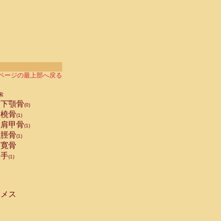
ページの最上部へ戻る
索
下顎骨
(0)
橈骨
(1)
肩甲骨
(1)
脛骨
(1)
寛骨
手
(1)
メス