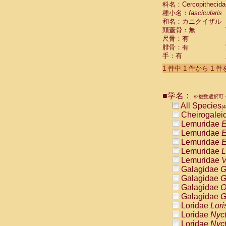
科名：Cercopithecida
Cebidae
Sa
種小名：
fascicularis
Cebidae
Sa
和名：カニクイザル
Cebidae
Sag
頭蓋骨：無
Cebidae
Sa
尺骨：有
Cebidae
Sag
腓骨：有
Cebidae
Sa
手：有
Cebidae
Aot
Cebidae
Ceb
1 件中 1 件から 1 
Cebidae
Ceb
Cebidae
Ce
■学名：
Cebidae
Ceb
※複数選択可・
Cebidae
Ce
All Species
(4
Cebidae
Sai
Cheirogalei
Cebidae
Sai
Lemuridae
E
Atelidae
Alo
Lemuridae
E
Atelidae
Alo
Lemuridae
E
Atelidae
Alo
Lemuridae
L
Atelidae
Alo
Lemuridae
V
Atelidae
Ate
Galagidae
G
Atelidae
Ate
Galagidae
G
Atelidae
Ate
Galagidae
O
Atelidae
Ate
Galagidae
G
Atelidae
Lag
Loridae
Lori
Atelidae
Lag
Loridae
Nyc
Pitheciidae
Loridae
Nyc