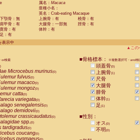
e
guinus midas
属名：
Macaca
(0)
亜種小名：
guinus mystax
(0)
英名：Crab-eating Macaque
uinus nigricollis
(1)
下顎骨：無
上腕骨：有
橈骨：有
guinus oedipus
(0)
肩甲骨：有
大腿骨：一部無
脛骨：有
uinus weddelli
(0)
寛骨：有
体幹：有
guinus
spp.
(0)
足：有
us trivirgatus
(0)
us albifrons
件を表示中
(0)
us apella
▲この
(0)
bus capucinus
(0)
us nigrivittatus
■骨格標本：
or検索
(0)
※複数選択可・and検
bus
spp.
頭蓋骨
(0)
)
(0)
miri boliviensis
dae
Microcebus murinus
(0)
上腕骨
(0)
(1)
miri sciureus
ulemur fulvus
(0)
(0)
尺骨
uatta caraya
ulemur macaco
(0)
(0)
大腿骨
uatta fusca
ulemur mongoz
(0)
(0)
腓骨
uatta seniculus
emur catta
(0)
(0)
uatta
spp.
体幹
arecia variegata
(0)
(1)
(0)
les belzebuth
alago senegalensis
足
(0)
(0)
(1)
les geoffroyi
alago demidovii
(0)
(0)
les paniscus
tolemur crassicaudatus
■性別：
(0)
(0)
les
spp.
alagidae
spp.
(0)
オス
(0)
(0)
othrix lagothricha
s tardigradus
(0)
(0)
不明
(0)
othrix lagothricha cana
ticebus coucang
(0)
(0)
Cacajao calvus rubicundus
ticebus pygmaeus
(0)
(0)