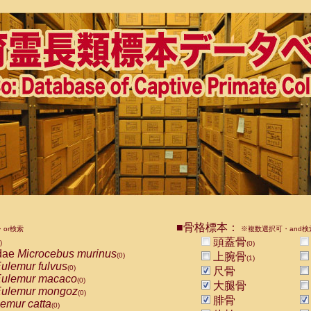
■骨格標本：
or検索
※複数選択可・and検
頭蓋骨
)
(0)
dae
Microcebus murinus
上腕骨
(0)
(1)
ulemur fulvus
(0)
尺骨
ulemur macaco
(0)
大腿骨
ulemur mongoz
(0)
腓骨
emur catta
(0)