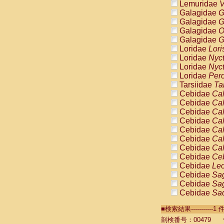
Lemuridae
V
Galagidae
G
Galagidae
G
Galagidae
O
Galagidae
G
Loridae
Lori
Loridae
Nyc
Loridae
Nyc
Loridae
Pero
Tarsiidae
Ta
Cebidae
Cal
Cebidae
Cal
Cebidae
Cal
Cebidae
Cal
Cebidae
Cal
Cebidae
Cal
Cebidae
Cal
Cebidae
Ce
Cebidae
Leo
Cebidae
Sag
Cebidae
Sag
Cebidae
Sag
Cebidae
Sag
■検索結果----------
Cebidae
Sag
Cebidae
Sa
剖検番号：00479