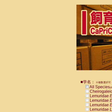
■学名：
※複数選択可・
All Species
(4
Cheirogalei
Lemuridae
E
Lemuridae
E
Lemuridae
E
Lemuridae
L