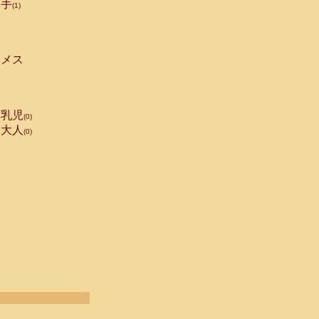
手
(1)
メス
乳児
(0)
大人
(0)