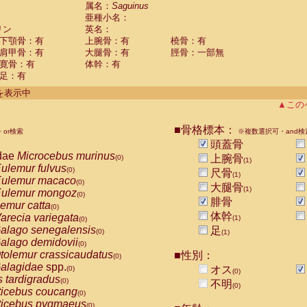
guinus midas
属名：
Saguinus
(0)
亜種小名：
guinus mystax
(0)
リン
英名：
uinus nigricollis
(1)
下顎骨：有
上腕骨：有
橈骨：有
guinus oedipus
(0)
肩甲骨：有
大腿骨：有
脛骨：一部無
uinus weddelli
(0)
寛骨：有
体幹：有
guinus
spp.
(0)
足：有
us trivirgatus
(0)
us albifrons
件を表示中
(0)
us apella
▲この
(0)
bus capucinus
(0)
us nigrivittatus
■骨格標本：
or検索
(0)
※複数選択可・and検
bus
spp.
頭蓋骨
(0)
miri boliviensis
dae
Microcebus murinus
(0)
上腕骨
(0)
(1)
miri sciureus
ulemur fulvus
(0)
(0)
尺骨
(1)
uatta caraya
ulemur macaco
(0)
(0)
大腿骨
(1)
uatta fusca
ulemur mongoz
(0)
(0)
腓骨
uatta seniculus
emur catta
(0)
(0)
uatta
spp.
体幹
arecia variegata
(0)
(1)
(0)
les belzebuth
alago senegalensis
足
(0)
(0)
(1)
les geoffroyi
alago demidovii
(0)
(0)
les paniscus
tolemur crassicaudatus
■性別：
(0)
(0)
les
spp.
alagidae
spp.
(0)
オス
(0)
(0)
othrix lagothricha
s tardigradus
(0)
(0)
不明
(0)
othrix lagothricha cana
ticebus coucang
(0)
(0)
Cacajao calvus rubicundus
ticebus pygmaeus
(0)
(0)