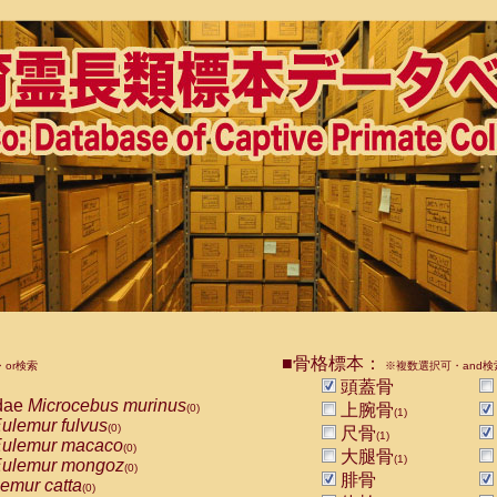
■骨格標本：
or検索
※複数選択可・and検
頭蓋骨
dae
Microcebus murinus
上腕骨
(0)
(1)
ulemur fulvus
(0)
尺骨
(1)
ulemur macaco
(0)
大腿骨
(1)
ulemur mongoz
(0)
腓骨
emur catta
(0)