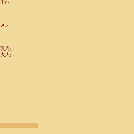
手
(1)
メス
乳児
(0)
大人
(0)