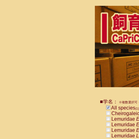
■学名：
※複数選択可・
All species
(1)
Cheirogalei
Lemuridae
E
Lemuridae
E
Lemuridae
E
Lemuridae
L