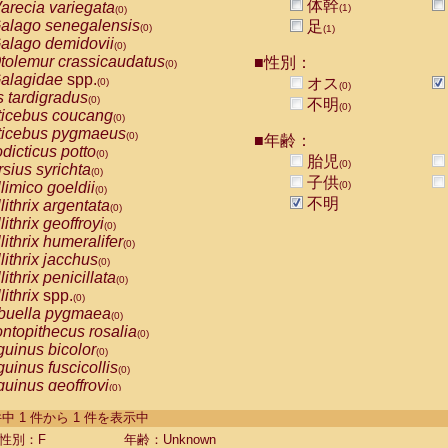
体幹
arecia variegata
(1)
(0)
alago senegalensis
足
(0)
(1)
alago demidovii
(0)
tolemur crassicaudatus
■性別：
(0)
alagidae
spp.
オス
(0)
(0)
s tardigradus
(0)
不明
(0)
ticebus coucang
(0)
ticebus pygmaeus
(0)
■年齢：
dicticus potto
(0)
胎児
(0)
rsius syrichta
(0)
子供
limico goeldii
(0)
(0)
不明
lithrix argentata
(0)
lithrix geoffroyi
(0)
lithrix humeralifer
(0)
lithrix jacchus
(0)
lithrix penicillata
(0)
lithrix
spp.
(0)
buella pygmaea
(0)
ntopithecus rosalia
(0)
uinus bicolor
(0)
uinus fuscicollis
(0)
uinus geoffroyi
(0)
uinus imperator
(0)
-1 件中 1 件から 1 件を表示中
uinus labiatus
(0)
guinus leucopus
性別：F
年齢：Unknown
(0)