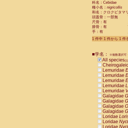
科名：Cebidae
Cebidae
Sa
種小名：
nigricollis
Cebidae
Sa
和名：クロクビタマ
Cebidae
Sag
頭蓋骨：一部無
Cebidae
Sa
尺骨：有
Cebidae
Sag
腓骨：有
Cebidae
Sa
手：有
Cebidae
Aot
Cebidae
Ceb
1 件中 1 件から 1 
Cebidae
Ceb
Cebidae
Ce
■学名：
Cebidae
Ceb
※複数選択可・
Cebidae
Ce
All species
(1)
Cebidae
Sai
Cheirogalei
Cebidae
Sai
Lemuridae
E
Atelidae
Alo
Lemuridae
E
Atelidae
Alo
Lemuridae
E
Atelidae
Alo
Lemuridae
L
Atelidae
Alo
Lemuridae
V
Atelidae
Ate
Galagidae
G
Atelidae
Ate
Galagidae
G
Atelidae
Ate
Galagidae
O
Atelidae
Ate
Galagidae
G
Atelidae
Lag
Loridae
Lori
Atelidae
Lag
Loridae
Nyc
Pitheciidae
Loridae
Nyc