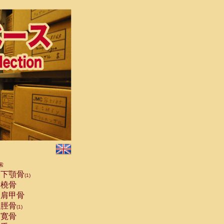
索
下顎骨
(1)
橈骨
肩甲骨
脛骨
(1)
寛骨