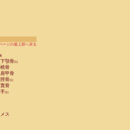
ページの最上部へ戻る
索
下顎骨
(1)
橈骨
肩甲骨
脛骨
(1)
寛骨
手
(1)
メス