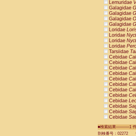
Lemuridae
V
Galagidae
G
Galagidae
G
Galagidae
O
Galagidae
G
Loridae
Lori
Loridae
Nyc
Loridae
Nyc
Loridae
Pero
Tarsiidae
Ta
Cebidae
Cal
Cebidae
Cal
Cebidae
Cal
Cebidae
Cal
Cebidae
Cal
Cebidae
Cal
Cebidae
Cal
Cebidae
Ce
Cebidae
Leo
Cebidae
Sag
Cebidae
Sag
Cebidae
Sag
Cebidae
Sag
■検索結果----------
Cebidae
Sag
Cebidae
Sa
剖検番号：02272