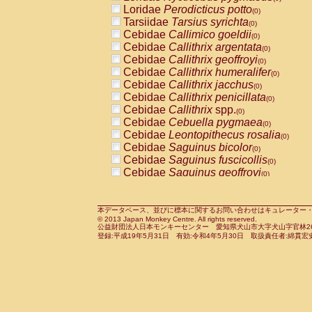
Pitheciidae
Callicebus cupreus
Loridae
Perodicticus potto
(0)
(0)
Pitheciidae
Callicebus donacophilus
Tarsiidae
Tarsius syrichta
(0
(0)
Pitheciidae
Callicebus moloch
Cebidae
Callimico goeldii
(0)
(0)
Pitheciidae
Callicebus torquatus
Cebidae
Callithrix argentata
(0)
(0)
Pitheciidae
Callicebus
spp.
Cebidae
Callithrix geoffroyi
(0)
(0)
Pitheciidae
Chiropotes satanas
Cebidae
Callithrix humeralifer
(0)
(0)
Pitheciidae
Pithecia monachus
Cebidae
Callithrix jacchus
(0)
(0)
Pitheciidae
Pithecia pithecia
Cebidae
Callithrix penicillata
(0)
(0)
Cercopithecidae
Cercocebus agilis
Cebidae
Callithrix
spp.
(0)
(0)
Cercopithecidae
Cercocebus galeritus
Cebidae
Cebuella pygmaea
(0)
Cercopithecidae
Cercocebus torquatu
Cebidae
Leontopithecus rosalia
(0)
Cercopithecidae
Cercocebus torquatus
Cebidae
Saguinus bicolor
(0)
Cercopithecidae
Cercocebus torquatu
Cebidae
Saguinus fuscicollis
(0)
Cercopithecidae
Cercocebus
hybrid
Cebidae
Saguinus geoffroyi
(0)
(0)
Cercopithecidae
Cercocebus
spp.
Cebidae
Saguinus imperator
(0)
(0)
Cercopithecidae
Lophocebus albigen
Cebidae
Saguinus labiatus
(0)
Cercopithecidae
Papio anubis
Cebidae
Saguinus leucopus
本データベース、並びに標本に関するお問い合わせはキュレーター・新宅勇太までお願い
(0)
(0)
© 2013 Japan Monkey Centre. All rights reserved.
Cercopithecidae
Papio cynocephalus
Cebidae
Saguinus midas
(
(0)
公益財団法人日本モンキーセンター 愛知県犬山市大字犬山字官林26番
Cercopithecidae
Papio hamadryas
Cebidae
Saguinus mystax
(0)
登録:平成19年5月31日 有効:令和4年5月30日 取扱責任者:綿貫宏
(0)
Cercopithecidae
Papio papio
Cebidae
Saguinus nigricollis
(0)
(1)
Cercopithecidae
Papio
spp.
Cebidae
Saguinus oedipus
(0)
(0)
Cercopithecidae
Mandrillus leucopha
Cebidae
Saguinus weddelli
(0)
Cercopithecidae
Mandrillus sphinx
Cebidae
Saguinus
spp.
(0)
(0)
Cercopithecidae
Theropithecus gelad
Cebidae
Aotus trivirgatus
(0)
Cercopithecidae
Macaca arctoides
Cebidae
Cebus albifrons
(0)
(0)