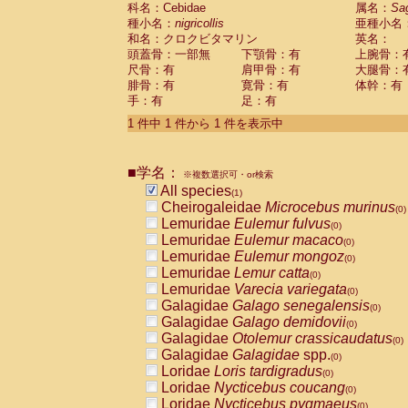
科名：Cebidae
Cebidae
Saguinus midas
属名：
Sa
(0)
種小名：
nigricollis
亜種小名
Cebidae
Saguinus mystax
(0)
和名：クロクビタマリン
英名：
Cebidae
Saguinus nigricollis
(1)
頭蓋骨：一部無
下顎骨：有
上腕骨：
Cebidae
Saguinus oedipus
(0)
尺骨：有
肩甲骨：有
大腿骨：
Cebidae
Saguinus weddelli
(0)
腓骨：有
寛骨：有
体幹：有
Cebidae
Saguinus
spp.
(0)
手：有
足：有
Cebidae
Aotus trivirgatus
(0)
Cebidae
Cebus albifrons
1 件中 1 件から 1 件を表示中
(0)
Cebidae
Cebus apella
(0)
Cebidae
Cebus capucinus
(0)
■学名：
Cebidae
Cebus nigrivittatus
※複数選択可・or検索
(0)
Cebidae
Cebus
spp.
All species
(0)
(1)
Cebidae
Saimiri boliviensis
Cheirogaleidae
Microcebus murinus
(0)
(0)
Cebidae
Saimiri sciureus
Lemuridae
Eulemur fulvus
(0)
(0)
Atelidae
Alouatta caraya
Lemuridae
Eulemur macaco
(0)
(0)
Atelidae
Alouatta fusca
Lemuridae
Eulemur mongoz
(0)
(0)
Atelidae
Alouatta seniculus
Lemuridae
Lemur catta
(0)
(0)
Atelidae
Alouatta
spp.
Lemuridae
Varecia variegata
(0)
(0)
Atelidae
Ateles belzebuth
Galagidae
Galago senegalensis
(0)
(0)
Atelidae
Ateles geoffroyi
Galagidae
Galago demidovii
(0)
(0)
Atelidae
Ateles paniscus
Galagidae
Otolemur crassicaudatus
(0)
(0)
Atelidae
Ateles
spp.
Galagidae
Galagidae
spp.
(0)
(0)
Atelidae
Lagothrix lagothricha
Loridae
Loris tardigradus
(0)
(0)
Atelidae
Lagothrix lagothricha cana
Loridae
Nycticebus coucang
(0)
(0)
Pitheciidae
Cacajao calvus rubicundu
Loridae
Nycticebus pygmaeus
(0)