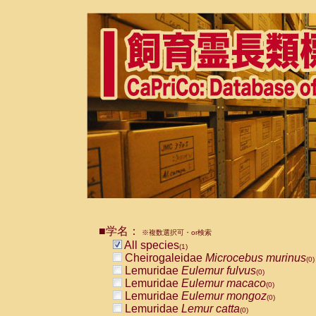
■学名：
※複数選択可・or検索
All species
(1)
Cheirogaleidae
Microcebus murinus
(0)
Lemuridae
Eulemur fulvus
(0)
Lemuridae
Eulemur macaco
(0)
Lemuridae
Eulemur mongoz
(0)
Lemuridae
Lemur catta
(0)