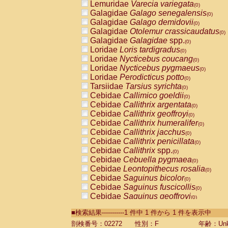
Lemuridae
Varecia variegata
(0)
Galagidae
Galago senegalensis
(0)
Galagidae
Galago demidovii
(0)
Galagidae
Otolemur crassicaudatus
(0)
Galagidae
Galagidae
spp.
(0)
Loridae
Loris tardigradus
(0)
Loridae
Nycticebus coucang
(0)
Loridae
Nycticebus pygmaeus
(0)
Loridae
Perodicticus potto
(0)
Tarsiidae
Tarsius syrichta
(0)
Cebidae
Callimico goeldii
(0)
Cebidae
Callithrix argentata
(0)
Cebidae
Callithrix geoffroyi
(0)
Cebidae
Callithrix humeralifer
(0)
Cebidae
Callithrix jacchus
(0)
Cebidae
Callithrix penicillata
(0)
Cebidae
Callithrix
spp.
(0)
Cebidae
Cebuella pygmaea
(0)
Cebidae
Leontopithecus rosalia
(0)
Cebidae
Saguinus bicolor
(0)
Cebidae
Saguinus fuscicollis
(0)
Cebidae
Saguinus geoffroyi
(0)
Cebidae
Saguinus imperator
(0)
■検索結果-----------1 件中 1 件から 1 件を表示中
Cebidae
Saguinus labiatus
(0)
Cebidae
Saguinus leucopus
剖検番号：02272
性別：F
年齢：Unk
(0)