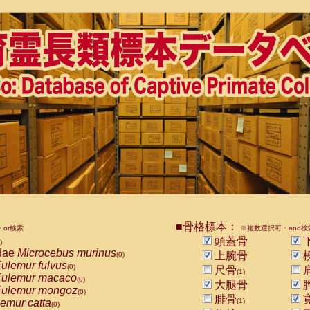
■骨格標本：
or検索
※複数選択可・and検
頭蓋骨
)
dae
Microcebus murinus
上腕骨
(0)
ulemur fulvus
(0)
尺骨
(1)
ulemur macaco
(0)
大腿骨
ulemur mongoz
(0)
腓骨
emur catta
(1)
(0)