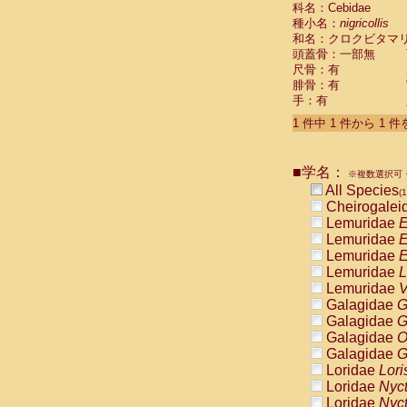
科名：Cebidae
Cebidae
Sa
種小名：
nigricollis
Cebidae
Sa
和名：クロクビタマ
Cebidae
Sag
頭蓋骨：一部無
Cebidae
Sa
尺骨：有
Cebidae
Sag
腓骨：有
Cebidae
Sa
手：有
Cebidae
Aot
Cebidae
Ceb
1 件中 1 件から 1 
Cebidae
Ceb
Cebidae
Ce
■学名：
Cebidae
Ceb
※複数選択可・
Cebidae
Ce
All Species
(1
Cebidae
Sai
Cheirogalei
Cebidae
Sai
Lemuridae
E
Atelidae
Alo
Lemuridae
E
Atelidae
Alo
Lemuridae
E
Atelidae
Alo
Lemuridae
L
Atelidae
Alo
Lemuridae
V
Atelidae
Ate
Galagidae
G
Atelidae
Ate
Galagidae
G
Atelidae
Ate
Galagidae
O
Atelidae
Ate
Galagidae
G
Atelidae
Lag
Loridae
Lori
Atelidae
Lag
Loridae
Nyc
Pitheciidae
Loridae
Nyc