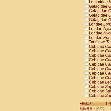
Lemuridae
V
Galagidae
G
Galagidae
G
Galagidae
O
Galagidae
G
Loridae
Lori
Loridae
Nyc
Loridae
Nyc
Loridae
Pero
Tarsiidae
Ta
Cebidae
Cal
Cebidae
Cal
Cebidae
Cal
Cebidae
Cal
Cebidae
Cal
Cebidae
Cal
Cebidae
Cal
Cebidae
Ce
Cebidae
Leo
Cebidae
Sag
Cebidae
Sag
Cebidae
Sag
Cebidae
Sag
■検索結果----------
Cebidae
Sag
Cebidae
Sa
剖検番号：02272