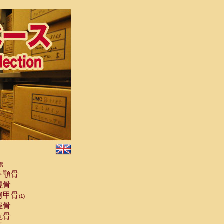
索
下顎骨
橈骨
肩甲骨
(1)
脛骨
寛骨