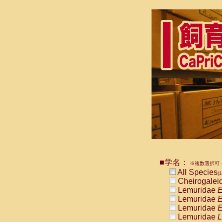
■学名：
※複数選択可・
All Species
(1
Cheirogalei
Lemuridae
E
Lemuridae
E
Lemuridae
E
Lemuridae
L