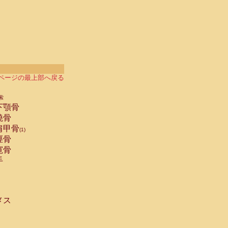
ページの最上部へ戻る
索
下顎骨
橈骨
肩甲骨
(1)
脛骨
寛骨
手
メス