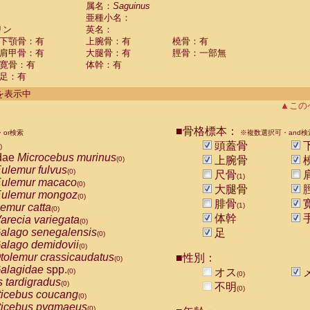
guinus midas
属名：
Saguinus
(0)
亜種小名：
guinus mystax
(0)
リン
英名：
uinus nigricollis
(1)
下顎骨：有
上腕骨：有
橈骨：有
guinus oedipus
(0)
肩甲骨：有
大腿骨：有
脛骨：一部無
uinus weddelli
(0)
寛骨：有
体幹：有
guinus
spp.
(0)
足：有
us trivirgatus
(0)
us albifrons
件を表示中
(0)
us apella
▲この
(0)
bus capucinus
(0)
us nigrivittatus
■骨格標本：
or検索
(0)
※複数選択可・and検
bus
spp.
頭蓋骨
(0)
)
miri boliviensis
dae
Microcebus murinus
(0)
上腕骨
(0)
miri sciureus
ulemur fulvus
(0)
(0)
尺骨
(1)
uatta caraya
ulemur macaco
(0)
(0)
大腿骨
uatta fusca
ulemur mongoz
(0)
(0)
腓骨
uatta seniculus
emur catta
(1)
(0)
(0)
uatta
spp.
体幹
arecia variegata
(0)
(0)
les belzebuth
alago senegalensis
足
(0)
(0)
les geoffroyi
alago demidovii
(0)
(0)
les paniscus
tolemur crassicaudatus
■性別：
(0)
(0)
les
spp.
alagidae
spp.
(0)
オス
(0)
(0)
othrix lagothricha
s tardigradus
(0)
(0)
不明
(0)
othrix lagothricha cana
ticebus coucang
(0)
(0)
Cacajao calvus rubicundus
ticebus pygmaeus
(0)
(0)