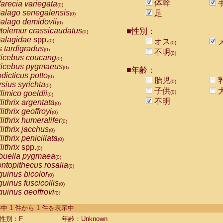
体幹
arecia variegata
(0)
alago senegalensis
足
(0)
alago demidovii
(0)
tolemur crassicaudatus
■性別：
(0)
alagidae
spp.
オス
(0)
(0)
s tardigradus
(0)
不明
(0)
ticebus coucang
(0)
ticebus pygmaeus
(0)
■年齢：
dicticus potto
(0)
胎児
(0)
rsius syrichta
(0)
子供
limico goeldii
(0)
(0)
不明
lithrix argentata
(0)
lithrix geoffroyi
(0)
lithrix humeralifer
(0)
lithrix jacchus
(0)
lithrix penicillata
(0)
lithrix
spp.
(0)
buella pygmaea
(0)
ntopithecus rosalia
(0)
uinus bicolor
(0)
uinus fuscicollis
(0)
uinus geoffroyi
(0)
uinus imperator
(0)
-1 件中 1 件から 1 件を表示中
uinus labiatus
(0)
guinus leucopus
性別：F
年齢：Unknown
(0)