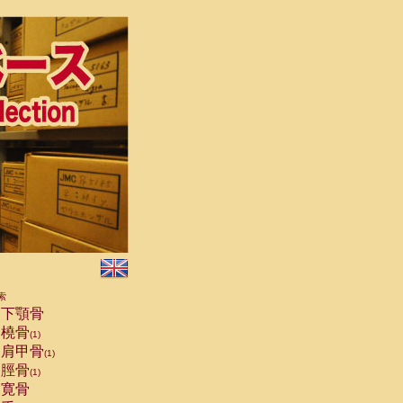
索
下顎骨
橈骨
(1)
肩甲骨
(1)
脛骨
(1)
寛骨