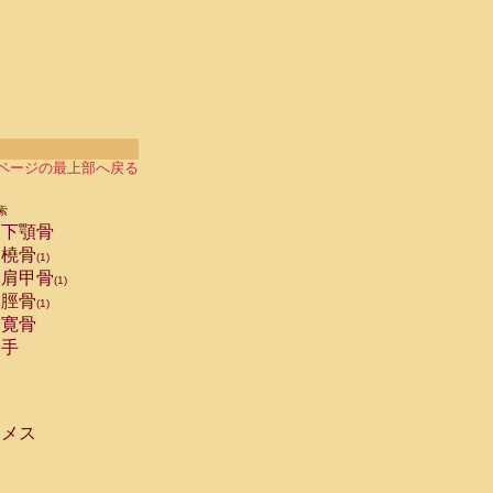
ページの最上部へ戻る
索
下顎骨
橈骨
(1)
肩甲骨
(1)
脛骨
(1)
寛骨
手
メス