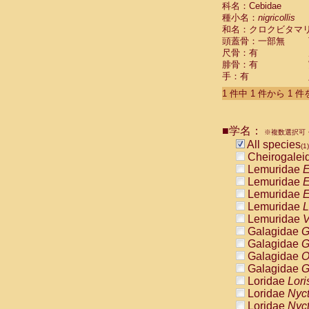
科名：Cebidae
Cebidae
Sa
種小名：
nigricollis
Cebidae
Sa
和名：クロクビタマ
Cebidae
Sag
頭蓋骨：一部無
Cebidae
Sa
尺骨：有
Cebidae
Sag
腓骨：有
Cebidae
Sa
手：有
Cebidae
Aot
Cebidae
Ceb
1 件中 1 件から 1 
Cebidae
Ceb
Cebidae
Ce
■学名：
Cebidae
Ceb
※複数選択可・
Cebidae
Ce
All species
(1)
Cebidae
Sai
Cheirogalei
Cebidae
Sai
Lemuridae
E
Atelidae
Alo
Lemuridae
E
Atelidae
Alo
Lemuridae
E
Atelidae
Alo
Lemuridae
L
Atelidae
Alo
Lemuridae
V
Atelidae
Ate
Galagidae
G
Atelidae
Ate
Galagidae
G
Atelidae
Ate
Galagidae
O
Atelidae
Ate
Galagidae
G
Atelidae
Lag
Loridae
Lori
Atelidae
Lag
Loridae
Nyc
Pitheciidae
Loridae
Nyc