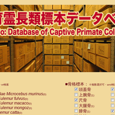
■骨格標本：
or検索
※複数選択可・and検
頭蓋骨
dae
Microcebus murinus
上腕骨
(0)
(1)
ulemur fulvus
(0)
尺骨
ulemur macaco
(0)
大腿骨
(1)
ulemur mongoz
(0)
腓骨
emur catta
(1)
(0)