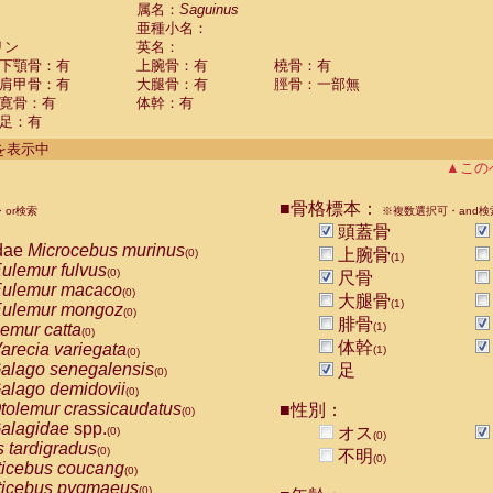
guinus midas
属名：
Saguinus
(0)
亜種小名：
guinus mystax
(0)
リン
英名：
uinus nigricollis
(1)
下顎骨：有
上腕骨：有
橈骨：有
guinus oedipus
(0)
肩甲骨：有
大腿骨：有
脛骨：一部無
uinus weddelli
(0)
寛骨：有
体幹：有
guinus
spp.
(0)
足：有
us trivirgatus
(0)
us albifrons
件を表示中
(0)
us apella
▲この
(0)
bus capucinus
(0)
us nigrivittatus
■骨格標本：
or検索
(0)
※複数選択可・and検
bus
spp.
頭蓋骨
(0)
miri boliviensis
dae
Microcebus murinus
(0)
上腕骨
(0)
(1)
miri sciureus
ulemur fulvus
(0)
(0)
尺骨
uatta caraya
ulemur macaco
(0)
(0)
大腿骨
(1)
uatta fusca
ulemur mongoz
(0)
(0)
腓骨
uatta seniculus
emur catta
(1)
(0)
(0)
uatta
spp.
体幹
arecia variegata
(0)
(1)
(0)
les belzebuth
alago senegalensis
足
(0)
(0)
les geoffroyi
alago demidovii
(0)
(0)
les paniscus
tolemur crassicaudatus
■性別：
(0)
(0)
les
spp.
alagidae
spp.
(0)
オス
(0)
(0)
othrix lagothricha
s tardigradus
(0)
(0)
不明
(0)
othrix lagothricha cana
ticebus coucang
(0)
(0)
Cacajao calvus rubicundus
ticebus pygmaeus
(0)
(0)