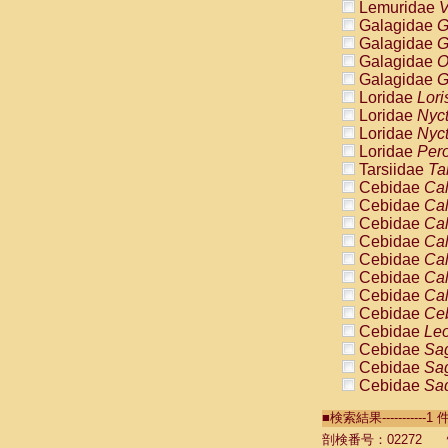
Lemuridae
V
Galagidae
G
Galagidae
G
Galagidae
O
Galagidae
G
Loridae
Lori
Loridae
Nyc
Loridae
Nyc
Loridae
Pero
Tarsiidae
Ta
Cebidae
Cal
Cebidae
Cal
Cebidae
Cal
Cebidae
Cal
Cebidae
Cal
Cebidae
Cal
Cebidae
Cal
Cebidae
Ce
Cebidae
Leo
Cebidae
Sag
Cebidae
Sag
Cebidae
Sag
Cebidae
Sag
■検索結果----------
Cebidae
Sag
Cebidae
Sa
剖検番号：02272