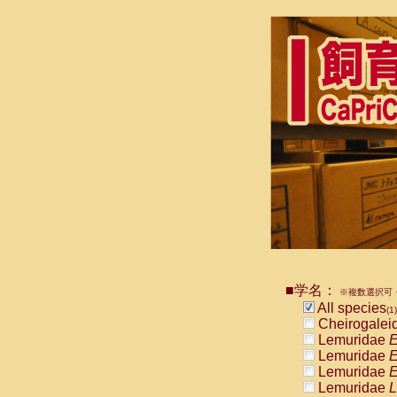
■学名：
※複数選択可・
All species
(1)
Cheirogalei
Lemuridae
E
Lemuridae
E
Lemuridae
E
Lemuridae
L