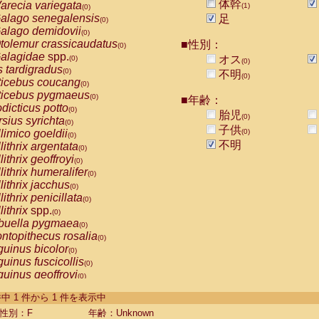
体幹
arecia variegata
(1)
(0)
alago senegalensis
足
(0)
alago demidovii
(0)
tolemur crassicaudatus
■性別：
(0)
alagidae
spp.
オス
(0)
(0)
s tardigradus
(0)
不明
(0)
ticebus coucang
(0)
ticebus pygmaeus
(0)
■年齢：
dicticus potto
(0)
胎児
(0)
rsius syrichta
(0)
子供
limico goeldii
(0)
(0)
不明
lithrix argentata
(0)
lithrix geoffroyi
(0)
lithrix humeralifer
(0)
lithrix jacchus
(0)
lithrix penicillata
(0)
lithrix
spp.
(0)
buella pygmaea
(0)
ntopithecus rosalia
(0)
uinus bicolor
(0)
uinus fuscicollis
(0)
uinus geoffroyi
(0)
uinus imperator
(0)
-1 件中 1 件から 1 件を表示中
uinus labiatus
(0)
guinus leucopus
性別：F
年齢：Unknown
(0)