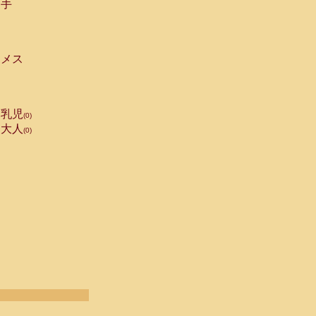
手
メス
乳児
(0)
大人
(0)