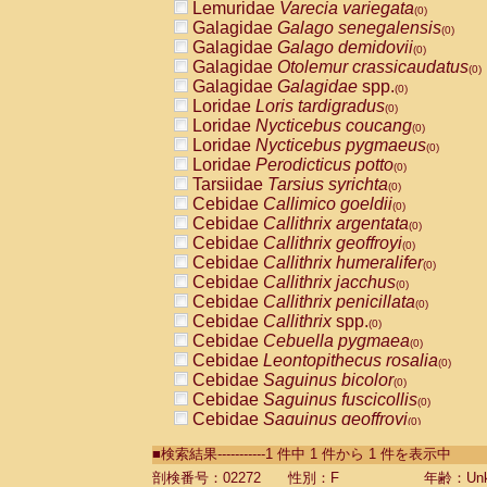
Lemuridae
Varecia variegata
(0)
Galagidae
Galago senegalensis
(0)
Galagidae
Galago demidovii
(0)
Galagidae
Otolemur crassicaudatus
(0)
Galagidae
Galagidae
spp.
(0)
Loridae
Loris tardigradus
(0)
Loridae
Nycticebus coucang
(0)
Loridae
Nycticebus pygmaeus
(0)
Loridae
Perodicticus potto
(0)
Tarsiidae
Tarsius syrichta
(0)
Cebidae
Callimico goeldii
(0)
Cebidae
Callithrix argentata
(0)
Cebidae
Callithrix geoffroyi
(0)
Cebidae
Callithrix humeralifer
(0)
Cebidae
Callithrix jacchus
(0)
Cebidae
Callithrix penicillata
(0)
Cebidae
Callithrix
spp.
(0)
Cebidae
Cebuella pygmaea
(0)
Cebidae
Leontopithecus rosalia
(0)
Cebidae
Saguinus bicolor
(0)
Cebidae
Saguinus fuscicollis
(0)
Cebidae
Saguinus geoffroyi
(0)
Cebidae
Saguinus imperator
(0)
■検索結果-----------1 件中 1 件から 1 件を表示中
Cebidae
Saguinus labiatus
(0)
Cebidae
Saguinus leucopus
剖検番号：02272
性別：F
年齢：Unk
(0)