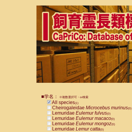
■学名：
※複数選択可・or検索
All species
(1)
Cheirogaleidae
Microcebus murinus
(0)
Lemuridae
Eulemur fulvus
(0)
Lemuridae
Eulemur macaco
(0)
Lemuridae
Eulemur mongoz
(0)
Lemuridae
Lemur catta
(0)