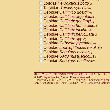
Pitheciidae
Callicebus cupreus
Loridae
Perodicticus potto
(0)
(0)
Pitheciidae
Callicebus donacophilus
Tarsiidae
Tarsius syrichta
(0
(0)
Pitheciidae
Callicebus moloch
Cebidae
Callimico goeldii
(0)
(0)
Pitheciidae
Callicebus torquatus
Cebidae
Callithrix argentata
(0)
(0)
Pitheciidae
Callicebus
spp.
Cebidae
Callithrix geoffroyi
(0)
(0)
Pitheciidae
Chiropotes satanas
Cebidae
Callithrix humeralifer
(0)
(0)
Pitheciidae
Pithecia monachus
Cebidae
Callithrix jacchus
(0)
(0)
Pitheciidae
Pithecia pithecia
Cebidae
Callithrix penicillata
(0)
(0)
Cercopithecidae
Cercocebus agilis
Cebidae
Callithrix
spp.
(0)
(0)
Cercopithecidae
Cercocebus galeritus
Cebidae
Cebuella pygmaea
(0)
Cercopithecidae
Cercocebus torquatu
Cebidae
Leontopithecus rosalia
(0)
Cercopithecidae
Cercocebus torquatus
Cebidae
Saguinus bicolor
(0)
Cercopithecidae
Cercocebus torquatu
Cebidae
Saguinus fuscicollis
(0)
Cercopithecidae
Cercocebus
hybrid
Cebidae
Saguinus geoffroyi
(0)
(0)
Cercopithecidae
Cercocebus
spp.
Cebidae
Saguinus imperator
(0)
(0)
Cercopithecidae
Lophocebus albigen
Cebidae
Saguinus labiatus
(0)
Cercopithecidae
Papio anubis
Cebidae
Saguinus leucopus
本データベース、並びに標本に関するお問い合わせはキュレーター・新宅勇太までお願い
(0)
(0)
© 2013 Japan Monkey Centre. All rights reserved.
Cercopithecidae
Papio cynocephalus
Cebidae
Saguinus midas
(
(0)
公益財団法人日本モンキーセンター 愛知県犬山市大字犬山字官林26番
Cercopithecidae
Papio hamadryas
Cebidae
Saguinus mystax
(0)
登録:平成19年5月31日 有効:令和4年5月30日 取扱責任者:綿貫宏
(0)
Cercopithecidae
Papio papio
Cebidae
Saguinus nigricollis
(0)
(1)
Cercopithecidae
Papio
spp.
Cebidae
Saguinus oedipus
(0)
(0)
Cercopithecidae
Mandrillus leucopha
Cebidae
Saguinus weddelli
(0)
Cercopithecidae
Mandrillus sphinx
Cebidae
Saguinus
spp.
(0)
(0)
Cercopithecidae
Theropithecus gelad
Cebidae
Aotus trivirgatus
(0)
Cercopithecidae
Macaca arctoides
Cebidae
Cebus albifrons
(0)
(0)