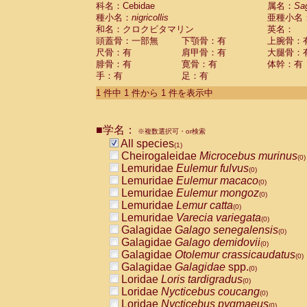
科名：Cebidae
Cebidae
Saguinus midas
属名：
Sa
(0)
種小名：
nigricollis
亜種小名
Cebidae
Saguinus mystax
(0)
和名：クロクビタマリン
英名：
Cebidae
Saguinus nigricollis
(1)
頭蓋骨：一部無
下顎骨：有
上腕骨：
Cebidae
Saguinus oedipus
(0)
尺骨：有
肩甲骨：有
大腿骨：
Cebidae
Saguinus weddelli
(0)
腓骨：有
寛骨：有
体幹：有
Cebidae
Saguinus
spp.
(0)
手：有
足：有
Cebidae
Aotus trivirgatus
(0)
Cebidae
Cebus albifrons
1 件中 1 件から 1 件を表示中
(0)
Cebidae
Cebus apella
(0)
Cebidae
Cebus capucinus
(0)
■学名：
Cebidae
Cebus nigrivittatus
※複数選択可・or検索
(0)
Cebidae
Cebus
spp.
All species
(0)
(1)
Cebidae
Saimiri boliviensis
Cheirogaleidae
Microcebus murinus
(0)
(0)
Cebidae
Saimiri sciureus
Lemuridae
Eulemur fulvus
(0)
(0)
Atelidae
Alouatta caraya
Lemuridae
Eulemur macaco
(0)
(0)
Atelidae
Alouatta fusca
Lemuridae
Eulemur mongoz
(0)
(0)
Atelidae
Alouatta seniculus
Lemuridae
Lemur catta
(0)
(0)
Atelidae
Alouatta
spp.
Lemuridae
Varecia variegata
(0)
(0)
Atelidae
Ateles belzebuth
Galagidae
Galago senegalensis
(0)
(0)
Atelidae
Ateles geoffroyi
Galagidae
Galago demidovii
(0)
(0)
Atelidae
Ateles paniscus
Galagidae
Otolemur crassicaudatus
(0)
(0)
Atelidae
Ateles
spp.
Galagidae
Galagidae
spp.
(0)
(0)
Atelidae
Lagothrix lagothricha
Loridae
Loris tardigradus
(0)
(0)
Atelidae
Lagothrix lagothricha cana
Loridae
Nycticebus coucang
(0)
(0)
Pitheciidae
Cacajao calvus rubicundu
Loridae
Nycticebus pygmaeus
(0)