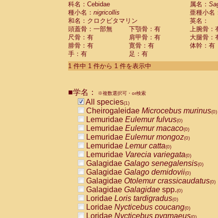
科名：Cebidae
Cebidae
Saguinus midas
属名：
Sa
(0)
種小名：
nigricollis
亜種小名
Cebidae
Saguinus mystax
(0)
和名：クロクビタマリン
英名：
Cebidae
Saguinus nigricollis
(1)
頭蓋骨：一部無
下顎骨：有
上腕骨：
Cebidae
Saguinus oedipus
(0)
尺骨：有
肩甲骨：有
大腿骨：
Cebidae
Saguinus weddelli
(0)
腓骨：有
寛骨：有
体幹：有
Cebidae
Saguinus
spp.
(0)
手：有
足：有
Cebidae
Aotus trivirgatus
(0)
Cebidae
Cebus albifrons
1 件中 1 件から 1 件を表示中
(0)
Cebidae
Cebus apella
(0)
Cebidae
Cebus capucinus
(0)
■学名：
Cebidae
Cebus nigrivittatus
※複数選択可・or検索
(0)
Cebidae
Cebus
spp.
All species
(0)
(1)
Cebidae
Saimiri boliviensis
Cheirogaleidae
Microcebus murinus
(0)
(0)
Cebidae
Saimiri sciureus
Lemuridae
Eulemur fulvus
(0)
(0)
Atelidae
Alouatta caraya
Lemuridae
Eulemur macaco
(0)
(0)
Atelidae
Alouatta fusca
Lemuridae
Eulemur mongoz
(0)
(0)
Atelidae
Alouatta seniculus
Lemuridae
Lemur catta
(0)
(0)
Atelidae
Alouatta
spp.
Lemuridae
Varecia variegata
(0)
(0)
Atelidae
Ateles belzebuth
Galagidae
Galago senegalensis
(0)
(0)
Atelidae
Ateles geoffroyi
Galagidae
Galago demidovii
(0)
(0)
Atelidae
Ateles paniscus
Galagidae
Otolemur crassicaudatus
(0)
(0)
Atelidae
Ateles
spp.
Galagidae
Galagidae
spp.
(0)
(0)
Atelidae
Lagothrix lagothricha
Loridae
Loris tardigradus
(0)
(0)
Atelidae
Lagothrix lagothricha cana
Loridae
Nycticebus coucang
(0)
(0)
Pitheciidae
Cacajao calvus rubicundu
Loridae
Nycticebus pygmaeus
(0)