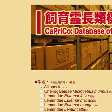
■学名：
※複数選択可・or検索
All species
(1)
Cheirogaleidae
Microcebus murinus
(0)
Lemuridae
Eulemur fulvus
(0)
Lemuridae
Eulemur macaco
(0)
Lemuridae
Eulemur mongoz
(0)
Lemuridae
Lemur catta
(0)