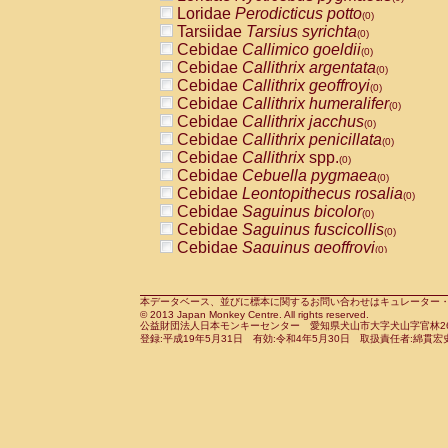
Pitheciidae
Callicebus cupreus
Loridae
Perodicticus potto
(0)
(0)
Pitheciidae
Callicebus donacophilus
Tarsiidae
Tarsius syrichta
(0
(0)
Pitheciidae
Callicebus moloch
Cebidae
Callimico goeldii
(0)
(0)
Pitheciidae
Callicebus torquatus
Cebidae
Callithrix argentata
(0)
(0)
Pitheciidae
Callicebus
spp.
Cebidae
Callithrix geoffroyi
(0)
(0)
Pitheciidae
Chiropotes satanas
Cebidae
Callithrix humeralifer
(0)
(0)
Pitheciidae
Pithecia monachus
Cebidae
Callithrix jacchus
(0)
(0)
Pitheciidae
Pithecia pithecia
Cebidae
Callithrix penicillata
(0)
(0)
Cercopithecidae
Cercocebus agilis
Cebidae
Callithrix
spp.
(0)
(0)
Cercopithecidae
Cercocebus galeritus
Cebidae
Cebuella pygmaea
(0)
Cercopithecidae
Cercocebus torquatu
Cebidae
Leontopithecus rosalia
(0)
Cercopithecidae
Cercocebus torquatus
Cebidae
Saguinus bicolor
(0)
Cercopithecidae
Cercocebus torquatu
Cebidae
Saguinus fuscicollis
(0)
Cercopithecidae
Cercocebus
hybrid
Cebidae
Saguinus geoffroyi
(0)
(0)
Cercopithecidae
Cercocebus
spp.
Cebidae
Saguinus imperator
(0)
(0)
Cercopithecidae
Lophocebus albigen
Cebidae
Saguinus labiatus
(0)
Cercopithecidae
Papio anubis
Cebidae
Saguinus leucopus
本データベース、並びに標本に関するお問い合わせはキュレーター・新宅勇太までお願い
(0)
(0)
© 2013 Japan Monkey Centre. All rights reserved.
Cercopithecidae
Papio cynocephalus
Cebidae
Saguinus midas
(
(0)
公益財団法人日本モンキーセンター 愛知県犬山市大字犬山字官林26番
Cercopithecidae
Papio hamadryas
Cebidae
Saguinus mystax
(0)
登録:平成19年5月31日 有効:令和4年5月30日 取扱責任者:綿貫宏
(0)
Cercopithecidae
Papio papio
Cebidae
Saguinus nigricollis
(0)
(1)
Cercopithecidae
Papio
spp.
Cebidae
Saguinus oedipus
(0)
(0)
Cercopithecidae
Mandrillus leucopha
Cebidae
Saguinus weddelli
(0)
Cercopithecidae
Mandrillus sphinx
Cebidae
Saguinus
spp.
(0)
(0)
Cercopithecidae
Theropithecus gelad
Cebidae
Aotus trivirgatus
(0)
Cercopithecidae
Macaca arctoides
Cebidae
Cebus albifrons
(0)
(0)