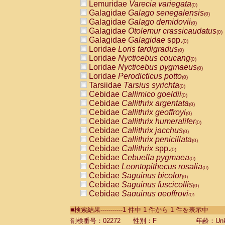
Lemuridae
Varecia variegata
(0)
Galagidae
Galago senegalensis
(0)
Galagidae
Galago demidovii
(0)
Galagidae
Otolemur crassicaudatus
(0)
Galagidae
Galagidae
spp.
(0)
Loridae
Loris tardigradus
(0)
Loridae
Nycticebus coucang
(0)
Loridae
Nycticebus pygmaeus
(0)
Loridae
Perodicticus potto
(0)
Tarsiidae
Tarsius syrichta
(0)
Cebidae
Callimico goeldii
(0)
Cebidae
Callithrix argentata
(0)
Cebidae
Callithrix geoffroyi
(0)
Cebidae
Callithrix humeralifer
(0)
Cebidae
Callithrix jacchus
(0)
Cebidae
Callithrix penicillata
(0)
Cebidae
Callithrix
spp.
(0)
Cebidae
Cebuella pygmaea
(0)
Cebidae
Leontopithecus rosalia
(0)
Cebidae
Saguinus bicolor
(0)
Cebidae
Saguinus fuscicollis
(0)
Cebidae
Saguinus geoffroyi
(0)
Cebidae
Saguinus imperator
(0)
■検索結果-----------1 件中 1 件から 1 件を表示中
Cebidae
Saguinus labiatus
(0)
Cebidae
Saguinus leucopus
剖検番号：02272
性別：F
年齢：Unk
(0)