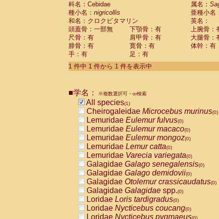
科名：Cebidae
Cebidae
Saguinus midas
属名：
Sa
(0)
種小名：
nigricollis
亜種小名
Cebidae
Saguinus mystax
(0)
和名：クロクビタマリン
英名：
Cebidae
Saguinus nigricollis
(1)
頭蓋骨：一部無
下顎骨：有
上腕骨：
Cebidae
Saguinus oedipus
(0)
尺骨：有
肩甲骨：有
大腿骨：
Cebidae
Saguinus weddelli
(0)
腓骨：有
寛骨：有
体幹：有
Cebidae
Saguinus
spp.
(0)
手：有
足：有
Cebidae
Aotus trivirgatus
(0)
Cebidae
Cebus albifrons
1 件中 1 件から 1 件を表示中
(0)
Cebidae
Cebus apella
(0)
Cebidae
Cebus capucinus
(0)
■学名：
Cebidae
Cebus nigrivittatus
※複数選択可・or検索
(0)
Cebidae
Cebus
spp.
All species
(0)
(1)
Cebidae
Saimiri boliviensis
Cheirogaleidae
Microcebus murinus
(0)
(0)
Cebidae
Saimiri sciureus
Lemuridae
Eulemur fulvus
(0)
(0)
Atelidae
Alouatta caraya
Lemuridae
Eulemur macaco
(0)
(0)
Atelidae
Alouatta fusca
Lemuridae
Eulemur mongoz
(0)
(0)
Atelidae
Alouatta seniculus
Lemuridae
Lemur catta
(0)
(0)
Atelidae
Alouatta
spp.
Lemuridae
Varecia variegata
(0)
(0)
Atelidae
Ateles belzebuth
Galagidae
Galago senegalensis
(0)
(0)
Atelidae
Ateles geoffroyi
Galagidae
Galago demidovii
(0)
(0)
Atelidae
Ateles paniscus
Galagidae
Otolemur crassicaudatus
(0)
(0)
Atelidae
Ateles
spp.
Galagidae
Galagidae
spp.
(0)
(0)
Atelidae
Lagothrix lagothricha
Loridae
Loris tardigradus
(0)
(0)
Atelidae
Lagothrix lagothricha cana
Loridae
Nycticebus coucang
(0)
(0)
Pitheciidae
Cacajao calvus rubicundu
Loridae
Nycticebus pygmaeus
(0)