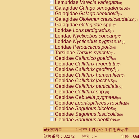
Lemuridae
Varecia variegata
(0)
Galagidae
Galago senegalensis
(0)
Galagidae
Galago demidovii
(0)
Galagidae
Otolemur crassicaudatus
(0)
Galagidae
Galagidae
spp.
(0)
Loridae
Loris tardigradus
(0)
Loridae
Nycticebus coucang
(0)
Loridae
Nycticebus pygmaeus
(0)
Loridae
Perodicticus potto
(0)
Tarsiidae
Tarsius syrichta
(0)
Cebidae
Callimico goeldii
(0)
Cebidae
Callithrix argentata
(0)
Cebidae
Callithrix geoffroyi
(0)
Cebidae
Callithrix humeralifer
(0)
Cebidae
Callithrix jacchus
(0)
Cebidae
Callithrix penicillata
(0)
Cebidae
Callithrix
spp.
(0)
Cebidae
Cebuella pygmaea
(0)
Cebidae
Leontopithecus rosalia
(0)
Cebidae
Saguinus bicolor
(0)
Cebidae
Saguinus fuscicollis
(0)
Cebidae
Saguinus geoffroyi
(0)
Cebidae
Saguinus imperator
(0)
■検索結果-----------1 件中 1 件から 1 件を表示中
Cebidae
Saguinus labiatus
(0)
Cebidae
Saguinus leucopus
剖検番号：02272
性別：F
年齢：Unk
(0)