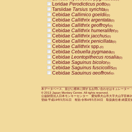
Pitheciidae
Callicebus cupreus
Loridae
Perodicticus potto
(0)
(0)
Pitheciidae
Callicebus donacophilus
Tarsiidae
Tarsius syrichta
(0
(0)
Pitheciidae
Callicebus moloch
Cebidae
Callimico goeldii
(0)
(0)
Pitheciidae
Callicebus torquatus
Cebidae
Callithrix argentata
(0)
(0)
Pitheciidae
Callicebus
spp.
Cebidae
Callithrix geoffroyi
(0)
(0)
Pitheciidae
Chiropotes satanas
Cebidae
Callithrix humeralifer
(0)
(0)
Pitheciidae
Pithecia monachus
Cebidae
Callithrix jacchus
(0)
(0)
Pitheciidae
Pithecia pithecia
Cebidae
Callithrix penicillata
(0)
(0)
Cercopithecidae
Cercocebus agilis
Cebidae
Callithrix
spp.
(0)
(0)
Cercopithecidae
Cercocebus galeritus
Cebidae
Cebuella pygmaea
(0)
Cercopithecidae
Cercocebus torquatu
Cebidae
Leontopithecus rosalia
(0)
Cercopithecidae
Cercocebus torquatus
Cebidae
Saguinus bicolor
(0)
Cercopithecidae
Cercocebus torquatu
Cebidae
Saguinus fuscicollis
(0)
Cercopithecidae
Cercocebus
hybrid
Cebidae
Saguinus geoffroyi
(0)
(0)
Cercopithecidae
Cercocebus
spp.
Cebidae
Saguinus imperator
(0)
(0)
Cercopithecidae
Lophocebus albigen
Cebidae
Saguinus labiatus
(0)
Cercopithecidae
Papio anubis
Cebidae
Saguinus leucopus
本データベース、並びに標本に関するお問い合わせはキュレーター・新宅勇太までお願い
(0)
(0)
© 2013 Japan Monkey Centre. All rights reserved.
Cercopithecidae
Papio cynocephalus
Cebidae
Saguinus midas
(
(0)
公益財団法人日本モンキーセンター 愛知県犬山市大字犬山字官林26番
Cercopithecidae
Papio hamadryas
Cebidae
Saguinus mystax
(0)
登録:平成19年5月31日 有効:令和4年5月30日 取扱責任者:綿貫宏
(0)
Cercopithecidae
Papio papio
Cebidae
Saguinus nigricollis
(0)
(1)
Cercopithecidae
Papio
spp.
Cebidae
Saguinus oedipus
(0)
(0)
Cercopithecidae
Mandrillus leucopha
Cebidae
Saguinus weddelli
(0)
Cercopithecidae
Mandrillus sphinx
Cebidae
Saguinus
spp.
(0)
(0)
Cercopithecidae
Theropithecus gelad
Cebidae
Aotus trivirgatus
(0)
Cercopithecidae
Macaca arctoides
Cebidae
Cebus albifrons
(0)
(0)