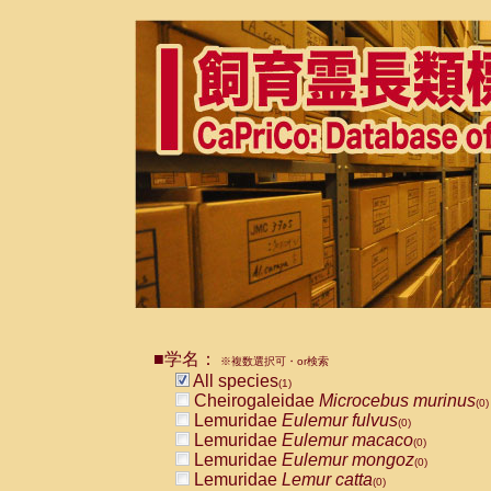
■学名：
※複数選択可・or検索
All species
(1)
Cheirogaleidae
Microcebus murinus
(0)
Lemuridae
Eulemur fulvus
(0)
Lemuridae
Eulemur macaco
(0)
Lemuridae
Eulemur mongoz
(0)
Lemuridae
Lemur catta
(0)