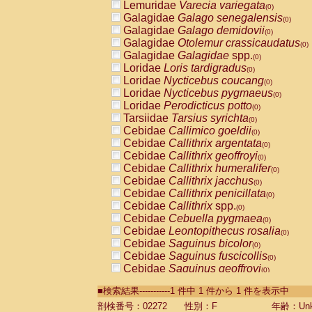
Lemuridae
Varecia variegata
(0)
Galagidae
Galago senegalensis
(0)
Galagidae
Galago demidovii
(0)
Galagidae
Otolemur crassicaudatus
(0)
Galagidae
Galagidae
spp.
(0)
Loridae
Loris tardigradus
(0)
Loridae
Nycticebus coucang
(0)
Loridae
Nycticebus pygmaeus
(0)
Loridae
Perodicticus potto
(0)
Tarsiidae
Tarsius syrichta
(0)
Cebidae
Callimico goeldii
(0)
Cebidae
Callithrix argentata
(0)
Cebidae
Callithrix geoffroyi
(0)
Cebidae
Callithrix humeralifer
(0)
Cebidae
Callithrix jacchus
(0)
Cebidae
Callithrix penicillata
(0)
Cebidae
Callithrix
spp.
(0)
Cebidae
Cebuella pygmaea
(0)
Cebidae
Leontopithecus rosalia
(0)
Cebidae
Saguinus bicolor
(0)
Cebidae
Saguinus fuscicollis
(0)
Cebidae
Saguinus geoffroyi
(0)
Cebidae
Saguinus imperator
(0)
■検索結果-----------1 件中 1 件から 1 件を表示中
Cebidae
Saguinus labiatus
(0)
Cebidae
Saguinus leucopus
剖検番号：02272
性別：F
年齢：Unk
(0)