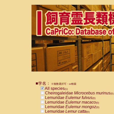
■学名：
※複数選択可・or検索
All species
(1)
Cheirogaleidae
Microcebus murinus
(0)
Lemuridae
Eulemur fulvus
(0)
Lemuridae
Eulemur macaco
(0)
Lemuridae
Eulemur mongoz
(0)
Lemuridae
Lemur catta
(0)