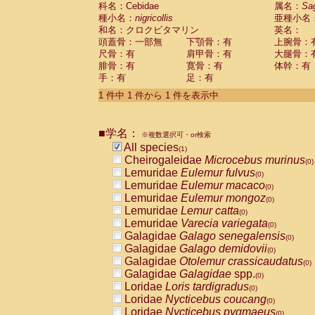
科名：Cebidae
Cebidae
Saguinus midas
属名：
Sa
(0)
種小名：
nigricollis
亜種小名
Cebidae
Saguinus mystax
(0)
和名：クロクビタマリン
英名：
Cebidae
Saguinus nigricollis
(1)
頭蓋骨：一部無
下顎骨：有
上腕骨：
Cebidae
Saguinus oedipus
(0)
尺骨：有
肩甲骨：有
大腿骨：
Cebidae
Saguinus weddelli
(0)
腓骨：有
寛骨：有
体幹：有
Cebidae
Saguinus
spp.
(0)
手：有
足：有
Cebidae
Aotus trivirgatus
(0)
Cebidae
Cebus albifrons
1 件中 1 件から 1 件を表示中
(0)
Cebidae
Cebus apella
(0)
Cebidae
Cebus capucinus
(0)
■学名：
Cebidae
Cebus nigrivittatus
※複数選択可・or検索
(0)
Cebidae
Cebus
spp.
All species
(0)
(1)
Cebidae
Saimiri boliviensis
Cheirogaleidae
Microcebus murinus
(0)
(0)
Cebidae
Saimiri sciureus
Lemuridae
Eulemur fulvus
(0)
(0)
Atelidae
Alouatta caraya
Lemuridae
Eulemur macaco
(0)
(0)
Atelidae
Alouatta fusca
Lemuridae
Eulemur mongoz
(0)
(0)
Atelidae
Alouatta seniculus
Lemuridae
Lemur catta
(0)
(0)
Atelidae
Alouatta
spp.
Lemuridae
Varecia variegata
(0)
(0)
Atelidae
Ateles belzebuth
Galagidae
Galago senegalensis
(0)
(0)
Atelidae
Ateles geoffroyi
Galagidae
Galago demidovii
(0)
(0)
Atelidae
Ateles paniscus
Galagidae
Otolemur crassicaudatus
(0)
(0)
Atelidae
Ateles
spp.
Galagidae
Galagidae
spp.
(0)
(0)
Atelidae
Lagothrix lagothricha
Loridae
Loris tardigradus
(0)
(0)
Atelidae
Lagothrix lagothricha cana
Loridae
Nycticebus coucang
(0)
(0)
Pitheciidae
Cacajao calvus rubicundu
Loridae
Nycticebus pygmaeus
(0)