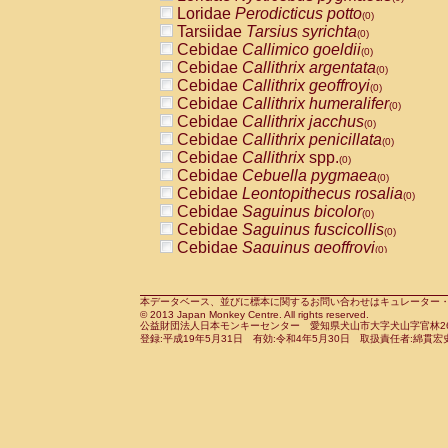
Pitheciidae
Callicebus cupreus
Loridae
Perodicticus potto
(0)
(0)
Pitheciidae
Callicebus donacophilus
Tarsiidae
Tarsius syrichta
(0
(0)
Pitheciidae
Callicebus moloch
Cebidae
Callimico goeldii
(0)
(0)
Pitheciidae
Callicebus torquatus
Cebidae
Callithrix argentata
(0)
(0)
Pitheciidae
Callicebus
spp.
Cebidae
Callithrix geoffroyi
(0)
(0)
Pitheciidae
Chiropotes satanas
Cebidae
Callithrix humeralifer
(0)
(0)
Pitheciidae
Pithecia monachus
Cebidae
Callithrix jacchus
(0)
(0)
Pitheciidae
Pithecia pithecia
Cebidae
Callithrix penicillata
(0)
(0)
Cercopithecidae
Cercocebus agilis
Cebidae
Callithrix
spp.
(0)
(0)
Cercopithecidae
Cercocebus galeritus
Cebidae
Cebuella pygmaea
(0)
Cercopithecidae
Cercocebus torquatu
Cebidae
Leontopithecus rosalia
(0)
Cercopithecidae
Cercocebus torquatus
Cebidae
Saguinus bicolor
(0)
Cercopithecidae
Cercocebus torquatu
Cebidae
Saguinus fuscicollis
(0)
Cercopithecidae
Cercocebus
hybrid
Cebidae
Saguinus geoffroyi
(0)
(0)
Cercopithecidae
Cercocebus
spp.
Cebidae
Saguinus imperator
(0)
(0)
Cercopithecidae
Lophocebus albigen
Cebidae
Saguinus labiatus
(0)
Cercopithecidae
Papio anubis
Cebidae
Saguinus leucopus
本データベース、並びに標本に関するお問い合わせはキュレーター・新宅勇太までお願い
(0)
(0)
© 2013 Japan Monkey Centre. All rights reserved.
Cercopithecidae
Papio cynocephalus
Cebidae
Saguinus midas
(
(0)
公益財団法人日本モンキーセンター 愛知県犬山市大字犬山字官林26番
Cercopithecidae
Papio hamadryas
Cebidae
Saguinus mystax
(0)
登録:平成19年5月31日 有効:令和4年5月30日 取扱責任者:綿貫宏
(0)
Cercopithecidae
Papio papio
Cebidae
Saguinus nigricollis
(0)
(1)
Cercopithecidae
Papio
spp.
Cebidae
Saguinus oedipus
(0)
(0)
Cercopithecidae
Mandrillus leucopha
Cebidae
Saguinus weddelli
(0)
Cercopithecidae
Mandrillus sphinx
Cebidae
Saguinus
spp.
(0)
(0)
Cercopithecidae
Theropithecus gelad
Cebidae
Aotus trivirgatus
(0)
Cercopithecidae
Macaca arctoides
Cebidae
Cebus albifrons
(0)
(0)