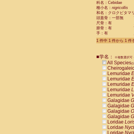
科名：Cebidae
Cebidae
Sa
種小名：
nigricollis
Cebidae
Sa
和名：クロクビタマ
Cebidae
Sag
頭蓋骨：一部無
Cebidae
Sa
尺骨：有
Cebidae
Sag
腓骨：有
Cebidae
Sa
手：有
Cebidae
Aot
Cebidae
Ceb
1 件中 1 件から 1 
Cebidae
Ceb
Cebidae
Ce
■学名：
Cebidae
Ceb
※複数選択可・
Cebidae
Ce
All Species
(1
Cebidae
Sai
Cheirogalei
Cebidae
Sai
Lemuridae
E
Atelidae
Alo
Lemuridae
E
Atelidae
Alo
Lemuridae
E
Atelidae
Alo
Lemuridae
L
Atelidae
Alo
Lemuridae
V
Atelidae
Ate
Galagidae
G
Atelidae
Ate
Galagidae
G
Atelidae
Ate
Galagidae
O
Atelidae
Ate
Galagidae
G
Atelidae
Lag
Loridae
Lori
Atelidae
Lag
Loridae
Nyc
Pitheciidae
Loridae
Nyc