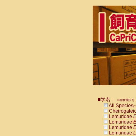
■学名：
※複数選択可・
All Species
(1
Cheirogalei
Lemuridae
E
Lemuridae
E
Lemuridae
E
Lemuridae
L