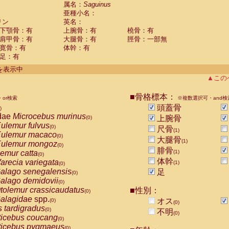
guinus midas
属名：
Saguinus
(0)
亜種小名：
guinus mystax
(0)
リン
英名：
uinus nigricollis
(1)
下顎骨：有
上腕骨：有
橈骨：有
guinus oedipus
(0)
肩甲骨：有
大腿骨：有
脛骨：一部無
uinus weddelli
(0)
寛骨：有
体幹：有
guinus
spp.
(0)
足：有
us trivirgatus
(0)
us albifrons
件を表示中
(0)
us apella
▲この
(0)
bus capucinus
(0)
us nigrivittatus
■骨格標本：
or検索
(0)
※複数選択可・and検
bus
spp.
頭蓋骨
(0)
)
miri boliviensis
dae
Microcebus murinus
(0)
上腕骨
(0)
miri sciureus
ulemur fulvus
(0)
(0)
尺骨
(1)
uatta caraya
ulemur macaco
(0)
(0)
大腿骨
(1)
uatta fusca
ulemur mongoz
(0)
(0)
腓骨
uatta seniculus
emur catta
(1)
(0)
(0)
uatta
spp.
体幹
arecia variegata
(0)
(1)
(0)
les belzebuth
alago senegalensis
足
(0)
(0)
les geoffroyi
alago demidovii
(0)
(0)
les paniscus
tolemur crassicaudatus
■性別：
(0)
(0)
les
spp.
alagidae
spp.
(0)
オス
(0)
(0)
othrix lagothricha
s tardigradus
(0)
(0)
不明
(0)
othrix lagothricha cana
ticebus coucang
(0)
(0)
Cacajao calvus rubicundus
ticebus pygmaeus
(0)
(0)