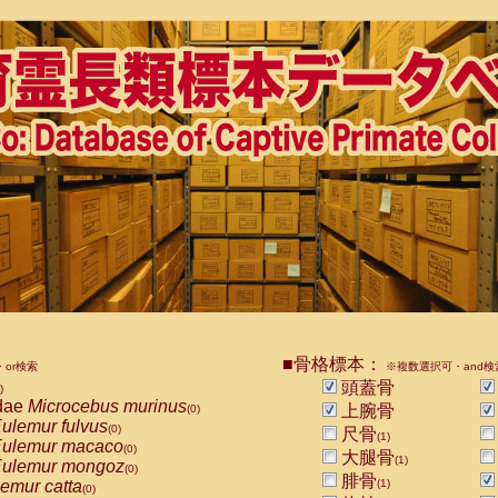
■骨格標本：
or検索
※複数選択可・and検
頭蓋骨
)
dae
Microcebus murinus
上腕骨
(0)
ulemur fulvus
(0)
尺骨
(1)
ulemur macaco
(0)
大腿骨
(1)
ulemur mongoz
(0)
腓骨
emur catta
(1)
(0)