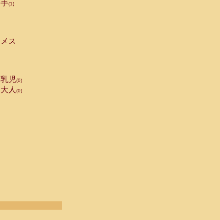
手
(1)
メス
乳児
(0)
大人
(0)