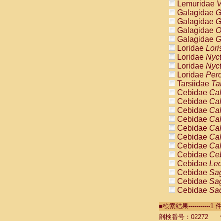
Lemuridae
V
Galagidae
G
Galagidae
G
Galagidae
O
Galagidae
G
Loridae
Lori
Loridae
Nyc
Loridae
Nyc
Loridae
Pero
Tarsiidae
Ta
Cebidae
Cal
Cebidae
Cal
Cebidae
Cal
Cebidae
Cal
Cebidae
Cal
Cebidae
Cal
Cebidae
Cal
Cebidae
Ce
Cebidae
Leo
Cebidae
Sag
Cebidae
Sag
Cebidae
Sag
Cebidae
Sag
■検索結果----------
Cebidae
Sag
Cebidae
Sa
剖検番号：02272