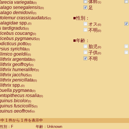
体幹
arecia variegata
(1)
(0)
alago senegalensis
足
(0)
alago demidovii
(0)
tolemur crassicaudatus
■性別：
(0)
alagidae
spp.
オス
(0)
(0)
s tardigradus
(0)
不明
(0)
ticebus coucang
(0)
ticebus pygmaeus
(0)
■年齢：
dicticus potto
(0)
胎児
(0)
rsius syrichta
(0)
子供
limico goeldii
(0)
(0)
不明
lithrix argentata
(0)
lithrix geoffroyi
(0)
lithrix humeralifer
(0)
lithrix jacchus
(0)
lithrix penicillata
(0)
lithrix
spp.
(0)
buella pygmaea
(0)
ntopithecus rosalia
(0)
uinus bicolor
(0)
uinus fuscicollis
(0)
uinus geoffroyi
(0)
uinus imperator
(0)
-1 件中 1 件から 1 件を表示中
uinus labiatus
(0)
guinus leucopus
性別：F
年齢：Unknown
(0)