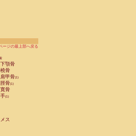
ページの最上部へ戻る
索
下顎骨
橈骨
肩甲骨
(1)
脛骨
(1)
寛骨
手
(1)
メス