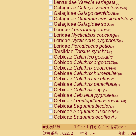
Lemuridae
Varecia variegata
(0)
Galagidae
Galago senegalensis
(0)
Galagidae
Galago demidovii
(0)
Galagidae
Otolemur crassicaudatus
(0)
Galagidae
Galagidae
spp.
(0)
Loridae
Loris tardigradus
(0)
Loridae
Nycticebus coucang
(0)
Loridae
Nycticebus pygmaeus
(0)
Loridae
Perodicticus potto
(0)
Tarsiidae
Tarsius syrichta
(0)
Cebidae
Callimico goeldii
(0)
Cebidae
Callithrix argentata
(0)
Cebidae
Callithrix geoffroyi
(0)
Cebidae
Callithrix humeralifer
(0)
Cebidae
Callithrix jacchus
(0)
Cebidae
Callithrix penicillata
(0)
Cebidae
Callithrix
spp.
(0)
Cebidae
Cebuella pygmaea
(0)
Cebidae
Leontopithecus rosalia
(0)
Cebidae
Saguinus bicolor
(0)
Cebidae
Saguinus fuscicollis
(0)
Cebidae
Saguinus geoffroyi
(0)
Cebidae
Saguinus imperator
(0)
■検索結果-----------1 件中 1 件から 1 件を表示中
Cebidae
Saguinus labiatus
(0)
Cebidae
Saguinus leucopus
剖検番号：02272
性別：F
年齢：Unk
(0)