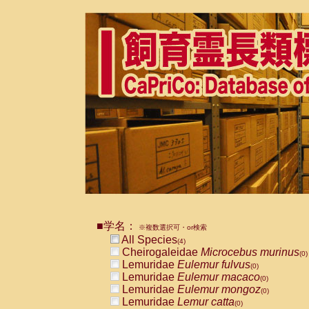
■学名：
※複数選択可・or検索
All Species
(4)
Cheirogaleidae
Microcebus murinus
(0)
Lemuridae
Eulemur fulvus
(0)
Lemuridae
Eulemur macaco
(0)
Lemuridae
Eulemur mongoz
(0)
Lemuridae
Lemur catta
(0)