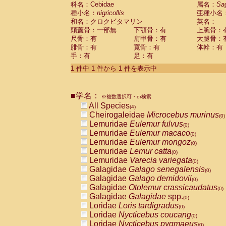
科名：Cebidae
Cebidae
Saguinus midas
属名：
Sa
(0)
種小名：
nigricollis
亜種小名
Cebidae
Saguinus mystax
(0)
和名：クロクビタマリン
英名：
Cebidae
Saguinus nigricollis
(1)
頭蓋骨：一部無
下顎骨：有
上腕骨：
Cebidae
Saguinus oedipus
(0)
尺骨：有
肩甲骨：有
大腿骨：
Cebidae
Saguinus weddelli
(0)
腓骨：有
寛骨：有
体幹：有
Cebidae
Saguinus
spp.
(0)
手：有
足：有
Cebidae
Aotus trivirgatus
(0)
Cebidae
Cebus albifrons
1 件中 1 件から 1 件を表示中
(0)
Cebidae
Cebus apella
(0)
Cebidae
Cebus capucinus
(0)
■学名：
Cebidae
Cebus nigrivittatus
※複数選択可・or検索
(0)
Cebidae
Cebus
spp.
All Species
(0)
(4)
Cebidae
Saimiri boliviensis
Cheirogaleidae
Microcebus murinus
(0)
(0)
Cebidae
Saimiri sciureus
Lemuridae
Eulemur fulvus
(0)
(0)
Atelidae
Alouatta caraya
Lemuridae
Eulemur macaco
(0)
(0)
Atelidae
Alouatta fusca
Lemuridae
Eulemur mongoz
(0)
(0)
Atelidae
Alouatta seniculus
Lemuridae
Lemur catta
(0)
(0)
Atelidae
Alouatta
spp.
Lemuridae
Varecia variegata
(0)
(0)
Atelidae
Ateles belzebuth
Galagidae
Galago senegalensis
(0)
(0)
Atelidae
Ateles geoffroyi
Galagidae
Galago demidovii
(0)
(0)
Atelidae
Ateles paniscus
Galagidae
Otolemur crassicaudatus
(0)
(0)
Atelidae
Ateles
spp.
Galagidae
Galagidae
spp.
(0)
(0)
Atelidae
Lagothrix lagothricha
Loridae
Loris tardigradus
(0)
(0)
Atelidae
Lagothrix lagothricha cana
Loridae
Nycticebus coucang
(0)
(0)
Pitheciidae
Cacajao calvus rubicundu
Loridae
Nycticebus pygmaeus
(0)