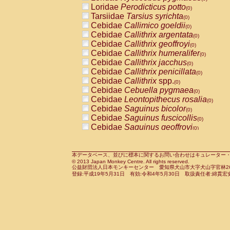
Pitheciidae
Callicebus cupreus
Loridae
Perodicticus potto
(0)
(0)
Pitheciidae
Callicebus donacophilus
Tarsiidae
Tarsius syrichta
(0
(0)
Pitheciidae
Callicebus moloch
Cebidae
Callimico goeldii
(0)
(0)
Pitheciidae
Callicebus torquatus
Cebidae
Callithrix argentata
(0)
(0)
Pitheciidae
Callicebus
spp.
Cebidae
Callithrix geoffroyi
(0)
(0)
Pitheciidae
Chiropotes satanas
Cebidae
Callithrix humeralifer
(0)
(0)
Pitheciidae
Pithecia monachus
Cebidae
Callithrix jacchus
(0)
(0)
Pitheciidae
Pithecia pithecia
Cebidae
Callithrix penicillata
(0)
(0)
Cercopithecidae
Cercocebus agilis
Cebidae
Callithrix
spp.
(0)
(0)
Cercopithecidae
Cercocebus galeritus
Cebidae
Cebuella pygmaea
(0)
Cercopithecidae
Cercocebus torquatu
Cebidae
Leontopithecus rosalia
(0)
Cercopithecidae
Cercocebus torquatus
Cebidae
Saguinus bicolor
(0)
Cercopithecidae
Cercocebus torquatu
Cebidae
Saguinus fuscicollis
(0)
Cercopithecidae
Cercocebus
hybrid
Cebidae
Saguinus geoffroyi
(0)
(0)
Cercopithecidae
Cercocebus
spp.
Cebidae
Saguinus imperator
(0)
(0)
Cercopithecidae
Lophocebus albigen
Cebidae
Saguinus labiatus
(0)
Cercopithecidae
Papio anubis
Cebidae
Saguinus leucopus
本データベース、並びに標本に関するお問い合わせはキュレーター・新宅勇太までお願い
(0)
(0)
© 2013 Japan Monkey Centre. All rights reserved.
Cercopithecidae
Papio cynocephalus
Cebidae
Saguinus midas
(
(0)
公益財団法人日本モンキーセンター 愛知県犬山市大字犬山字官林26番
Cercopithecidae
Papio hamadryas
Cebidae
Saguinus mystax
(0)
登録:平成19年5月31日 有効:令和4年5月30日 取扱責任者:綿貫宏
(0)
Cercopithecidae
Papio papio
Cebidae
Saguinus nigricollis
(0)
(1)
Cercopithecidae
Papio
spp.
Cebidae
Saguinus oedipus
(0)
(0)
Cercopithecidae
Mandrillus leucopha
Cebidae
Saguinus weddelli
(0)
Cercopithecidae
Mandrillus sphinx
Cebidae
Saguinus
spp.
(0)
(0)
Cercopithecidae
Theropithecus gelad
Cebidae
Aotus trivirgatus
(0)
Cercopithecidae
Macaca arctoides
Cebidae
Cebus albifrons
(0)
(0)