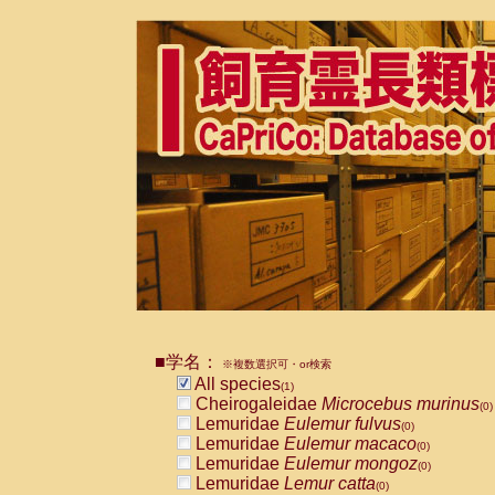
■学名：
※複数選択可・or検索
All species
(1)
Cheirogaleidae
Microcebus murinus
(0)
Lemuridae
Eulemur fulvus
(0)
Lemuridae
Eulemur macaco
(0)
Lemuridae
Eulemur mongoz
(0)
Lemuridae
Lemur catta
(0)