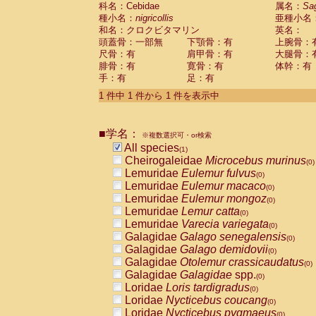
科名：Cebidae
Cebidae
Saguinus midas
属名：
Sa
(0)
種小名：
nigricollis
亜種小名
Cebidae
Saguinus mystax
(0)
和名：クロクビタマリン
英名：
Cebidae
Saguinus nigricollis
(1)
頭蓋骨：一部無
下顎骨：有
上腕骨：
Cebidae
Saguinus oedipus
(0)
尺骨：有
肩甲骨：有
大腿骨：
Cebidae
Saguinus weddelli
(0)
腓骨：有
寛骨：有
体幹：有
Cebidae
Saguinus
spp.
(0)
手：有
足：有
Cebidae
Aotus trivirgatus
(0)
Cebidae
Cebus albifrons
1 件中 1 件から 1 件を表示中
(0)
Cebidae
Cebus apella
(0)
Cebidae
Cebus capucinus
(0)
■学名：
Cebidae
Cebus nigrivittatus
※複数選択可・or検索
(0)
Cebidae
Cebus
spp.
All species
(0)
(1)
Cebidae
Saimiri boliviensis
Cheirogaleidae
Microcebus murinus
(0)
(0)
Cebidae
Saimiri sciureus
Lemuridae
Eulemur fulvus
(0)
(0)
Atelidae
Alouatta caraya
Lemuridae
Eulemur macaco
(0)
(0)
Atelidae
Alouatta fusca
Lemuridae
Eulemur mongoz
(0)
(0)
Atelidae
Alouatta seniculus
Lemuridae
Lemur catta
(0)
(0)
Atelidae
Alouatta
spp.
Lemuridae
Varecia variegata
(0)
(0)
Atelidae
Ateles belzebuth
Galagidae
Galago senegalensis
(0)
(0)
Atelidae
Ateles geoffroyi
Galagidae
Galago demidovii
(0)
(0)
Atelidae
Ateles paniscus
Galagidae
Otolemur crassicaudatus
(0)
(0)
Atelidae
Ateles
spp.
Galagidae
Galagidae
spp.
(0)
(0)
Atelidae
Lagothrix lagothricha
Loridae
Loris tardigradus
(0)
(0)
Atelidae
Lagothrix lagothricha cana
Loridae
Nycticebus coucang
(0)
(0)
Pitheciidae
Cacajao calvus rubicundu
Loridae
Nycticebus pygmaeus
(0)