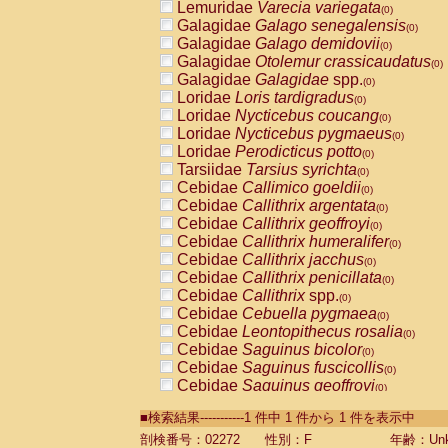
Lemuridae
Varecia variegata
(0)
Galagidae
Galago senegalensis
(0)
Galagidae
Galago demidovii
(0)
Galagidae
Otolemur crassicaudatus
(0)
Galagidae
Galagidae
spp.
(0)
Loridae
Loris tardigradus
(0)
Loridae
Nycticebus coucang
(0)
Loridae
Nycticebus pygmaeus
(0)
Loridae
Perodicticus potto
(0)
Tarsiidae
Tarsius syrichta
(0)
Cebidae
Callimico goeldii
(0)
Cebidae
Callithrix argentata
(0)
Cebidae
Callithrix geoffroyi
(0)
Cebidae
Callithrix humeralifer
(0)
Cebidae
Callithrix jacchus
(0)
Cebidae
Callithrix penicillata
(0)
Cebidae
Callithrix
spp.
(0)
Cebidae
Cebuella pygmaea
(0)
Cebidae
Leontopithecus rosalia
(0)
Cebidae
Saguinus bicolor
(0)
Cebidae
Saguinus fuscicollis
(0)
Cebidae
Saguinus geoffroyi
(0)
Cebidae
Saguinus imperator
(0)
■検索結果-----------1 件中 1 件から 1 件を表示中
Cebidae
Saguinus labiatus
(0)
Cebidae
Saguinus leucopus
剖検番号：02272
性別：F
年齢：Unk
(0)