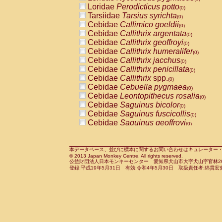
Pitheciidae
Callicebus cupreus
Loridae
Perodicticus potto
(0)
(0)
Pitheciidae
Callicebus donacophilus
Tarsiidae
Tarsius syrichta
(0
(0)
Pitheciidae
Callicebus moloch
Cebidae
Callimico goeldii
(0)
(0)
Pitheciidae
Callicebus torquatus
Cebidae
Callithrix argentata
(0)
(0)
Pitheciidae
Callicebus
spp.
Cebidae
Callithrix geoffroyi
(0)
(0)
Pitheciidae
Chiropotes satanas
Cebidae
Callithrix humeralifer
(0)
(0)
Pitheciidae
Pithecia monachus
Cebidae
Callithrix jacchus
(0)
(0)
Pitheciidae
Pithecia pithecia
Cebidae
Callithrix penicillata
(0)
(0)
Cercopithecidae
Cercocebus agilis
Cebidae
Callithrix
spp.
(0)
(0)
Cercopithecidae
Cercocebus galeritus
Cebidae
Cebuella pygmaea
(0)
Cercopithecidae
Cercocebus torquatu
Cebidae
Leontopithecus rosalia
(0)
Cercopithecidae
Cercocebus torquatus
Cebidae
Saguinus bicolor
(0)
Cercopithecidae
Cercocebus torquatu
Cebidae
Saguinus fuscicollis
(0)
Cercopithecidae
Cercocebus
hybrid
Cebidae
Saguinus geoffroyi
(0)
(0)
Cercopithecidae
Cercocebus
spp.
Cebidae
Saguinus imperator
(0)
(0)
Cercopithecidae
Lophocebus albigen
Cebidae
Saguinus labiatus
(0)
Cercopithecidae
Papio anubis
Cebidae
Saguinus leucopus
本データベース、並びに標本に関するお問い合わせはキュレーター・新宅勇太までお願い
(0)
(0)
© 2013 Japan Monkey Centre. All rights reserved.
Cercopithecidae
Papio cynocephalus
Cebidae
Saguinus midas
(
(0)
公益財団法人日本モンキーセンター 愛知県犬山市大字犬山字官林26番
Cercopithecidae
Papio hamadryas
Cebidae
Saguinus mystax
(0)
登録:平成19年5月31日 有効:令和4年5月30日 取扱責任者:綿貫宏
(0)
Cercopithecidae
Papio papio
Cebidae
Saguinus nigricollis
(0)
(1)
Cercopithecidae
Papio
spp.
Cebidae
Saguinus oedipus
(0)
(0)
Cercopithecidae
Mandrillus leucopha
Cebidae
Saguinus weddelli
(0)
Cercopithecidae
Mandrillus sphinx
Cebidae
Saguinus
spp.
(0)
(0)
Cercopithecidae
Theropithecus gelad
Cebidae
Aotus trivirgatus
(0)
Cercopithecidae
Macaca arctoides
Cebidae
Cebus albifrons
(0)
(0)