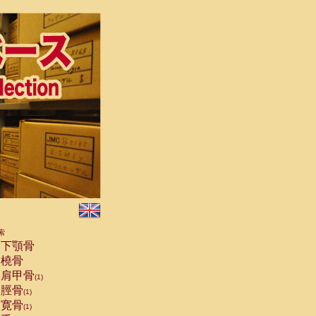
索
下顎骨
橈骨
肩甲骨
(1)
脛骨
(1)
寛骨
(1)