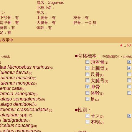
guinus midas
属名：
Saguinus
(0)
亜種小名：
guinus mystax
(0)
リン
英名：
uinus nigricollis
(1)
下顎骨：有
上腕骨：有
橈骨：有
guinus oedipus
(0)
肩甲骨：有
大腿骨：有
脛骨：一部無
uinus weddelli
(0)
寛骨：有
体幹：有
guinus
spp.
(0)
足：有
us trivirgatus
(0)
us albifrons
件を表示中
(0)
us apella
▲この
(0)
bus capucinus
(0)
us nigrivittatus
■骨格標本：
or検索
(0)
※複数選択可・and検
bus
spp.
頭蓋骨
(0)
)
(1)
miri boliviensis
dae
Microcebus murinus
(0)
上腕骨
(0)
(1)
miri sciureus
ulemur fulvus
(0)
(0)
尺骨
(1)
uatta caraya
ulemur macaco
(0)
(0)
大腿骨
(1)
uatta fusca
ulemur mongoz
(0)
(0)
腓骨
uatta seniculus
emur catta
(0)
(0)
uatta
spp.
体幹
arecia variegata
(0)
(1)
(0)
les belzebuth
alago senegalensis
足
(0)
(0)
(1)
les geoffroyi
alago demidovii
(0)
(0)
les paniscus
tolemur crassicaudatus
■性別：
(0)
(0)
les
spp.
alagidae
spp.
(0)
オス
(0)
(0)
othrix lagothricha
s tardigradus
(0)
(0)
不明
(0)
othrix lagothricha cana
ticebus coucang
(0)
(0)
Cacajao calvus rubicundus
ticebus pygmaeus
(0)
(0)