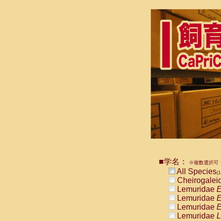
■学名：
※複数選択可・
All Species
(1
Cheirogalei
Lemuridae
E
Lemuridae
E
Lemuridae
E
Lemuridae
L