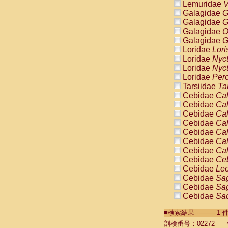
Lemuridae
V
Galagidae
G
Galagidae
G
Galagidae
O
Galagidae
G
Loridae
Lori
Loridae
Nyc
Loridae
Nyc
Loridae
Pero
Tarsiidae
Ta
Cebidae
Cal
Cebidae
Cal
Cebidae
Cal
Cebidae
Cal
Cebidae
Cal
Cebidae
Cal
Cebidae
Cal
Cebidae
Ce
Cebidae
Leo
Cebidae
Sag
Cebidae
Sag
Cebidae
Sag
Cebidae
Sag
■検索結果----------
Cebidae
Sag
Cebidae
Sa
剖検番号：02272