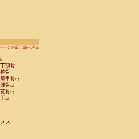
ページの最上部へ戻る
索
下顎骨
橈骨
肩甲骨
(1)
脛骨
(1)
寛骨
(1)
手
(1)
メス