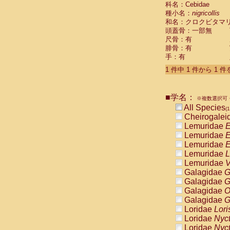
科名：Cebidae
Cebidae
Sa
種小名：
nigricollis
Cebidae
Sa
和名：クロクビタマ
Cebidae
Sag
頭蓋骨：一部無
Cebidae
Sa
尺骨：有
Cebidae
Sag
腓骨：有
Cebidae
Sa
手：有
Cebidae
Aot
Cebidae
Ceb
1 件中 1 件から 1 
Cebidae
Ceb
Cebidae
Ce
■学名：
Cebidae
Ceb
※複数選択可・
Cebidae
Ce
All Species
(1
Cebidae
Sai
Cheirogalei
Cebidae
Sai
Lemuridae
E
Atelidae
Alo
Lemuridae
E
Atelidae
Alo
Lemuridae
E
Atelidae
Alo
Lemuridae
L
Atelidae
Alo
Lemuridae
V
Atelidae
Ate
Galagidae
G
Atelidae
Ate
Galagidae
G
Atelidae
Ate
Galagidae
O
Atelidae
Ate
Galagidae
G
Atelidae
Lag
Loridae
Lori
Atelidae
Lag
Loridae
Nyc
Pitheciidae
Loridae
Nyc