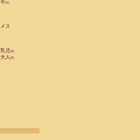
手
(1)
メス
乳児
(0)
大人
(0)