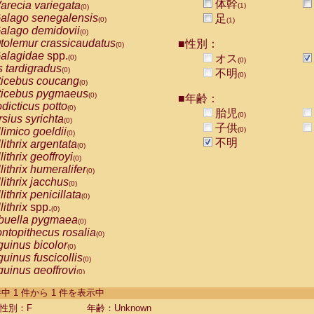
体幹
arecia variegata
(1)
(0)
alago senegalensis
足
(0)
(1)
alago demidovii
(0)
tolemur crassicaudatus
■性別：
(0)
alagidae
spp.
オス
(0)
(0)
s tardigradus
(0)
不明
(0)
ticebus coucang
(0)
ticebus pygmaeus
(0)
■年齢：
dicticus potto
(0)
胎児
(0)
rsius syrichta
(0)
子供
limico goeldii
(0)
(0)
不明
lithrix argentata
(0)
lithrix geoffroyi
(0)
lithrix humeralifer
(0)
lithrix jacchus
(0)
lithrix penicillata
(0)
lithrix
spp.
(0)
buella pygmaea
(0)
ntopithecus rosalia
(0)
uinus bicolor
(0)
uinus fuscicollis
(0)
uinus geoffroyi
(0)
uinus imperator
(0)
-1 件中 1 件から 1 件を表示中
uinus labiatus
(0)
guinus leucopus
性別：F
年齢：Unknown
(0)