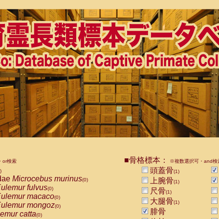
■骨格標本：
or検索
※複数選択可・and検
頭蓋骨
)
(1)
dae
Microcebus murinus
上腕骨
(0)
(1)
ulemur fulvus
(0)
尺骨
(1)
ulemur macaco
(0)
大腿骨
(1)
ulemur mongoz
(0)
腓骨
emur catta
(0)