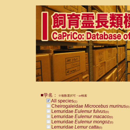
■学名：
※複数選択可・or検索
All species
(1)
Cheirogaleidae
Microcebus murinus
(0)
Lemuridae
Eulemur fulvus
(0)
Lemuridae
Eulemur macaco
(0)
Lemuridae
Eulemur mongoz
(0)
Lemuridae
Lemur catta
(0)