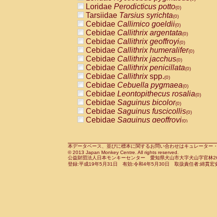
Pitheciidae
Callicebus cupreus
Loridae
Perodicticus potto
(0)
(0)
Pitheciidae
Callicebus donacophilus
Tarsiidae
Tarsius syrichta
(0
(0)
Pitheciidae
Callicebus moloch
Cebidae
Callimico goeldii
(0)
(0)
Pitheciidae
Callicebus torquatus
Cebidae
Callithrix argentata
(0)
(0)
Pitheciidae
Callicebus
spp.
Cebidae
Callithrix geoffroyi
(0)
(0)
Pitheciidae
Chiropotes satanas
Cebidae
Callithrix humeralifer
(0)
(0)
Pitheciidae
Pithecia monachus
Cebidae
Callithrix jacchus
(0)
(0)
Pitheciidae
Pithecia pithecia
Cebidae
Callithrix penicillata
(0)
(0)
Cercopithecidae
Cercocebus agilis
Cebidae
Callithrix
spp.
(0)
(0)
Cercopithecidae
Cercocebus galeritus
Cebidae
Cebuella pygmaea
(0)
Cercopithecidae
Cercocebus torquatu
Cebidae
Leontopithecus rosalia
(0)
Cercopithecidae
Cercocebus torquatus
Cebidae
Saguinus bicolor
(0)
Cercopithecidae
Cercocebus torquatu
Cebidae
Saguinus fuscicollis
(0)
Cercopithecidae
Cercocebus
hybrid
Cebidae
Saguinus geoffroyi
(0)
(0)
Cercopithecidae
Cercocebus
spp.
Cebidae
Saguinus imperator
(0)
(0)
Cercopithecidae
Lophocebus albigen
Cebidae
Saguinus labiatus
(0)
Cercopithecidae
Papio anubis
Cebidae
Saguinus leucopus
本データベース、並びに標本に関するお問い合わせはキュレーター・新宅勇太までお願い
(0)
(0)
© 2013 Japan Monkey Centre. All rights reserved.
Cercopithecidae
Papio cynocephalus
Cebidae
Saguinus midas
(
(0)
公益財団法人日本モンキーセンター 愛知県犬山市大字犬山字官林26番
Cercopithecidae
Papio hamadryas
Cebidae
Saguinus mystax
(0)
登録:平成19年5月31日 有効:令和4年5月30日 取扱責任者:綿貫宏
(0)
Cercopithecidae
Papio papio
Cebidae
Saguinus nigricollis
(0)
(1)
Cercopithecidae
Papio
spp.
Cebidae
Saguinus oedipus
(0)
(0)
Cercopithecidae
Mandrillus leucopha
Cebidae
Saguinus weddelli
(0)
Cercopithecidae
Mandrillus sphinx
Cebidae
Saguinus
spp.
(0)
(0)
Cercopithecidae
Theropithecus gelad
Cebidae
Aotus trivirgatus
(0)
Cercopithecidae
Macaca arctoides
Cebidae
Cebus albifrons
(0)
(0)