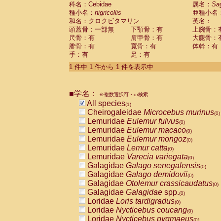
科名：Cebidae
Cebidae
Saguinus midas
属名：
Sa
(0)
種小名：
nigricollis
亜種小名
Cebidae
Saguinus mystax
(0)
和名：クロクビタマリン
英名：
Cebidae
Saguinus nigricollis
(1)
頭蓋骨：一部無
下顎骨：有
上腕骨：
Cebidae
Saguinus oedipus
(0)
尺骨：有
肩甲骨：有
大腿骨：
Cebidae
Saguinus weddelli
(0)
腓骨：有
寛骨：有
体幹：有
Cebidae
Saguinus
spp.
(0)
手：有
足：有
Cebidae
Aotus trivirgatus
(0)
Cebidae
Cebus albifrons
1 件中 1 件から 1 件を表示中
(0)
Cebidae
Cebus apella
(0)
Cebidae
Cebus capucinus
(0)
■学名：
Cebidae
Cebus nigrivittatus
※複数選択可・or検索
(0)
Cebidae
Cebus
spp.
All species
(0)
(1)
Cebidae
Saimiri boliviensis
Cheirogaleidae
Microcebus murinus
(0)
(0)
Cebidae
Saimiri sciureus
Lemuridae
Eulemur fulvus
(0)
(0)
Atelidae
Alouatta caraya
Lemuridae
Eulemur macaco
(0)
(0)
Atelidae
Alouatta fusca
Lemuridae
Eulemur mongoz
(0)
(0)
Atelidae
Alouatta seniculus
Lemuridae
Lemur catta
(0)
(0)
Atelidae
Alouatta
spp.
Lemuridae
Varecia variegata
(0)
(0)
Atelidae
Ateles belzebuth
Galagidae
Galago senegalensis
(0)
(0)
Atelidae
Ateles geoffroyi
Galagidae
Galago demidovii
(0)
(0)
Atelidae
Ateles paniscus
Galagidae
Otolemur crassicaudatus
(0)
(0)
Atelidae
Ateles
spp.
Galagidae
Galagidae
spp.
(0)
(0)
Atelidae
Lagothrix lagothricha
Loridae
Loris tardigradus
(0)
(0)
Atelidae
Lagothrix lagothricha cana
Loridae
Nycticebus coucang
(0)
(0)
Pitheciidae
Cacajao calvus rubicundu
Loridae
Nycticebus pygmaeus
(0)