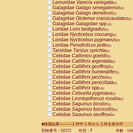
Lemuridae
Varecia variegata
(0)
Galagidae
Galago senegalensis
(0)
Galagidae
Galago demidovii
(0)
Galagidae
Otolemur crassicaudatus
(0)
Galagidae
Galagidae
spp.
(0)
Loridae
Loris tardigradus
(0)
Loridae
Nycticebus coucang
(0)
Loridae
Nycticebus pygmaeus
(0)
Loridae
Perodicticus potto
(0)
Tarsiidae
Tarsius syrichta
(0)
Cebidae
Callimico goeldii
(0)
Cebidae
Callithrix argentata
(0)
Cebidae
Callithrix geoffroyi
(0)
Cebidae
Callithrix humeralifer
(0)
Cebidae
Callithrix jacchus
(0)
Cebidae
Callithrix penicillata
(0)
Cebidae
Callithrix
spp.
(0)
Cebidae
Cebuella pygmaea
(0)
Cebidae
Leontopithecus rosalia
(0)
Cebidae
Saguinus bicolor
(0)
Cebidae
Saguinus fuscicollis
(0)
Cebidae
Saguinus geoffroyi
(0)
Cebidae
Saguinus imperator
(0)
■検索結果-----------1 件中 1 件から 1 件を表示中
Cebidae
Saguinus labiatus
(0)
Cebidae
Saguinus leucopus
剖検番号：02272
性別：F
年齢：Unk
(0)