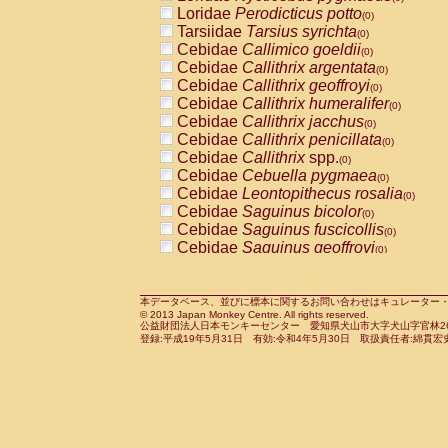
Pitheciidae
Callicebus cupreus
Loridae
Perodicticus potto
(0)
(0)
Pitheciidae
Callicebus donacophilus
Tarsiidae
Tarsius syrichta
(0
(0)
Pitheciidae
Callicebus moloch
Cebidae
Callimico goeldii
(0)
(0)
Pitheciidae
Callicebus torquatus
Cebidae
Callithrix argentata
(0)
(0)
Pitheciidae
Callicebus
spp.
Cebidae
Callithrix geoffroyi
(0)
(0)
Pitheciidae
Chiropotes satanas
Cebidae
Callithrix humeralifer
(0)
(0)
Pitheciidae
Pithecia monachus
Cebidae
Callithrix jacchus
(0)
(0)
Pitheciidae
Pithecia pithecia
Cebidae
Callithrix penicillata
(0)
(0)
Cercopithecidae
Cercocebus agilis
Cebidae
Callithrix
spp.
(0)
(0)
Cercopithecidae
Cercocebus galeritus
Cebidae
Cebuella pygmaea
(0)
Cercopithecidae
Cercocebus torquatu
Cebidae
Leontopithecus rosalia
(0)
Cercopithecidae
Cercocebus torquatus
Cebidae
Saguinus bicolor
(0)
Cercopithecidae
Cercocebus torquatu
Cebidae
Saguinus fuscicollis
(0)
Cercopithecidae
Cercocebus
hybrid
Cebidae
Saguinus geoffroyi
(0)
(0)
Cercopithecidae
Cercocebus
spp.
Cebidae
Saguinus imperator
(0)
(0)
Cercopithecidae
Lophocebus albigen
Cebidae
Saguinus labiatus
(0)
Cercopithecidae
Papio anubis
Cebidae
Saguinus leucopus
本データベース、並びに標本に関するお問い合わせはキュレーター・新宅勇太までお願い
(0)
(0)
© 2013 Japan Monkey Centre. All rights reserved.
Cercopithecidae
Papio cynocephalus
Cebidae
Saguinus midas
(
(0)
公益財団法人日本モンキーセンター 愛知県犬山市大字犬山字官林26番
Cercopithecidae
Papio hamadryas
Cebidae
Saguinus mystax
(0)
登録:平成19年5月31日 有効:令和4年5月30日 取扱責任者:綿貫宏
(0)
Cercopithecidae
Papio papio
Cebidae
Saguinus nigricollis
(0)
(1)
Cercopithecidae
Papio
spp.
Cebidae
Saguinus oedipus
(0)
(0)
Cercopithecidae
Mandrillus leucopha
Cebidae
Saguinus weddelli
(0)
Cercopithecidae
Mandrillus sphinx
Cebidae
Saguinus
spp.
(0)
(0)
Cercopithecidae
Theropithecus gelad
Cebidae
Aotus trivirgatus
(0)
Cercopithecidae
Macaca arctoides
Cebidae
Cebus albifrons
(0)
(0)