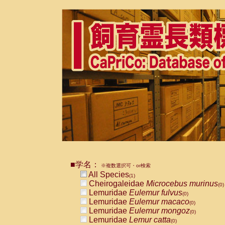
■学名：
※複数選択可・or検索
All Species
(1)
Cheirogaleidae
Microcebus murinus
(0)
Lemuridae
Eulemur fulvus
(0)
Lemuridae
Eulemur macaco
(0)
Lemuridae
Eulemur mongoz
(0)
Lemuridae
Lemur catta
(0)