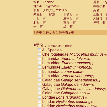
科名：Cebidae
Cebidae
Saguinus midas
属名：
Sa
(0)
種小名：
nigricollis
亜種小名
Cebidae
Saguinus mystax
(0)
和名：クロクビタマリン
英名：
Cebidae
Saguinus nigricollis
(1)
頭蓋骨：一部無
下顎骨：有
上腕骨：
Cebidae
Saguinus oedipus
(0)
尺骨：有
肩甲骨：有
大腿骨：
Cebidae
Saguinus weddelli
(0)
腓骨：有
寛骨：有
体幹：有
Cebidae
Saguinus
spp.
(0)
手：有
足：有
Cebidae
Aotus trivirgatus
(0)
Cebidae
Cebus albifrons
1 件中 1 件から 1 件を表示中
(0)
Cebidae
Cebus apella
(0)
Cebidae
Cebus capucinus
(0)
■学名：
Cebidae
Cebus nigrivittatus
※複数選択可・or検索
(0)
Cebidae
Cebus
spp.
All Species
(0)
(1)
Cebidae
Saimiri boliviensis
Cheirogaleidae
Microcebus murinus
(0)
(0)
Cebidae
Saimiri sciureus
Lemuridae
Eulemur fulvus
(0)
(0)
Atelidae
Alouatta caraya
Lemuridae
Eulemur macaco
(0)
(0)
Atelidae
Alouatta fusca
Lemuridae
Eulemur mongoz
(0)
(0)
Atelidae
Alouatta seniculus
Lemuridae
Lemur catta
(0)
(0)
Atelidae
Alouatta
spp.
Lemuridae
Varecia variegata
(0)
(0)
Atelidae
Ateles belzebuth
Galagidae
Galago senegalensis
(0)
(0)
Atelidae
Ateles geoffroyi
Galagidae
Galago demidovii
(0)
(0)
Atelidae
Ateles paniscus
Galagidae
Otolemur crassicaudatus
(0)
(0)
Atelidae
Ateles
spp.
Galagidae
Galagidae
spp.
(0)
(0)
Atelidae
Lagothrix lagothricha
Loridae
Loris tardigradus
(0)
(0)
Atelidae
Lagothrix lagothricha cana
Loridae
Nycticebus coucang
(0)
(0)
Pitheciidae
Cacajao calvus rubicundu
Loridae
Nycticebus pygmaeus
(0)