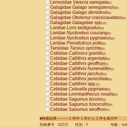
Lemuridae
Varecia variegata
(0)
Galagidae
Galago senegalensis
(0)
Galagidae
Galago demidovii
(0)
Galagidae
Otolemur crassicaudatus
(0)
Galagidae
Galagidae
spp.
(0)
Loridae
Loris tardigradus
(0)
Loridae
Nycticebus coucang
(0)
Loridae
Nycticebus pygmaeus
(0)
Loridae
Perodicticus potto
(0)
Tarsiidae
Tarsius syrichta
(0)
Cebidae
Callimico goeldii
(0)
Cebidae
Callithrix argentata
(0)
Cebidae
Callithrix geoffroyi
(0)
Cebidae
Callithrix humeralifer
(0)
Cebidae
Callithrix jacchus
(0)
Cebidae
Callithrix penicillata
(0)
Cebidae
Callithrix
spp.
(0)
Cebidae
Cebuella pygmaea
(0)
Cebidae
Leontopithecus rosalia
(0)
Cebidae
Saguinus bicolor
(0)
Cebidae
Saguinus fuscicollis
(0)
Cebidae
Saguinus geoffroyi
(0)
Cebidae
Saguinus imperator
(0)
■検索結果-----------1 件中 1 件から 1 件を表示中
Cebidae
Saguinus labiatus
(0)
Cebidae
Saguinus leucopus
剖検番号：02272
性別：F
年齢：Unk
(0)