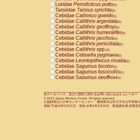
Pitheciidae
Callicebus cupreus
Loridae
Perodicticus potto
(0)
(0)
Pitheciidae
Callicebus donacophilus
Tarsiidae
Tarsius syrichta
(0
(0)
Pitheciidae
Callicebus moloch
Cebidae
Callimico goeldii
(0)
(0)
Pitheciidae
Callicebus torquatus
Cebidae
Callithrix argentata
(0)
(0)
Pitheciidae
Callicebus
spp.
Cebidae
Callithrix geoffroyi
(0)
(0)
Pitheciidae
Chiropotes satanas
Cebidae
Callithrix humeralifer
(0)
(0)
Pitheciidae
Pithecia monachus
Cebidae
Callithrix jacchus
(0)
(0)
Pitheciidae
Pithecia pithecia
Cebidae
Callithrix penicillata
(0)
(0)
Cercopithecidae
Cercocebus agilis
Cebidae
Callithrix
spp.
(0)
(0)
Cercopithecidae
Cercocebus galeritus
Cebidae
Cebuella pygmaea
(0)
Cercopithecidae
Cercocebus torquatu
Cebidae
Leontopithecus rosalia
(0)
Cercopithecidae
Cercocebus torquatus
Cebidae
Saguinus bicolor
(0)
Cercopithecidae
Cercocebus torquatu
Cebidae
Saguinus fuscicollis
(0)
Cercopithecidae
Cercocebus
hybrid
Cebidae
Saguinus geoffroyi
(0)
(0)
Cercopithecidae
Cercocebus
spp.
Cebidae
Saguinus imperator
(0)
(0)
Cercopithecidae
Lophocebus albigen
Cebidae
Saguinus labiatus
(0)
Cercopithecidae
Papio anubis
Cebidae
Saguinus leucopus
本データベース、並びに標本に関するお問い合わせはキュレーター・新宅勇太までお願い
(0)
(0)
© 2013 Japan Monkey Centre. All rights reserved.
Cercopithecidae
Papio cynocephalus
Cebidae
Saguinus midas
(
(0)
公益財団法人日本モンキーセンター 愛知県犬山市大字犬山字官林26番
Cercopithecidae
Papio hamadryas
Cebidae
Saguinus mystax
(0)
登録:平成19年5月31日 有効:令和4年5月30日 取扱責任者:綿貫宏
(0)
Cercopithecidae
Papio papio
Cebidae
Saguinus nigricollis
(0)
(1)
Cercopithecidae
Papio
spp.
Cebidae
Saguinus oedipus
(0)
(0)
Cercopithecidae
Mandrillus leucopha
Cebidae
Saguinus weddelli
(0)
Cercopithecidae
Mandrillus sphinx
Cebidae
Saguinus
spp.
(0)
(0)
Cercopithecidae
Theropithecus gelad
Cebidae
Aotus trivirgatus
(0)
Cercopithecidae
Macaca arctoides
Cebidae
Cebus albifrons
(0)
(0)