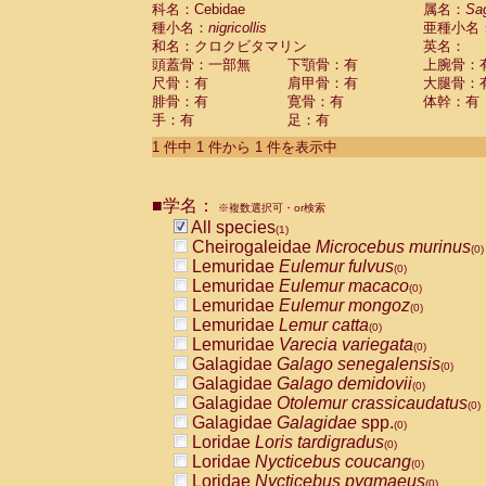
科名：Cebidae
Cebidae
Saguinus midas
属名：
Sa
(0)
種小名：
nigricollis
亜種小名
Cebidae
Saguinus mystax
(0)
和名：クロクビタマリン
英名：
Cebidae
Saguinus nigricollis
(1)
頭蓋骨：一部無
下顎骨：有
上腕骨：
Cebidae
Saguinus oedipus
(0)
尺骨：有
肩甲骨：有
大腿骨：
Cebidae
Saguinus weddelli
(0)
腓骨：有
寛骨：有
体幹：有
Cebidae
Saguinus
spp.
(0)
手：有
足：有
Cebidae
Aotus trivirgatus
(0)
Cebidae
Cebus albifrons
1 件中 1 件から 1 件を表示中
(0)
Cebidae
Cebus apella
(0)
Cebidae
Cebus capucinus
(0)
■学名：
Cebidae
Cebus nigrivittatus
※複数選択可・or検索
(0)
Cebidae
Cebus
spp.
All species
(0)
(1)
Cebidae
Saimiri boliviensis
Cheirogaleidae
Microcebus murinus
(0)
(0)
Cebidae
Saimiri sciureus
Lemuridae
Eulemur fulvus
(0)
(0)
Atelidae
Alouatta caraya
Lemuridae
Eulemur macaco
(0)
(0)
Atelidae
Alouatta fusca
Lemuridae
Eulemur mongoz
(0)
(0)
Atelidae
Alouatta seniculus
Lemuridae
Lemur catta
(0)
(0)
Atelidae
Alouatta
spp.
Lemuridae
Varecia variegata
(0)
(0)
Atelidae
Ateles belzebuth
Galagidae
Galago senegalensis
(0)
(0)
Atelidae
Ateles geoffroyi
Galagidae
Galago demidovii
(0)
(0)
Atelidae
Ateles paniscus
Galagidae
Otolemur crassicaudatus
(0)
(0)
Atelidae
Ateles
spp.
Galagidae
Galagidae
spp.
(0)
(0)
Atelidae
Lagothrix lagothricha
Loridae
Loris tardigradus
(0)
(0)
Atelidae
Lagothrix lagothricha cana
Loridae
Nycticebus coucang
(0)
(0)
Pitheciidae
Cacajao calvus rubicundu
Loridae
Nycticebus pygmaeus
(0)