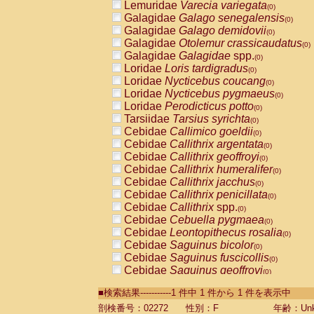
Lemuridae
Varecia variegata
(0)
Galagidae
Galago senegalensis
(0)
Galagidae
Galago demidovii
(0)
Galagidae
Otolemur crassicaudatus
(0)
Galagidae
Galagidae
spp.
(0)
Loridae
Loris tardigradus
(0)
Loridae
Nycticebus coucang
(0)
Loridae
Nycticebus pygmaeus
(0)
Loridae
Perodicticus potto
(0)
Tarsiidae
Tarsius syrichta
(0)
Cebidae
Callimico goeldii
(0)
Cebidae
Callithrix argentata
(0)
Cebidae
Callithrix geoffroyi
(0)
Cebidae
Callithrix humeralifer
(0)
Cebidae
Callithrix jacchus
(0)
Cebidae
Callithrix penicillata
(0)
Cebidae
Callithrix
spp.
(0)
Cebidae
Cebuella pygmaea
(0)
Cebidae
Leontopithecus rosalia
(0)
Cebidae
Saguinus bicolor
(0)
Cebidae
Saguinus fuscicollis
(0)
Cebidae
Saguinus geoffroyi
(0)
Cebidae
Saguinus imperator
(0)
■検索結果-----------1 件中 1 件から 1 件を表示中
Cebidae
Saguinus labiatus
(0)
Cebidae
Saguinus leucopus
剖検番号：02272
性別：F
年齢：Unk
(0)