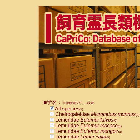
■学名：
※複数選択可・or検索
All species
(1)
Cheirogaleidae
Microcebus murinus
(0)
Lemuridae
Eulemur fulvus
(0)
Lemuridae
Eulemur macaco
(0)
Lemuridae
Eulemur mongoz
(0)
Lemuridae
Lemur catta
(0)