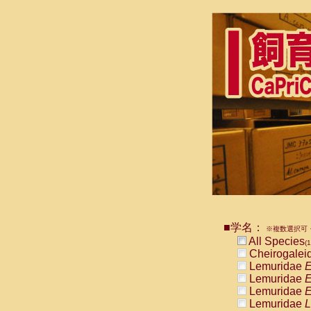
■学名：
※複数選択可・
All Species
(1
Cheirogalei
Lemuridae
E
Lemuridae
E
Lemuridae
E
Lemuridae
L