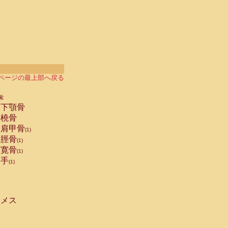
ページの最上部へ戻る
索
下顎骨
橈骨
肩甲骨
(1)
脛骨
(1)
寛骨
(1)
手
(1)
メス