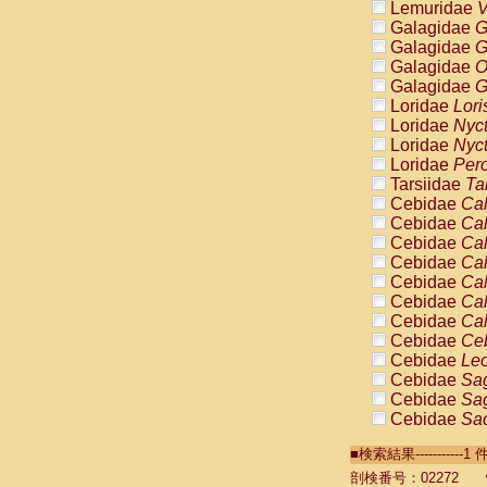
Lemuridae
V
Galagidae
G
Galagidae
G
Galagidae
O
Galagidae
G
Loridae
Lori
Loridae
Nyc
Loridae
Nyc
Loridae
Pero
Tarsiidae
Ta
Cebidae
Cal
Cebidae
Cal
Cebidae
Cal
Cebidae
Cal
Cebidae
Cal
Cebidae
Cal
Cebidae
Cal
Cebidae
Ce
Cebidae
Leo
Cebidae
Sag
Cebidae
Sag
Cebidae
Sag
Cebidae
Sag
■検索結果----------
Cebidae
Sag
Cebidae
Sa
剖検番号：02272