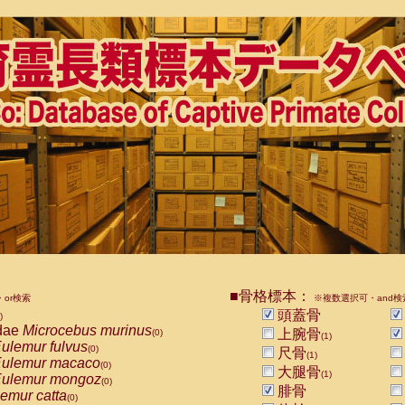
■骨格標本：
or検索
※複数選択可・and検
頭蓋骨
)
dae
Microcebus murinus
上腕骨
(0)
(1)
ulemur fulvus
(0)
尺骨
(1)
ulemur macaco
(0)
大腿骨
(1)
ulemur mongoz
(0)
腓骨
emur catta
(0)