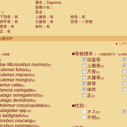
guinus midas
属名：
Saguinus
(0)
亜種小名：
guinus mystax
(0)
リン
英名：
uinus nigricollis
(1)
下顎骨：有
上腕骨：有
橈骨：有
guinus oedipus
(0)
肩甲骨：有
大腿骨：有
脛骨：一部無
uinus weddelli
(0)
寛骨：有
体幹：有
guinus
spp.
(0)
足：有
us trivirgatus
(0)
us albifrons
件を表示中
(0)
us apella
▲この
(0)
bus capucinus
(0)
us nigrivittatus
■骨格標本：
or検索
(0)
※複数選択可・and検
bus
spp.
頭蓋骨
(0)
)
miri boliviensis
dae
Microcebus murinus
(0)
上腕骨
(0)
(1)
miri sciureus
ulemur fulvus
(0)
(0)
尺骨
(1)
uatta caraya
ulemur macaco
(0)
(0)
大腿骨
(1)
uatta fusca
ulemur mongoz
(0)
(0)
腓骨
uatta seniculus
emur catta
(0)
(0)
uatta
spp.
体幹
arecia variegata
(0)
(0)
les belzebuth
alago senegalensis
足
(0)
(0)
(1)
les geoffroyi
alago demidovii
(0)
(0)
les paniscus
tolemur crassicaudatus
■性別：
(0)
(0)
les
spp.
alagidae
spp.
(0)
オス
(0)
(0)
othrix lagothricha
s tardigradus
(0)
(0)
不明
(0)
othrix lagothricha cana
ticebus coucang
(0)
(0)
Cacajao calvus rubicundus
ticebus pygmaeus
(0)
(0)