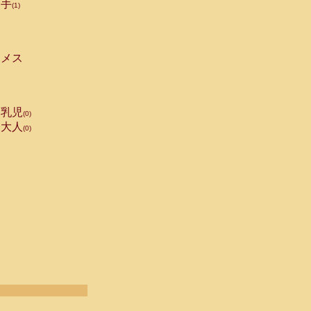
手
(1)
メス
乳児
(0)
大人
(0)