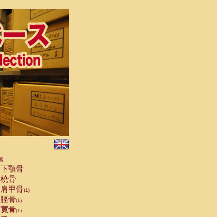
索
下顎骨
橈骨
肩甲骨
(1)
脛骨
(1)
寛骨
(1)