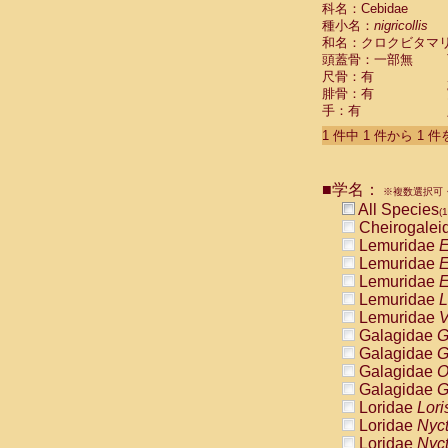
科名：Cebidae
Cebidae
Sa
種小名：
nigricollis
Cebidae
Sa
和名：クロクビタマ
Cebidae
Sag
頭蓋骨：一部無
Cebidae
Sa
尺骨：有
Cebidae
Sag
腓骨：有
Cebidae
Sa
手：有
Cebidae
Aot
Cebidae
Ceb
1 件中 1 件から 1 
Cebidae
Ceb
Cebidae
Ce
■学名：
Cebidae
Ceb
※複数選択可・
Cebidae
Ce
All Species
(1
Cebidae
Sai
Cheirogalei
Cebidae
Sai
Lemuridae
E
Atelidae
Alo
Lemuridae
E
Atelidae
Alo
Lemuridae
E
Atelidae
Alo
Lemuridae
L
Atelidae
Alo
Lemuridae
V
Atelidae
Ate
Galagidae
G
Atelidae
Ate
Galagidae
G
Atelidae
Ate
Galagidae
O
Atelidae
Ate
Galagidae
G
Atelidae
Lag
Loridae
Lori
Atelidae
Lag
Loridae
Nyc
Pitheciidae
Loridae
Nyc