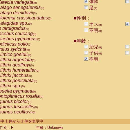
体幹
arecia variegata
(0)
alago senegalensis
足
(0)
(1)
alago demidovii
(0)
tolemur crassicaudatus
■性別：
(0)
alagidae
spp.
オス
(0)
(0)
s tardigradus
(0)
不明
(0)
ticebus coucang
(0)
ticebus pygmaeus
(0)
■年齢：
dicticus potto
(0)
胎児
(0)
rsius syrichta
(0)
子供
limico goeldii
(0)
(0)
不明
lithrix argentata
(0)
lithrix geoffroyi
(0)
lithrix humeralifer
(0)
lithrix jacchus
(0)
lithrix penicillata
(0)
lithrix
spp.
(0)
buella pygmaea
(0)
ntopithecus rosalia
(0)
uinus bicolor
(0)
uinus fuscicollis
(0)
uinus geoffroyi
(0)
uinus imperator
(0)
-1 件中 1 件から 1 件を表示中
uinus labiatus
(0)
guinus leucopus
性別：F
年齢：Unknown
(0)