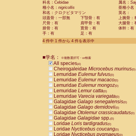
科名：Cebidae
属名：
Sa
Pitheciidae
Callicebus cupreus
(0)
種小名：
nigricollis
亜種小名
Pitheciidae
Callicebus donacophilus
(0
和名：クロクビタマリン
英名：
Pitheciidae
Callicebus moloch
(0)
頭蓋骨：一部無
下顎骨：有
上腕骨：
Pitheciidae
Callicebus torquatus
(0)
尺骨：有
肩甲骨：有
大腿骨：
Pitheciidae
Callicebus
spp.
(0)
腓骨：有
寛骨：有
体幹：有
Pitheciidae
Chiropotes satanas
(0)
手：有
足：有
Pitheciidae
Pithecia monachus
(0)
4 件中 1 件から 4 件を表示中
Pitheciidae
Pithecia pithecia
(0)
Cercopithecidae
Cercocebus agilis
(0)
Cercopithecidae
Cercocebus galeritus
■学名：
Cercopithecidae
Cercocebus torquatu
※複数選択可・or検索
All species
Cercopithecidae
Cercocebus torquatus
(4)
Cheirogaleidae
Microcebus murinus
Cercopithecidae
Cercocebus torquatu
(0)
Lemuridae
Eulemur fulvus
Cercopithecidae
Cercocebus
hybrid
(0)
(0)
Lemuridae
Eulemur macaco
Cercopithecidae
Cercocebus
spp.
(0)
(0)
Lemuridae
Eulemur mongoz
Cercopithecidae
Lophocebus albigen
(0)
Lemuridae
Lemur catta
Cercopithecidae
Papio anubis
(0)
(0)
Lemuridae
Varecia variegata
Cercopithecidae
Papio cynocephalus
(0)
(
Galagidae
Galago senegalensis
Cercopithecidae
Papio hamadryas
(0)
(0)
Galagidae
Galago demidovii
Cercopithecidae
Papio papio
(0)
(0)
Galagidae
Otolemur crassicaudatus
Cercopithecidae
Papio
spp.
(0)
(0)
Galagidae
Galagidae
spp.
Cercopithecidae
Mandrillus leucopha
(0)
Loridae
Loris tardigradus
Cercopithecidae
Mandrillus sphinx
(0)
(0)
Loridae
Nycticebus coucang
Cercopithecidae
Theropithecus gelad
(0)
Loridae
Nycticebus pygmaeus
Cercopithecidae
Macaca arctoides
(0)
(0)