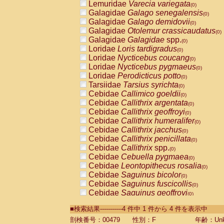
Lemuridae
Varecia variegata
(0)
Galagidae
Galago senegalensis
(0)
Galagidae
Galago demidovii
(0)
Galagidae
Otolemur crassicaudatus
(0)
Galagidae
Galagidae
spp.
(0)
Loridae
Loris tardigradus
(0)
Loridae
Nycticebus coucang
(0)
Loridae
Nycticebus pygmaeus
(0)
Loridae
Perodicticus potto
(0)
Tarsiidae
Tarsius syrichta
(0)
Cebidae
Callimico goeldii
(0)
Cebidae
Callithrix argentata
(0)
Cebidae
Callithrix geoffroyi
(0)
Cebidae
Callithrix humeralifer
(0)
Cebidae
Callithrix jacchus
(0)
Cebidae
Callithrix penicillata
(0)
Cebidae
Callithrix
spp.
(0)
Cebidae
Cebuella pygmaea
(0)
Cebidae
Leontopithecus rosalia
(0)
Cebidae
Saguinus bicolor
(0)
Cebidae
Saguinus fuscicollis
(0)
Cebidae
Saguinus geoffroyi
(0)
Cebidae
Saguinus imperator
(0)
■検索結果-----------4 件中 1 件から 4 件を表示中
Cebidae
Saguinus labiatus
(0)
Cebidae
Saguinus leucopus
剖検番号：00479
性別：F
年齢：Unk
(0)