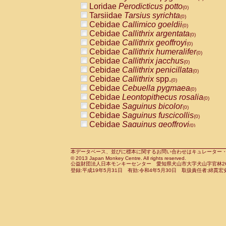
Loridae
Perodicticus potto
Cercopithecidae
Macaca assamensis
(0)
(
Tarsiidae
Tarsius syrichta
Cercopithecidae
Macaca brunnescen
(0)
Cebidae
Callimico goeldii
Cercopithecidae
Macaca cyclopis
(0)
(0)
Cebidae
Callithrix argentata
Cercopithecidae
Macaca fascicularis
(0)
(1
Cebidae
Callithrix geoffroyi
Cercopithecidae
Macaca fuscaca fusc
(0)
Cebidae
Callithrix humeralifer
Cercopithecidae
Macaca fuscata yaku
(0)
Cebidae
Callithrix jacchus
Cercopithecidae
Macaca fuscata
hybr
(0)
Cebidae
Callithrix penicillata
Cercopithecidae
Macaca maura
(0)
(0)
Cebidae
Callithrix
spp.
Cercopithecidae
Macaca mulatta
(0)
(1)
Cebidae
Cebuella pygmaea
Cercopithecidae
Macaca nemestrina
(0)
(0
Cebidae
Leontopithecus rosalia
Cercopithecidae
Macaca nigra
(0)
(0)
Cebidae
Saguinus bicolor
Cercopithecidae
Macaca radiata
(0)
(0)
Cebidae
Saguinus fuscicollis
Cercopithecidae
Macaca silenus
(0)
(0)
Cebidae
Saguinus geoffroyi
Cercopithecidae
Macaca sinica
(0)
(0)
Cebidae
Saguinus imperator
Cercopithecidae
Macaca sylvanus
(0)
(0)
Cebidae
Saguinus labiatus
Cercopithecidae
Macaca thibetana
(0)
(0)
Cebidae
Saguinus leucopus
Cercopithecidae
Macaca tonkeana
本データベース、並びに標本に関するお問い合わせはキュレーター・新宅勇太までお願い
(0)
(0)
© 2013 Japan Monkey Centre. All rights reserved.
Cebidae
Saguinus midas
Cercopithecidae
Macaca
hybrid
(0)
(0)
公益財団法人日本モンキーセンター 愛知県犬山市大字犬山字官林26番
Cebidae
Saguinus mystax
Cercopithecidae
Macaca
spp.
登録:平成19年5月31日 有効:令和4年5月30日 取扱責任者:綿貫宏
(0)
(0)
Cebidae
Saguinus nigricollis
Cercopithecidae
Allenopithecus nigrov
(1)
Cebidae
Saguinus oedipus
Cercopithecidae
Cercopithecus ascan
(0)
Cebidae
Saguinus weddelli
Cercopithecidae
Cercopithecus ascan
(0)
Cebidae
Saguinus
spp.
Cercopithecidae
Cercopithecus ceph
(0)
Cebidae
Aotus trivirgatus
Cercopithecidae
Cercopithecus diana
(0)
Cebidae
Cebus albifrons
Cercopithecidae
Cercopithecus hamly
(0)