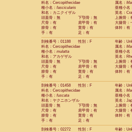
科名：Cercopithecidae
Cebidae
Saguinus midas
属名：
Ma
(0)
種小名：
fascicularis
亜種小名
Cebidae
Saguinus mystax
(0)
和名：カニクイザル
英名：Crab
Cebidae
Saguinus nigricollis
(1)
頭蓋骨：無
下顎骨：無
上腕骨：
Cebidae
Saguinus oedipus
(0)
尺骨：有
肩甲骨：有
大腿骨：
Cebidae
Saguinus weddelli
(0)
腓骨：有
寛骨：有
体幹：有
Cebidae
Saguinus
spp.
(0)
手：有
足：有
Cebidae
Aotus trivirgatus
(0)
Cebidae
Cebus albifrons
(0)
剖検番号：01188
性別：F
年齢：Unk
Cebidae
Cebus apella
科名：Cercopithecidae
(0)
属名：
Ma
Cebidae
Cebus capucinus
種小名：
mulatta
亜種小名
(0)
Cebidae
Cebus nigrivittatus
和名：アカゲザル
英名：Rhes
(0)
Cebidae
Cebus
spp.
頭蓋骨：無
下顎骨：無
上腕骨：
(0)
Cebidae
Saimiri boliviensis
尺骨：有
肩甲骨：有
大腿骨：
(0)
腓骨：有
Cebidae
Saimiri sciureus
寛骨：有
体幹：有
(0)
手：有
足：有
Atelidae
Alouatta caraya
(0)
Atelidae
Alouatta fusca
(0)
剖検番号：01458
性別：F
年齢：Unk
Atelidae
Alouatta seniculus
(0)
科名：Cercopithecidae
属名：
Ma
Atelidae
Alouatta
spp.
(0)
種小名：
fuscata
亜種小名
Atelidae
Ateles belzebuth
(0)
和名：ヤクニホンザル
英名：Japa
Atelidae
Ateles geoffroyi
(0)
頭蓋骨：無
下顎骨：無
上腕骨：
Atelidae
Ateles paniscus
(0)
尺骨：有
肩甲骨：有
大腿骨：
Atelidae
Ateles
spp.
腓骨：有
寛骨：有
(0)
体幹：有
Atelidae
Lagothrix lagothricha
手：有
足：有
(0)
Atelidae
Lagothrix lagothricha cana
(0)
剖検番号：02272
性別：F
年齢：Unk
Pitheciidae
Cacajao calvus rubicundu