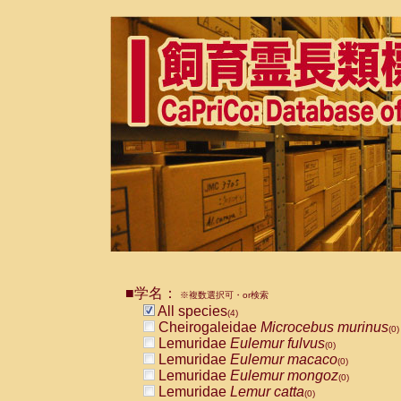
■学名：
※複数選択可・or検索
All species
(4)
Cheirogaleidae
Microcebus murinus
(0)
Lemuridae
Eulemur fulvus
(0)
Lemuridae
Eulemur macaco
(0)
Lemuridae
Eulemur mongoz
(0)
Lemuridae
Lemur catta
(0)