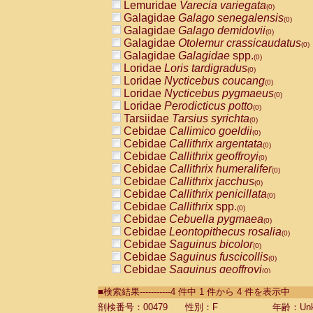
Lemuridae
Varecia variegata
(0)
Galagidae
Galago senegalensis
(0)
Galagidae
Galago demidovii
(0)
Galagidae
Otolemur crassicaudatus
(0)
Galagidae
Galagidae
spp.
(0)
Loridae
Loris tardigradus
(0)
Loridae
Nycticebus coucang
(0)
Loridae
Nycticebus pygmaeus
(0)
Loridae
Perodicticus potto
(0)
Tarsiidae
Tarsius syrichta
(0)
Cebidae
Callimico goeldii
(0)
Cebidae
Callithrix argentata
(0)
Cebidae
Callithrix geoffroyi
(0)
Cebidae
Callithrix humeralifer
(0)
Cebidae
Callithrix jacchus
(0)
Cebidae
Callithrix penicillata
(0)
Cebidae
Callithrix
spp.
(0)
Cebidae
Cebuella pygmaea
(0)
Cebidae
Leontopithecus rosalia
(0)
Cebidae
Saguinus bicolor
(0)
Cebidae
Saguinus fuscicollis
(0)
Cebidae
Saguinus geoffroyi
(0)
Cebidae
Saguinus imperator
(0)
■検索結果-----------4 件中 1 件から 4 件を表示中
Cebidae
Saguinus labiatus
(0)
Cebidae
Saguinus leucopus
剖検番号：00479
性別：F
年齢：Unk
(0)