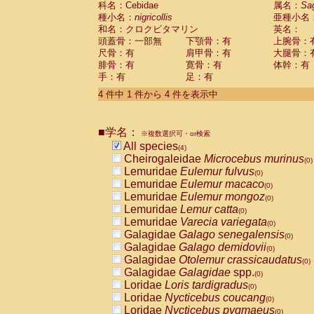
科名：Cebidae
属名：
Sa
Pitheciidae
Callicebus cupreus
(0)
種小名：
nigricollis
亜種小名
Pitheciidae
Callicebus donacophilus
(0
和名：クロクビタマリン
英名：
Pitheciidae
Callicebus moloch
(0)
頭蓋骨：一部無
下顎骨：有
上腕骨：
Pitheciidae
Callicebus torquatus
(0)
尺骨：有
肩甲骨：有
大腿骨：
Pitheciidae
Callicebus
spp.
(0)
腓骨：有
寛骨：有
体幹：有
Pitheciidae
Chiropotes satanas
(0)
手：有
足：有
Pitheciidae
Pithecia monachus
(0)
4 件中 1 件から 4 件を表示中
Pitheciidae
Pithecia pithecia
(0)
Cercopithecidae
Cercocebus agilis
(0)
Cercopithecidae
Cercocebus galeritus
■学名：
Cercopithecidae
Cercocebus torquatu
※複数選択可・or検索
All species
Cercopithecidae
Cercocebus torquatus
(4)
Cheirogaleidae
Microcebus murinus
Cercopithecidae
Cercocebus torquatu
(0)
Lemuridae
Eulemur fulvus
Cercopithecidae
Cercocebus
hybrid
(0)
(0)
Lemuridae
Eulemur macaco
Cercopithecidae
Cercocebus
spp.
(0)
(0)
Lemuridae
Eulemur mongoz
Cercopithecidae
Lophocebus albigen
(0)
Lemuridae
Lemur catta
Cercopithecidae
Papio anubis
(0)
(0)
Lemuridae
Varecia variegata
Cercopithecidae
Papio cynocephalus
(0)
(
Galagidae
Galago senegalensis
Cercopithecidae
Papio hamadryas
(0)
(0)
Galagidae
Galago demidovii
Cercopithecidae
Papio papio
(0)
(0)
Galagidae
Otolemur crassicaudatus
Cercopithecidae
Papio
spp.
(0)
(0)
Galagidae
Galagidae
spp.
Cercopithecidae
Mandrillus leucopha
(0)
Loridae
Loris tardigradus
Cercopithecidae
Mandrillus sphinx
(0)
(0)
Loridae
Nycticebus coucang
Cercopithecidae
Theropithecus gelad
(0)
Loridae
Nycticebus pygmaeus
Cercopithecidae
Macaca arctoides
(0)
(0)