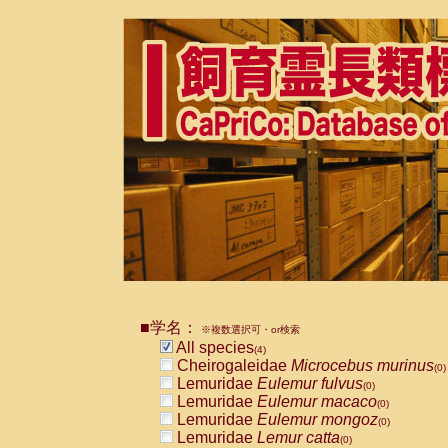
■学名：
※複数選択可・or検索
All species
(4)
Cheirogaleidae
Microcebus murinus
(0)
Lemuridae
Eulemur fulvus
(0)
Lemuridae
Eulemur macaco
(0)
Lemuridae
Eulemur mongoz
(0)
Lemuridae
Lemur catta
(0)