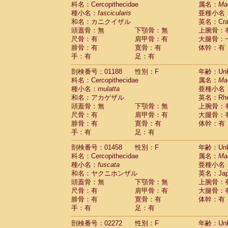
科名：Cercopithecidae
Cebidae
Saguinus midas
属名：
Ma
(0)
種小名：
fascicularis
亜種小名
Cebidae
Saguinus mystax
(0)
和名：カニクイザル
英名：Crab
Cebidae
Saguinus nigricollis
(1)
頭蓋骨：無
下顎骨：無
上腕骨：
Cebidae
Saguinus oedipus
(0)
尺骨：有
肩甲骨：有
大腿骨：
Cebidae
Saguinus weddelli
(0)
腓骨：有
寛骨：有
体幹：有
Cebidae
Saguinus
spp.
(0)
手：有
足：有
Cebidae
Aotus trivirgatus
(0)
Cebidae
Cebus albifrons
(0)
剖検番号：01188
性別：F
年齢：Unk
Cebidae
Cebus apella
科名：Cercopithecidae
(0)
属名：
Ma
Cebidae
Cebus capucinus
種小名：
mulatta
亜種小名
(0)
Cebidae
Cebus nigrivittatus
和名：アカゲザル
英名：Rhes
(0)
Cebidae
Cebus
spp.
頭蓋骨：無
下顎骨：無
上腕骨：
(0)
Cebidae
Saimiri boliviensis
尺骨：有
肩甲骨：有
大腿骨：
(0)
腓骨：有
Cebidae
Saimiri sciureus
寛骨：有
体幹：有
(0)
手：有
足：有
Atelidae
Alouatta caraya
(0)
Atelidae
Alouatta fusca
(0)
剖検番号：01458
性別：F
年齢：Unk
Atelidae
Alouatta seniculus
(0)
科名：Cercopithecidae
属名：
Ma
Atelidae
Alouatta
spp.
(0)
種小名：
fuscata
亜種小名
Atelidae
Ateles belzebuth
(0)
和名：ヤクニホンザル
英名：Japa
Atelidae
Ateles geoffroyi
(0)
頭蓋骨：無
下顎骨：無
上腕骨：
Atelidae
Ateles paniscus
(0)
尺骨：有
肩甲骨：有
大腿骨：
Atelidae
Ateles
spp.
腓骨：有
寛骨：有
(0)
体幹：有
Atelidae
Lagothrix lagothricha
手：有
足：有
(0)
Atelidae
Lagothrix lagothricha cana
(0)
剖検番号：02272
性別：F
年齢：Unk
Pitheciidae
Cacajao calvus rubicundu