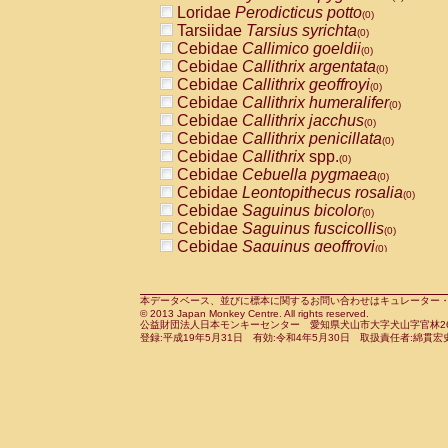
Loridae
Perodicticus potto
Cercopithecidae
Macaca assamensis
(0)
(
Tarsiidae
Tarsius syrichta
Cercopithecidae
Macaca brunnescen
(0)
Cebidae
Callimico goeldii
Cercopithecidae
Macaca cyclopis
(0)
(0)
Cebidae
Callithrix argentata
Cercopithecidae
Macaca fascicularis
(0)
(1
Cebidae
Callithrix geoffroyi
Cercopithecidae
Macaca fuscaca fusc
(0)
Cebidae
Callithrix humeralifer
Cercopithecidae
Macaca fuscata yaku
(0)
Cebidae
Callithrix jacchus
Cercopithecidae
Macaca fuscata
hybr
(0)
Cebidae
Callithrix penicillata
Cercopithecidae
Macaca maura
(0)
(0)
Cebidae
Callithrix
spp.
Cercopithecidae
Macaca mulatta
(0)
(1)
Cebidae
Cebuella pygmaea
Cercopithecidae
Macaca nemestrina
(0)
(0
Cebidae
Leontopithecus rosalia
Cercopithecidae
Macaca nigra
(0)
(0)
Cebidae
Saguinus bicolor
Cercopithecidae
Macaca radiata
(0)
(0)
Cebidae
Saguinus fuscicollis
Cercopithecidae
Macaca silenus
(0)
(0)
Cebidae
Saguinus geoffroyi
Cercopithecidae
Macaca sinica
(0)
(0)
Cebidae
Saguinus imperator
Cercopithecidae
Macaca sylvanus
(0)
(0)
Cebidae
Saguinus labiatus
Cercopithecidae
Macaca thibetana
(0)
(0)
Cebidae
Saguinus leucopus
Cercopithecidae
Macaca tonkeana
本データベース、並びに標本に関するお問い合わせはキュレーター・新宅勇太までお願い
(0)
(0)
© 2013 Japan Monkey Centre. All rights reserved.
Cebidae
Saguinus midas
Cercopithecidae
Macaca
hybrid
(0)
(0)
公益財団法人日本モンキーセンター 愛知県犬山市大字犬山字官林26番
Cebidae
Saguinus mystax
Cercopithecidae
Macaca
spp.
登録:平成19年5月31日 有効:令和4年5月30日 取扱責任者:綿貫宏
(0)
(0)
Cebidae
Saguinus nigricollis
Cercopithecidae
Allenopithecus nigrov
(1)
Cebidae
Saguinus oedipus
Cercopithecidae
Cercopithecus ascan
(0)
Cebidae
Saguinus weddelli
Cercopithecidae
Cercopithecus ascan
(0)
Cebidae
Saguinus
spp.
Cercopithecidae
Cercopithecus ceph
(0)
Cebidae
Aotus trivirgatus
Cercopithecidae
Cercopithecus diana
(0)
Cebidae
Cebus albifrons
Cercopithecidae
Cercopithecus hamly
(0)